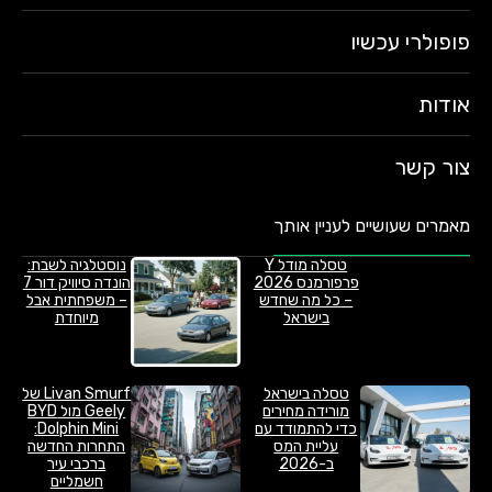
פופולרי עכשיו
אודות
צור קשר
מאמרים שעושיים לעניין אותך
טסלה מודל Y
נוסטלגיה לשבת:
פרפורמנס 2026
הונדה סיוויק דור 7
– כל מה שחדש
– משפחתית אבל
בישראל
מיוחדת
טסלה בישראל
Livan Smurf של
מורידה מחירים
Geely מול BYD
כדי להתמודד עם
Dolphin Mini:
עליית המס
התחרות החדשה
ב-2026
ברכבי עיר
חשמליים