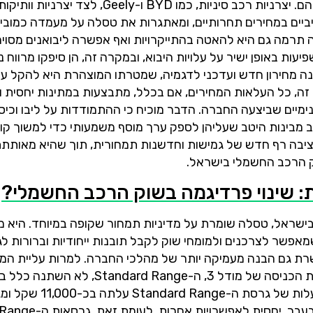
הטבות משמעותיות לצרכנים כדי לשמר את נתח השוק שלהם. יצרניות רכב סיניות, כמו BYD ו-Geely, לצד 
טיביים במחירים תחרותיים, ומאתגרות את טסלה על מעמדה כמובי
תרמה גם היא להאטה בהתייקרויות ואף אפשרה ליבואנים מסוימ
ות באופן ישיר על עלויות היבוא, ובמקרה זה, הן סיפקו מרווח 
ה מחירון חדש ועדכני לדגמיה, שמטרתו המוצהרת היא להקל ע
ה, כל העלאות המחירים, אם בכלל, מתבצעות במתינות יחסית ו
נימיים שביצעה החברה. הדבר מוכיח כי ההתמודדות על ליבו וכיס
ב מבינות היטב שעליהן לספק ערך מוסף משמעותי כדי למשוך קונ
ציבה רף חדש של גמישות וחדשנות תמחורית, תוך שהיא מאותת
ק הרכב החשמלי בישראל.
ם בישראל, טסלה שומרת על מדיניות תמחור שקופה במיוחד. היא
שר לצרכנים ולמומחי שוק לקבל תובנות ייחודיות וברורות לגב
פשרת גם הבנה מעמיקה יותר של מהלכי החברה. למרות עליית המ
המשמעותית שהתרחשה הבוקר ונכנסה לתוקף, מחיר גרסת הכניסה של מודל 3, ה-tandard Range
המחיר הבסיסי ללא מיסוי. עם זאת, כאשר מתווסף המס, הע