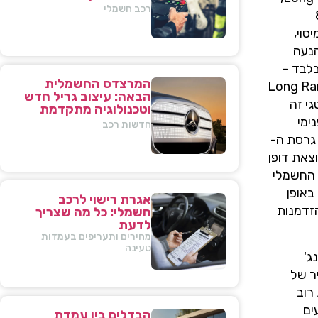
רכב חשמלי
ין 8,000
 ללא מיסוי,
. המשמעות הישירה של מהלך זה ניכרת במחירי המודלים לאחר המס: גרסת ה-Long Range הנעה
דים בלבד –
המרצדס החשמלית
החדש הוא 228,928 שקל. ההבדל בין מחיר ה-Standard Range לבין מחיר ה-Long Range
הבאה: עיצוב גריל חדש
טגי זה
וטכנולוגיה מתקדמת
 פנימי
חדשות רכב
 גרסת ה-
, שהופכת להיות תמורה יוצאת דופן
פכה בשוק הרכב החשמלי
באופן
אגרת רישוי לרכב
הזדמנות
חשמלי: כל מה שצריך
לדעת
מחירים ותעריפים בעמדות
טעינה
ינג'
חיר של
 את רוב
ביצועים
הבדלים בין עמדת