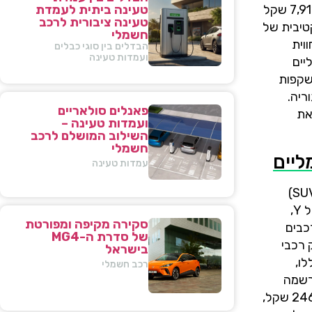
אולטימטיביים, התייקרה אף היא באופן מדוד יחסית לעוצמתה וליוקרתה, ומחירה כעת עומד על 297,373 שקל, תוספת של 7,911 שקל
טעינה ביתית לעמדת
טעינה ציבורית לרכב
יכה להציע חבילה אטרקטיבית של
חשמלי
וית
הבדלים בין סוגי כבלים
ועמדות טעינה
יים
שקפות
ריה.
פאנלים סולאריים
את
ועמדות טעינה –
השילוב המושלם לרכב
חשמלי
עמדות טעינה
לא רק בדגמי מודל 3, הלהיט הסדאן החשמלי, תמצאו הפחתות מחירים משמעותיות; גם טסלה מודל Y, רכב הפנאי-שטח (SUV)
החשמלי הפופולרי והמבוקש ביותר, נהנה מהורדת מחירים דרמטית, בטווח של 9,000–14,000 שקל לפי מחירון הבוקר. מודל Y,
סקירה מקיפה ומפורטת
כבים
של סדרת ה-MG4
 רכבי
בישראל
ו,
רכב חשמלי
נרשמה
עלייה מינימלית בלבד. גרסת הבסיס של מודל Y, המציעה חווית נהיגה חשמלית מעולה במחיר נגיש יחסית, עולה כעת 246,966 שקל,