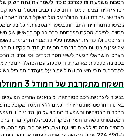
יונדאי וקיה, מציעות מגוון רחב של רכבים חשמליים אטרק
מצד שני, ירידת שער הדולר אל מול השקל בשנה האחרונה 
גמישות תמחורית. התנודות בשער המטבעות הגלובליים משפיע
מסוים. לפיכך, טסלה מפרסמת כבר בבוקר הראשון של השנ
הצרכנים ולרכך את השפעת עליית המס ההדרגתית. באופן ז
אף אינן מורגשות כלל בדגמים מסוימים, תודות לקיזוזים הפ
הצרכן הישראלי הגיעה לשיא חסר תקדים, וכי יצרניות הרכ
בסביבה כלכלית מאתגרת זו. טסלה, עם המהלך הנוכחי, מ
למתחרותיה כי היא נחושה לשמור על מעמדה המוביל בשו
השקה מתקרבת של המודל 3 המוזלת: שינוי פרדיגמה בשוק הרכב החשמלי?
בניגוד ליצרניות רכב מסורתיות וליבואנים אחרים הפועלי
באתרה הרשמי את מחירי הדגמים ללא המס המקומי, מה שמאפ
הרכבים הבסיסיות והשפעות המיסוי עליהן. מדיניות זו מא