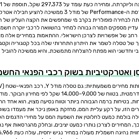
לעומת השנה הקודמת. חשוב לציין כי גם לאחר עלייה זו, גרסת ה-Performance של מודל 3 ממש
ותה לבחירה פופולרית בקרב מי שמחפשים את הקצה העליון של חו
עדיין מספקים תמורה גבוהה למחיר בהשוואה לרכבי יוקרה חשמל
ן רחב של אפשרויות לצרכן הישראלי. ההתאמות במחירים אלה מ
של טסלה לשמר את היתרון התחרותי שלה בכל קטגוריה וקטגו
בי וחדשני הוא מפתח להצלחה מתמשכת, והיא ממשיכה להוביל 
, בטיחות ברמה הגבוהה ביותר וטווח נסיעה מצוין, הוא אחד הר
ם הזו, על רקע עליית המס, מחזקת באופן ניכר את מעמדו בשוק
ה בולמת כמעט לחלוטין את השפעת המס על מחירי הדגמים הלל
ך, המחירים לצרכן נותרו כמעט יציבים, ובחלק מהגרסאות אף 