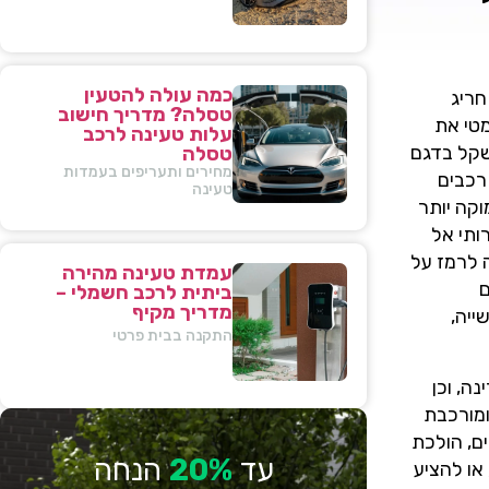
כמה עולה להטעין
מגיבה בצעד חריג
טסלה? מדריך חישוב
מטי את
עלות טעינה לרכב
הפופולריים שלה – ירידה של עד 10,000 שקל בדגם מודל 3 המבוקש והפחתה משמעותית של עד 14,000 שקל בדגם
טסלה
מחירים ותעריפים בעמדות
 רכבים
טעינה
קה יותר
ותי אל
ה לרמז על
עמדת טעינה מהירה
ם
ביתית לרכב חשמלי –
מדריך מקיף
ייה,
התקנה בבית פרטי
ה, וכן
ומורכבת
ם, הולכת
עד
20%
הנחה
או להציע