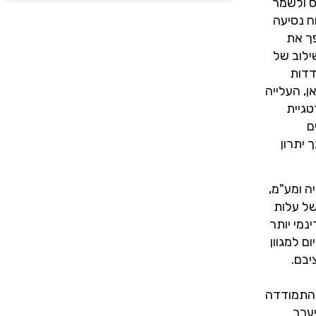
המס ולשמר
Lo עם הנעה אחורית (RWD), המציעה טווח נסיעה
 בלבד. נתון זה הופך את
 בשילוב של
לת התמודדות
טא התייקרות מתונה במיוחד של 1,200 שקל. גם כאן, העלייה
טגיית
ים
 יתרון
ה ומע"מ,
פית של עלות
נמי יותר
ם למגוון
יבם.
 התמודדה
ערך