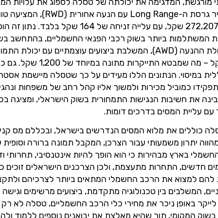
עלייה כמעט בלתי מורגשת, המדגימה את יכולתה של טסלה לספוג את עלויות 
את אטרקטיביות המחיר של רכב הפנאי החשמלי שלה. מחיר גרסת ה-ng Range
מוגדל ומתאימה במיוחד לנסיעות ארוכות ונוחות, נקבע על 272,207 שקל, עם עלייה זניחה של 164 שקל
L של מודל Y לאחת האפשרויות המשתלמות ביותר בשוק רכבי הפנאי החשמליים, בהתחשב
טווח, מרחב וטכנולוגיה. לבסוף, גרסת ה-Long Range כפולת ההנעה (AWD), המשלבת ביצועים עוצמתיים עם יכו
מצוינת בתנאי כביש שונים, הגיעה למחיר של 290,662 שקל – מה שמב
לית במיסוי. הנתונים הללו מעידים על כך שטסלה מיישמת אסטר
 מודל Y, במטרה לשמר את תפקידו כמוביל מכירות ולמשוך אליו קהל רחב של משפחות ונהג
ינה את חשיבות הנגישות התמחורית בשוק הישראלי, ומציגה בכך
עם עליית המסים בדרכים דומות.
סלה כוללים את מלוא המסים הנדרשים בישראל, ובכללם מס קניי
י המתעדכנת לשנת 2026. שקיפות זו מהווה יתרון משמעותי עבור הצרכן, המקבל תמונה ברורה וסו
לי בארץ מבהירות כי הוא הופך להיות אינטנסיבי, תחרותי ודי
מים חדשים, התחרות מתעצמת, ולכן הצרכנים הישראלים זוכים כיו
 להם למצוא את הרכב החשמלי המתאים ביותר לצרכיהם ולתקצ
ם, המשלבים בין טכנולוגיה מתקדמת, ביצועים מרשימים וגישה
ייקר באופן ניכר את מחירי כלי הרכב החשמליים, טסלה לא רק
ק המקומי, תוך שהיא מאלצת את יבואנים נוספים ללמוד ולהי