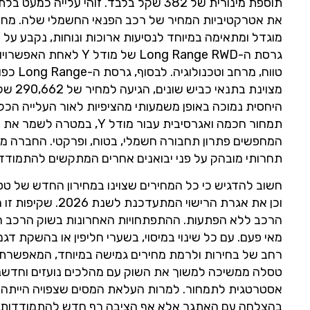
תוספת מינורית של 382 שקל בלבד. זוהי 
גרסת ה-ong Range RWD
היחסית נמוכה באופן משמעותי מהציפיות לאור העלייה הכל
תמחור חכמה ואגרסיבית עבור
המחפשים פתרון תחבורה חשמלי, בטוח, ופרקטי. החברה מב
תחרותי מובהק על פני יבואנים אחרים המתקשים להתמודד 
חשוב להדגיש כי כל המחירים שצוינו במחירון החדש של ט
וכן את אגרת הרישו
הרכב ללא הפתעות. ההתפתחויות האחרונות בשוק הרכב החשמ
מאי פעם. עם כל שינוי במיסוי, בשערי חליפין או בהשקת דג
רחב של בחירות ולרמת מחירים גמישה במיוחד, המאפשרת
טסלה ממשיכה למשוך את השוק עם מהלכים נועזים וחדשניי
אסטרטגית לתמחור. למרות העלאת המסים שצפויה הייתה ל
בהצלחה עם האתגר אלא אף הציבה רף חדש להתמודדות בשו