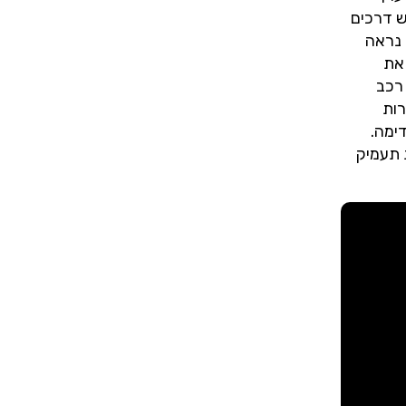
ש דרכים
 נראה
 את
רכב
רות
ימה.
 תעמיק