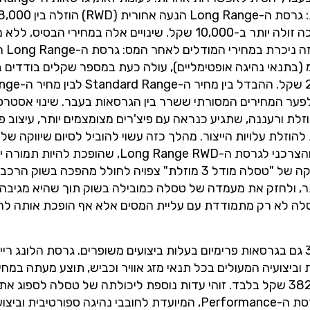
שהיו בעבר יקרות יותר באופן ניכר, זכו להוזלות משמעותיות: גרסת ה-Long Range הנעה אחורית (RWD) הוזלה ב
ל-9,000 שקל, וגרסת ה-Performance הספורטיבית הפכה זולה יותר ב-10,000 שקל. שינויים אלה במחירי הבסיס,
משנים את כל תמונת השוק
 (RWD), בעלת טווח נסיעה מרשים של עד 750 ק"מ (בתנאי נהיגה אופטימליים), עולה כעת במספר שקלים בוד
עלייה של פחות מ-900 שקל, ומחירה 
פער זעום ביחס לפער המחירים המסורתי ששרר בין הגרסאות בעבר. שינוי אסטר
הנראה קשור להשקה המתקרבת של גרסת מודל 3 מוזלת ורעננה, שתגיע כנראה עם פיצ'רים מצומצמים יותר, עיצוב
 להוזלת עלויות הייצור. מהלך כזה עשוי להוביל לסיום שיווקה של
Standard Range הנוכחית, ולהעביר את הפוקוס השיווקי והצרכני לגרסת ה-Long Range RWD
למחיר בזכות הטווח העצום והעלייה המינורית במחירה. השקה של "טסלה מודל 3 מוזלת" צפויה לחולל מה
ר, ולחזק את מעמדה של טסלה כמובילה בשוק תוך שהיא מגיבה 
, טסלה לא רק מתמודדת עם עליית המסים אלא אף הופכת אותה ל
מעבר לגרסאות הכניסה, טסלה ממשיכה להציע את מודל 3 גם בגרסאות פרימיום בעלות ביצועים משופרים. גרסת הלונג רי
כולותיה הדינמיות וביצועיה המעולים בכל תנאי מזג אוויר וכביש, תוצע מעתה במ
246,966 שקל – עלייה מזערית ובלתי מורגשת כמעט של 382 שקל בלבד. זוהי עדות נוספת ליכולתה של טסלה לספוג
עליית המיסוי ולשמור על מחירי דגמיה יציבים ותחרותיים. גרסת ה-Performance, המיועדת לחובבי נהיגה ספורטיבית ו