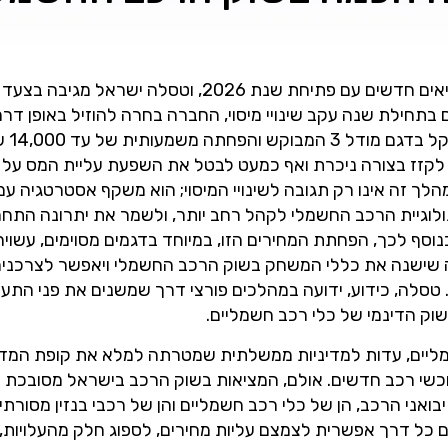
התחרות הגוברת בשוק הרכב החשמלי בישראל הגיעה לשיאים חדשים עם פתיחת שנת 2026, וטסלה ישראל 
 בתחילת שנה עקב שינויי מיסוי, החברה בחרה להוזיל באופן דר
מחירי הרכבים 
ליחה לקזז בצורה ניכרת ואף כמעט לבטל את השפעת עליית המס על
 זה אינו רק תגובה לשינויי המיסוי; הוא משקף אסטרטגיה עמו
לוגיית הרכב החשמלי לקהל רחב יותר, ולשמר את יתרונה התחר
נוסף לכך, הפחתת המחירים הזו, במיוחד בדגמים מסוימים, עשוי
ה שישנה את כללי המשחק בשוק הרכב החשמלי ויאפשר לצרכני
טסלה, כידוע, ידועה במהלכים פורצי דרך שמשנים את פני התעש
שוק הדינמי של כלי רכב חשמליים.
 חשמליים, עדות למדיניות ממשלתית שמטרתה למלא את קופת המדינ
רוכשי רכב חדשים. אולם, המציאות בשוק הרכב בישראל מסובכת 
אני הרכב, הן של כלי רכב חשמליים והן של רכבי בנזין מסורתיי
ם כל דרך אפשרית לצמצם עליות מחירים, לספוג חלק מהעלויות, 