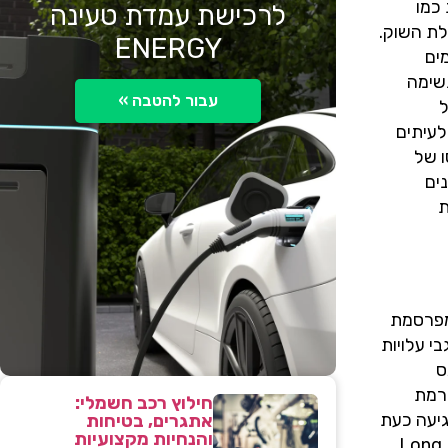
יצרניות וותיקות כמו
לרכישת עמדת טעינה
לת השוק.
ENERGY
ים
נשימה
עבור להטבה »
ל
לעיתים
ו של
ים
ת
 מפרסמת
י עלויות
ס
S, לא השתנה כלל ברמת
חילוץ רכב חשמלי:
לות של גרסת ה-Standard Range עלתה בכ-11,000 שקל ומגיעה כעת
אתגרים, בטיחות
והנחיות מקצועיות
ל-224,690 שקל, מה שהופך אותה לפחות אטרקטיבית מבעבר, יחסית לאפשרויות אחרות. לעומת זאת, גרסאות ה-Long Range,