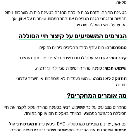
מלאה.
בטעינה מהירה, הזרם גבוה פי כמה מהזרם בטעינה ביתית. מערכות ניהול
תרמיות ומנגנוני הגנה מגבילים את ההתחממות ושומרים על איזון, אך
הלחץ על תאי הסוללה מורגש.
הגורמים המשפיעים על קיצור חיי הסוללה
טמפרטורה:
חום עודף מזרז תהליכים כימיים מזיקים.
קצב טעינה גבוה:
עלול לגרום לשינויים לא יציבים בתוך התאים.
שימוש תכוף:
טעינה מהירה יומיומית מגדילה דגרדציה.
תחזוקה לא נכונה:
שימוש בעמדות לא מוסמכות או היעדר עדכוני
תוכנה.
מה אומרים המחקרים?
מחקרים מצביעים על כך ששימוש רציף בטעינה מהירה עלול לקצר את חיי
הסוללה בכ־10% בממוצע, במיוחד באקלים חם או קר במיוחד.
עם זאת, יצרנים מובילים כמו טסלה, BYD וניסאן פיתחו
מערכות ניהול
חכמות
שממתנות את הפגיעה ומאפשרות שילוב נכון בין טעינה מהירה