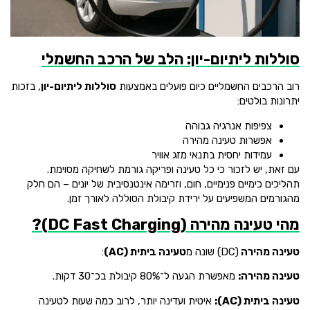
סוללות ליתיום-יון: הלב של הרכב החשמלי
רוב הרכבים החשמליים כיום פועלים באמצעות
סוללות ליתיום-יון
, בזכות
יתרונות בולטים:
צפיפות אנרגיה גבוהה
אפשרות טעינה מהירה
עמידות יחסית בתנאי מזג אוויר
עם זאת, יש לזכור כי כל טעינה ופריקה גורמת לשחיקה מסוימת.
תהליכים כימיים פנימיים, חום, וזרימה אינטנסיבית של יונים – הם חלק
מהגורמים המשפיעים על ירידת קיבולת הסוללה לאורך זמן.
מהי טעינה מהירה (DC Fast Charging)?
טעינה מהירה
(DC) שונה מ
טעינה ביתית (AC)
:
טעינה מהירה:
מאפשרת הגעה ל־80% קיבולת בכ־30 דקות.
טעינה ביתית (AC):
איטית ועדינה יותר, לרוב כמה שעות לטעינה