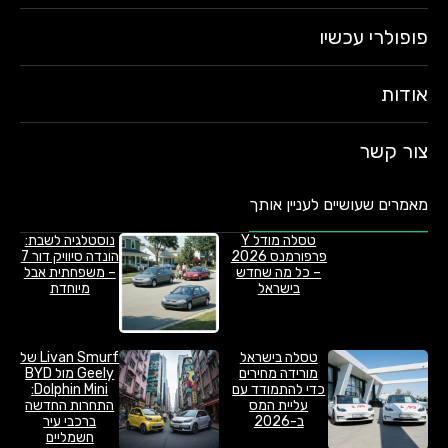
פופולרי עכשיו
אודות
צור קשר
מאמרים שעושיים לעניין אותך
טסלה מודל Y
נוסטלגיה לשבת:
פרפורמנס 2026
הונדה סיוויק דור 7
– כל מה שחדש
– משפחתית אבל
בישראל
מיוחדת
טסלה בישראל
Livan Smurf של
מורידה מחירים
Geely מול BYD
כדי להתמודד עם
Dolphin Mini:
עליית המס
התחרות החדשה
ב-2026
ברכבי עיר
חשמליים