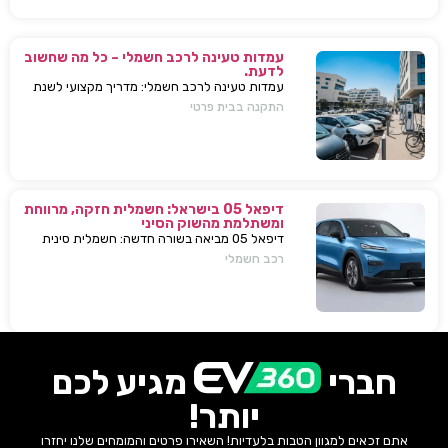
עמדות טעינה לרכב חשמלי – כל מה שחשוב
לדעת.
עמדות טעינה לרכב חשמלי: מדריך מקצועי לשנת
2025. בחירת עמדת טעינה, התקנה בבית או
התקנה בבית פרטי
בבניין, שיקולים, טיפים, ומענה על כל השאלות
המרכזיות.
דיפאל 05 בישראל: חשמלית חזקה, מרווחת
ומשתלמת מהשוק הסיני
דיפאל 05 מביאה בשורה חדשה: חשמלית סינית
חזקה, גדולה וזולה שמאיימת לערער את מתחרות
רכב חשמלי
יונדאי וטויוטה. גלה למה היא משנה את חוקי
המשחק.
חברי
מגיע לכם
יותר!
אתם זכאים למגוון הטבות בלעדיות! השאירו פרטים והמומחים שלנו יחזרו