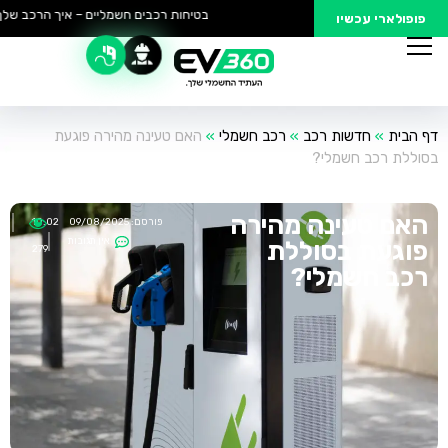
בטיחות רכבים חשמליים – איך הרכב שלך נ
פופולארי עכשיו
דף הבית
»
חדשות רכב
»
רכב חשמלי
»
האם טעינה מהירה פוגעת
בסוללת רכב חשמלי?
האם טעינה מהירה
פורסם:
09/08/2025
10:02
אין תגובות
פוגעת בסוללת
279
רכב חשמלי?