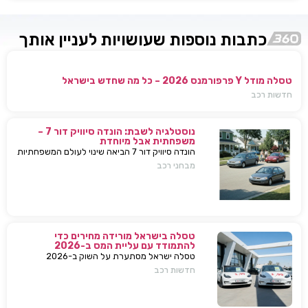
כתבות נוספות שעושויות לעניין אותך
טסלה מודל Y פרפורמנס 2026 – כל מה שחדש בישראל
חדשות רכב
נוסטלגיה לשבת: הונדה סיוויק דור 7 –
משפחתית אבל מיוחדת
הונדה סיוויק דור 7 הביאה שינוי לעולם המשפחתיות
בישראל — כל מה שחשוב לדעת, מפרטים ועד
מבחני רכב
השפעות על השוק
טסלה בישראל מורידה מחירים כדי
להתמודד עם עליית המס ב-2026
טסלה ישראל מסתערת על השוק ב-2026
ומבצעת הפחתות מחירים של עשרות אלפי שקלים
חדשות רכב
למודל 3 ו-Y – כדי להתמודד עם עליית המס
החדשה ולהשאיר יתרון תחרותי מובהק.