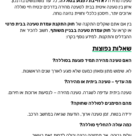
טעינה מהירה
לא חייבת לפגוע בסוללה
, כל עוד משתמשים בה נכון.
איזון בין טעינה איטית בבית לטעינה מהירה בדרכים יבטיח חיי סוללה
ארוכים יותר, חיסכון כלכלי וחוויית נהיגה נוחה.
בין אם אתם שוקלים התקנה של
חוק התקנת עמדת טעינה בבית פרטי
או קראו על
חוק עמדת טעינה בבניין משותף
, חשוב להכיר את
ההבדלים והתקנות. למידע נוסף בקרו:
שאלות נפוצות
האם טעינה מהירה תמיד פוגעת בסוללה?
לא. שימוש מתון ומאוזן כמעט שלא פוגע לאורך שנים הראשונות.
מה עדיף – טעינה ביתית או מהירה?
טעינה ביתית עדיפה לשגרה. טעינה מהירה – לנסיעות ארוכות או חירום.
מהם הסימנים לסוללה שחוקה?
ירידה בטווח, זמן טעינה ארוך, הודעות שגיאה במחשב הרכב.
כמה עולה להחליף סוללה?
עלות גבוהה, אך תחזוקה נכונה יכולה לדחות זאת בעשור.