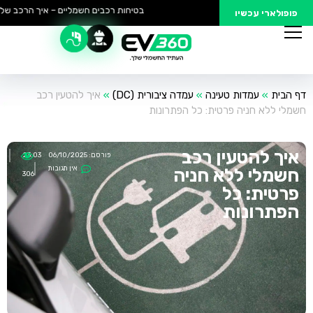
בטיחות רכבים חשמליים – איך הרכב שלך 
פופולארי עכשיו
דף הבית
»
עמדות טעינה
»
עמדה ציבורית (DC)
»
איך להטעין רכב
חשמלי ללא חניה פרטית: כל הפתרונות
איך להטעין רכב
פורסם:
06/10/2025
23:03
אין תגובות
חשמלי ללא חניה
306
פרטית: כל
הפתרונות