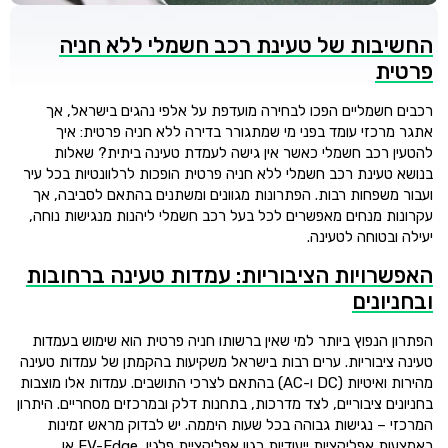
החשיבות של טעינת רכב חשמלי ללא חניה
פרטית
רכבים חשמליים הפכו לבחירה מועדפת על אלפי נהגים בישראל, אך
אתגר מרכזי עומד בפני מי שמתגורר בדירה ללא חניה פרטית: איך
להטעין רכב חשמלי כאשר אין גישה לעמדת טעינה ביתית? שאלות
בנושא טעינת רכב חשמלי ללא חניה פרטית הופכות לרלוונטיות בכל עיר
ועבור משפחות רבות. הפתרונות מגוונים ומשתנים בהתאם לסביבה, אך
עקרונות מנחים מאפשרים לכל בעל רכב חשמלי ליהנות מנגישות נוחה,
יעילה ובטוחה לטעינה.
האפשרויות הציבוריות: עמדות טעינה ברחובות
ובחניונים
הפתרון הנפוץ ביותר למי שאין ברשותו חניה פרטית הוא שימוש בעמדות
טעינה ציבוריות. ערים רבות בישראל משקיעות בהקמתן של עמדות טעינה
מהירות ואיטיות (DC ו-AC) בהתאם לצרכי התושבים. עמדות אלו מוצבות
בחניונים ציבוריים, לצד מדרכות, בתחנות דלק ובמרכזים מסחריים. היתרון
המרכזי – נגישות גבוהה בכל שעות היממה. יש לבדוק מראש זמינות
באמצעות אפליקציות ייעודיות כגון אפליקציית פלגין, EV-Edge או