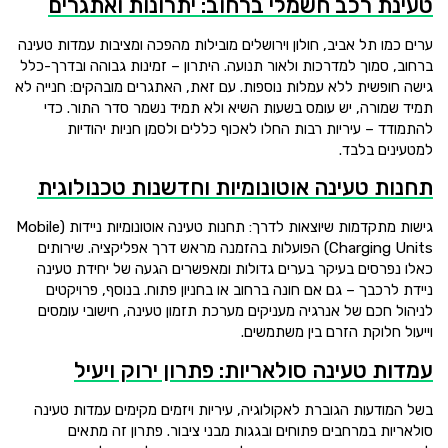
טעינת רכב חשמלי ברחוב: יתרונות ואתגרים
ערים כמו תל אביב, חולון וירושלים מובילות מהפכה ומציבות עמדות טעינה
ברחוב, סמוך למדרכות ולאור תנועה. היתרון – זמינות גבוהה ובדרך-כלל
גישה חופשית ללא עמלות נוספות. עם זאת, האתגרים מובהקים: חנייה לא
תמיד שמורה, יש עומס בשעות השיא ולא תמיד נשמר סדר התור. כדי
להתמודד – עיריות רבות החלו לאכוף כללים ולסמן חניות יהודיות
למטעינים בלבד.
תחנות טעינה אוטונומיות וחדשנות טכנולוגית
גישות מתקדמות שיוצאות לדרך: תחנות טעינה אוטונומיות ניידות (Mobile
Charging Units) הפועלות בהזמנה מראש דרך אפליקציה. שירותים
כאלו נפרסים בעיקר בערים גדולות ומאפשרים הגעה של יחידת טעינה
ניידת לרכבך – גם אם חונה ברחוב או בחניון פתוח. בנוסף, פרויקטים
לניהול חכם של אנרגיה מעניקים מערכת תזמון טעינה, חישובי עומסים
וייעול חלוקת הזרם בין משתמשים.
עמדות טעינה סולאריות: פתרון ירוק ויעיל
בשל המודעות הגוברת לאקולוגיה, עיריות ויזמים מקימים עמדות טעינה
סולאריות במרחבים פתוחים ובגגות מבני ציבור. פתרון זה מתאים