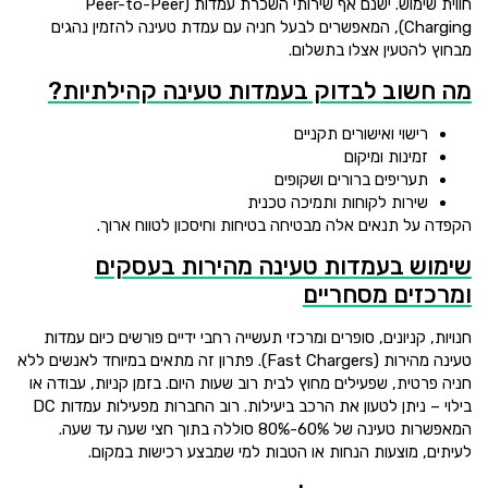
חווית שימוש. ישנם אף שירותי השכרת עמדות (Peer-to-Peer
Charging), המאפשרים לבעל חניה עם עמדת טעינה להזמין נהגים
מבחוץ להטעין אצלו בתשלום.
מה חשוב לבדוק בעמדות טעינה קהילתיות?
רישוי ואישורים תקניים
זמינות ומיקום
תעריפים ברורים ושקופים
שירות לקוחות ותמיכה טכנית
הקפדה על תנאים אלה מבטיחה בטיחות וחיסכון לטווח ארוך.
שימוש בעמדות טעינה מהירות בעסקים
ומרכזים מסחריים
חנויות, קניונים, סופרים ומרכזי תעשייה רחבי ידיים פורשים כיום עמדות
טעינה מהירות (Fast Chargers). פתרון זה מתאים במיוחד לאנשים ללא
חניה פרטית, שפעילים מחוץ לבית רוב שעות היום. בזמן קניות, עבודה או
בילוי – ניתן לטעון את הרכב ביעילות. רוב החברות מפעילות עמדות DC
המאפשרות טעינה של 60%-80% סוללה בתוך חצי שעה עד שעה.
לעיתים, מוצעות הנחות או הטבות למי שמבצע רכישות במקום.