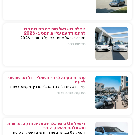
השפעות על השוק
טסלה בישראל מורידה מחירים כדי
להתמודד עם עליית המס ב-2026
טסלה ישראל מסתערת על השוק ב-2026
ומבצעת הפחתות מחירים של עשרות אלפי שקלים
חדשות רכב
למודל 3 ו-Y – כדי להתמודד עם עליית המס
החדשה ולהשאיר יתרון תחרותי מובהק.
עמדות טעינה לרכב חשמלי – כל מה שחשוב
לדעת.
עמדות טעינה לרכב חשמלי: מדריך מקצועי לשנת
2025. בחירת עמדת טעינה, התקנה בבית או
התקנה בבית פרטי
בבניין, שיקולים, טיפים, ומענה על כל השאלות
המרכזיות.
דיפאל 05 בישראל: חשמלית חזקה, מרווחת
ומשתלמת מהשוק הסיני
דיפאל 05 מביאה בשורה חדשה: חשמלית סינית