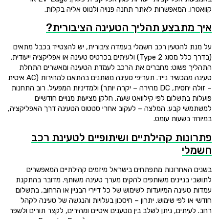
קוואטרו, המאפשרות לאתר תחנה פנויה ולנווט אליה בקלות.
איך מתבצע תהליך הטעינה הציבורית?
על מנת להטעין רכב חשמלי בעמדה ציבורית, יש להצטייד בכבל מתאים
(בדרך כלל מסוג Type 2) ולעיתים בכרטיס טעינה או אפליקציה ייעודית.
התהליך פשוט: מחברים את הרכב לעמדת הטעינה ומאשרים התחלת
טעינה ממכשיר נייד. תעריפי טעינה משתנים בהתאם למהירות (AC איטית
– זולה יחסית, DC מהירה – יקרה יותר) ולמדיניות המפעיל. רוב התחנות
פועלות בתשלום לפי קילוואט שעה, חלקן מציעות מנויים חודשיים
למשתמשי קבע. המלצה – לעקוב אחרי סטטוס הטעינה דרך האפליקציה,
במיוחד בשעות עומס.
פתרונות קהילתיים ושיתופיים לטעינת רכב
חשמלי
בשנים האחרונות מתפתחים בישראל מיזמים קהילתיים המאפשרים
לתושבי בניינים משותפים להקים מערך טעינה משותף. מדובר בהתקנת
עמדות טעינה המיועדות לשימוש של כל דיירי הבניין או הרחוב, בתשלום
חודשי או לפי שימוש. יתרון – חיסכון בעלויות והנגשה של טעינה לקהל
רחב. לעיתים, ניתן לשלב בין מטענים איטיים ומהירים, לקצר תורים ולשפר