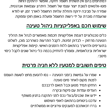
למתחמים בהם אין תשתית חשמל חזקה, ואפשר להתקין לוחות
פוטו-וולטאים לטובת ייצור עצמי של חשמל. היתרון: עצמאות אנרגטית,
שמירה על סביבה ירוקה והוזלת עלויות החשמל לאורך זמן. יש לוודא
שהעמדה מוכרת על ידי רשות החשמל ופועלת באופן חוקי ומפוקח.
שימוש חכם באפליקציות ניהול טעינה
כלים טכנולוגיים דוגמת אפליקציות חכמות מאפשרים לנהל את תהליך
הטעינה מרחוק – לבדוק זמינות, לקבל התרעות כשהרכב מוכן, לשלוט
בתעריפים ולהיערך בהתאם ללוח הזמנים האישי. קיימות אפליקציות
ישראליות ובינלאומיות, ומומלץ להחזיק בכמה כלי ניהול שונים לקבל כיסוי
מיטבי.
טיפים חשובים למטעין ללא חניה פרטית
שמרו על גמישות בזמני הטעינה – נסו להטעין מחוץ לשעות העומס
לפנות מקום לאחר סיום טעינה
החזקו תמיד מטען וכבל תואם לרכבכם
העדיפו עמדות עם פיקוח ובקרה
יידעו את שכנים/בעלי נכס לפני התקנה בחניון משותף
עדכנו ביטוחים בהתאם לאופי השימוש
בררו זכאותכם למענקים עירוניים או ממשלתיים