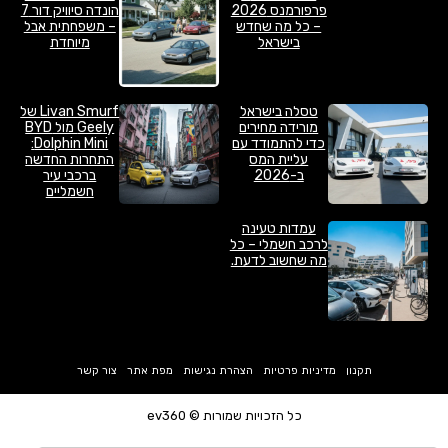
פרפורמנס 2026
הונדה סיוויק דור 7
– כל מה שחדש
– משפחתית אבל
בישראל
מיוחדת
טסלה בישראל
Livan Smurf של
מורידה מחירים
Geely מול BYD
כדי להתמודד עם
Dolphin Mini:
עליית המס
התחרות החדשה
ב-2026
ברכבי עיר
חשמליים
עמדות טעינה
לרכב חשמלי – כל
מה שחשוב לדעת.
תקנון
מדיניות פרטיות
הצהרת נגישות
מפת אתר
צור קשר
כל הזכויות שמורות © ev360