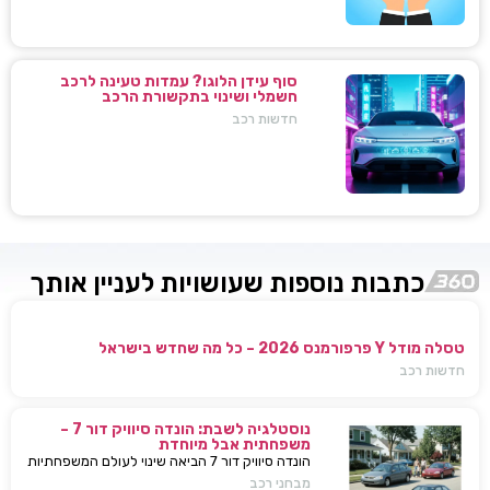
סוף עידן הלוגו? עמדות טעינה לרכב
חשמלי ושינוי בתקשורת הרכב
חדשות רכב
כתבות נוספות שעושויות לעניין אותך
טסלה מודל Y פרפורמנס 2026 – כל מה שחדש בישראל
חדשות רכב
נוסטלגיה לשבת: הונדה סיוויק דור 7 –
משפחתית אבל מיוחדת
הונדה סיוויק דור 7 הביאה שינוי לעולם המשפחתיות
בישראל — כל מה שחשוב לדעת, מפרטים ועד
מבחני רכב