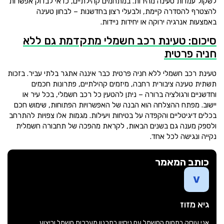
לשקול עמדות טעינה מהירות. במתחמים קהילתיים, כדאי לבדוק אפשרות
להצטרף להסדרה קיימת, ולבעלי רצון בחדשנות – לבחון טעינה
באמצעות אנרגיה ירוקה או יחידות ניידות.
סיכום: טעינת רכב חשמלי מתקדמת גם ללא
חניה פרטית
טעינת רכב חשמלי ללא חניה פרטית כבר איננה אתגר בלתי עביר. בזכות
תשתית טעינה ציבורית רחבה, מיזמים קהילתיים, פתרונות חכמים
וחדשניים ורגולציה ברורה – ניתן להטעין כל רכב חשמלי, בכל עיר או
יישוב. מפתח ההצלחה הוא הבנה של האפשרויות הפתוחות, שימוש חכם
בכלים דיגיטליים והקפדה על בטיחות ויעילות. מגמות אלו צפויות להתרחב
ולספק מענה גם בשנים הבאות, לקראת מהפכה של תחבורה חשמלית
נקייה ונגישה לכל אחד.
כותב המאמר
גיא מזוז
אני עוסק בתחום החשמל עם ניסיון בתכנון מערכות חשמל וביצוע