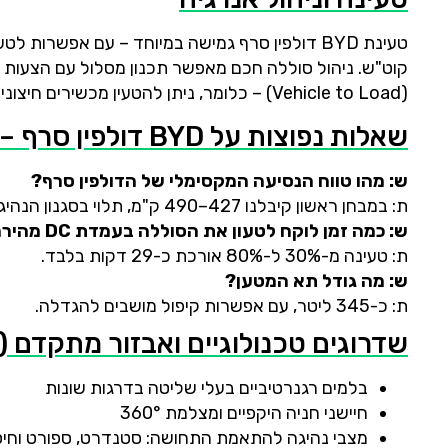
(Vehicle to Load) – כלומר, ניתן להטעין מכשירים חיצוניים ישירות מהרכב, פתרון אידיאלי לטיולים ועבודה בשטח.
שאלות נפוצות על BYD דולפין סרף – פורמט שאלות ותשובות
ש: מהו טווח הנסיעה המקסימלי של הדולפין סרף?
ת: במבחן ראשון קיבלנו 427–490 ק"מ, תלוי בסגנון הנהיגה ותנאים חיצוניים.
ש: כמה זמן לוקח לטעון את הסוללה בעמדת DC מהירה?
ת: טעינה מ-30% ל-80% אורכת כ-29 דקות בלבד.
ש: מה גודל תא המטען?
ת: כ-345 ליטר, עם אפשרות קיפול מושבים להגדלה.
שדרוגים טכנולוגיים ואבזור מתקדם (
בלמים רגנרטיביים בעלי שליטה בדרגות שונות
חיישני חניה היקפיים ומצלמת 360°
מצבי נהיגה להתאמת התחושה: סטנדרט, ספורט וחיס