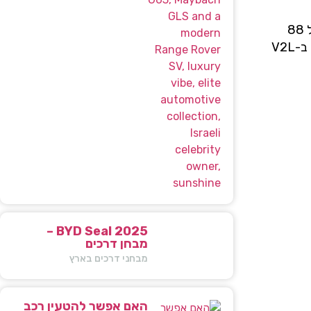
טעינת BYD דולפין סרף גמישה במיוחד – עם אפשרות לטעינה ביתית (AC) ב-7 קוט״ש ועד טעינה מהירה (DC) בעוצמה של 88
קוט"ש. ניהול סוללה חכם מאפשר תכנון מסלול עם הצעות לעמדות טעינה ולהתראות על ניצול הסוללה. בנוסף, הדגם תומך ב-V2L
BYD Seal 2025 –
מבחן דרכים
מבחני דרכים בארץ
האם אפשר להטעין רכב