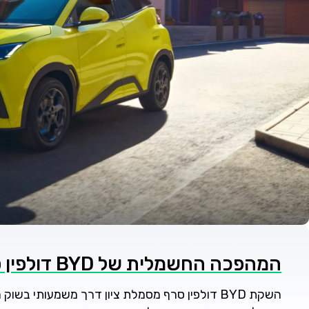
המהפכה החשמלית של BYD דולפין סרף: מבוא
השקת BYD דולפין סרף מסמלת ציון דרך משמעותי 