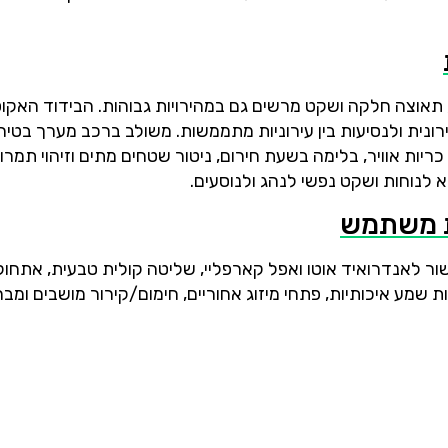
 תאוצה חלקה ושקט מרשים גם במהירויות גבוהות. הבידוד האקוס
רונית ולנסיעות בין עירוניות מתממשות. משולב ברכב מערך בטיח
מתקדם הכולל בלימה אוטונומית, שמירה על מרכז נתיב, 6 כריות אוויר, בלימה בשעת חירום, ניטור שטחים מתים וזיהוי תמ
לנוחות ושקט נפשי לנהג ולנוסעים.
ית משתמש
ור לאנדרואיד אוטו ואפל קארפליי, שליטה קולית טבעית, אתחול
וסעים נהנים ממערכות שמע איכותיות, פתחי מיזוג אחוריים, חימום/קירור מושבים ו