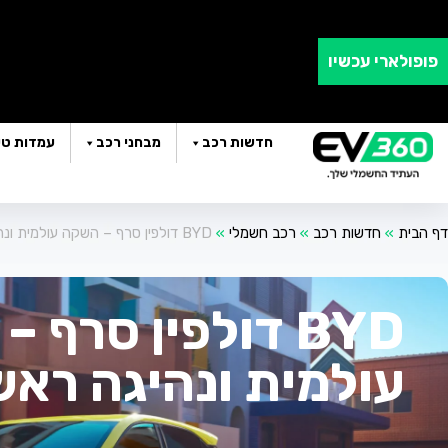
ב
פופולארי עכשיו
חדשות רכב
מבחני רכב
עמדות טע
דף הבית
»
חדשות רכב
»
רכב חשמלי
»
BYD דולפין סרף – השקה עולמית ונהיגה ראשונה
BYD דולפין סרף 
עולמית ונהיגה ראש