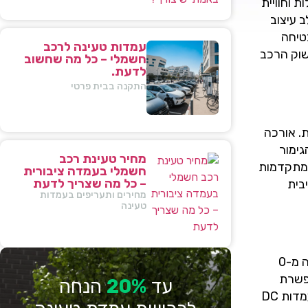
 וחוויית
 עיצוב
בטיחה
עמדות טעינה לרכב
שוק הרכב
חשמלי – כל מה שחשוב
לדעת.
התקנה בבית פרטי
ת. אורכה
נוסעים. הגימור
מחיר טעינת רכב
רד. ברכב מערכות מתקדמות
חשמלי בעמדה ציבורית
– כל מה שצריך לדעת
בית
מחירים ותעריפים בעמדות
טעינה
מערכת ההנעה החשמלית של BYD דולפין סרף מבוססת על מנוע חשמלי בהספק של 204 כ״ס, מומנט של 31 קג"מ, והאצה מ-0
חודית ל-BYD, בנפח 60.4 קוט"ש, מאפשרת
עד
20%
הנחה
טווח נסיעה של 427 עד 490 ק"מ (לפי תקן WLTP). טעינה מהירה מאפשרת קפיצה מ-30% ל-80% ב-29 דקות בלבד בעמדות DC