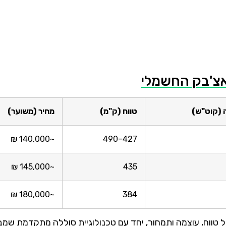
אצ'בק החשמלי
 (קוט"ש)
טווח (ק"מ)
מחיר (משוער)
~140,000 ₪
427–490
~145,000 ₪
435
~180,000 ₪
384
 טווח, עוצמה ותמחור, יחד עם טכנולוגיית סוללה מתקדמת שמב