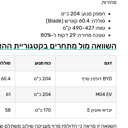
מהירות.
הספק מנוע: 204 כ״ס
סוללה: 60.4 קוט״ש (Blade)
טווח: 427–490 ק"מ
טעינה מהירה: 29 דקות ל-80%
השוואה מול מתחרים בקטגוריית הה
דגם
כוח מנוע
סוללה
BYD דולפין סרף
204 כ"ס
60.4
MG4 EV
204 כ"ס
61
יונדאי איוניק 5
170 כ"ס
58
השוואה זו מראה כי הדולפין סרף מעניקה שילוב משתלם של