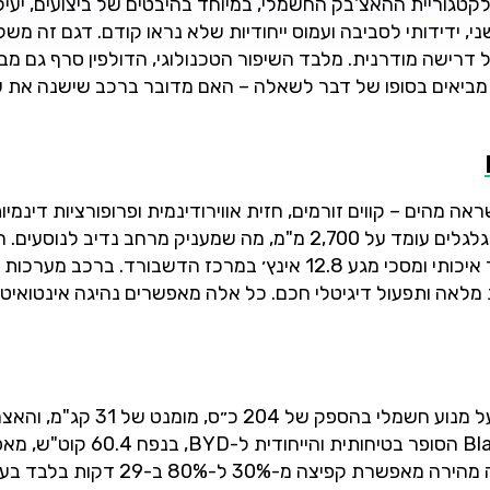
גוריית ההאצ'בק החשמלי, במיוחד בהיבטים של ביצועים, יעילות
 ידידותי לסביבה ועמוס ייחודיות שלא נראו קודם. דגם זה משלב
כל דרישה מודרנית. מלבד השיפור הטכנולוגי, הדולפין סרף גם מ
ו מביאים בסופו של דבר לשאלה – האם מדובר ברכב שישנה את 
 מהים – קווים זורמים, חזית אווירודינמית ופרופורציות דינמיו
4,290 מ"מ, רוחבה 1,770 מ"מ, וגובהה 1,570 מ"מ. בסיס הגלגלים עומד על 2,700 מ"מ, מה שמעניק מרחב נדיב ל
מתבצע ברמות גימור שונות, עם טקסטורות מודרניות, ריפוד איכותי ומסכי מגע 12.8 אינץ׳ במרכז הדשבו
 מלאה ותפעול דיגיטלי חכם. כל אלה מאפשרים נהיגה אינטואיטי
ל-100 קמ"ש בפחות מ-7 שניות. הסוללה, בטכנולוגיית Blade הסופר בטיחותית והיי