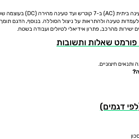
לפי דגמים)
כון