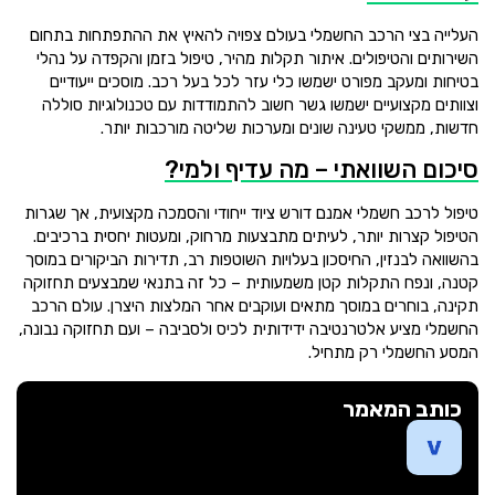
העלייה בצי הרכב החשמלי בעולם צפויה להאיץ את ההתפתחות בתחום
השירותים והטיפולים. איתור תקלות מהיר, טיפול בזמן והקפדה על נהלי
בטיחות ומעקב מפורט ישמשו כלי עזר לכל בעל רכב. מוסכים ייעודיים
וצוותים מקצועיים ישמשו גשר חשוב להתמודדות עם טכנולוגיות סוללה
חדשות, ממשקי טעינה שונים ומערכות שליטה מורכבות יותר.
סיכום השוואתי – מה עדיף ולמי?
טיפול לרכב חשמלי אמנם דורש ציוד ייחודי והסמכה מקצועית, אך שגרות
הטיפול קצרות יותר, לעיתים מתבצעות מרחוק, ומעטות יחסית ברכיבים.
בהשוואה לבנזין, החיסכון בעלויות השוטפות רב, תדירות הביקורים במוסך
קטנה, ונפח התקלות קטן משמעותית – כל זה בתנאי שמבצעים תחזוקה
תקינה, בוחרים במוסך מתאים ועוקבים אחר המלצות היצרן. עולם הרכב
החשמלי מציע אלטרנטיבה ידידותית לכיס ולסביבה – ועם תחזוקה נבונה,
המסע החשמלי רק מתחיל.
כותב המאמר