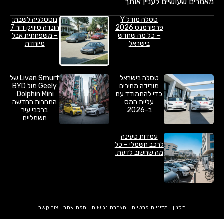
מאמרים שעושיים לעניין אותך
טסלה מודל Y
נוסטלגיה לשבת:
פרפורמנס 2026
הונדה סיוויק דור 7
– כל מה שחדש
– משפחתית אבל
בישראל
מיוחדת
טסלה בישראל
Livan Smurf של
מורידה מחירים
Geely מול BYD
כדי להתמודד עם
Dolphin Mini:
עליית המס
התחרות החדשה
ב-2026
ברכבי עיר
חשמליים
עמדות טעינה
לרכב חשמלי – כל
מה שחשוב לדעת.
תקנון
מדיניות פרטיות
הצהרת נגישות
מפת אתר
צור קשר