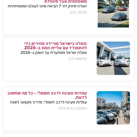
משפחתית אבל מיוחדת
הונדה סיוויק דור 7 הביאה שינוי לעולם המשפחתיות
בישראל — כל מה שחשוב לדעת, מפרטים ועד
מבחני רכב
השפעות על השוק
טסלה בישראל מורידה מחירים כדי
להתמודד עם עליית המס ב-2026
טסלה ישראל מסתערת על השוק ב-2026
ומבצעת הפחתות מחירים של עשרות אלפי שקלים
חדשות רכב
למודל 3 ו-Y – כדי להתמודד עם עליית המס
החדשה ולהשאיר יתרון תחרותי מובהק.
עמדות טעינה לרכב חשמלי – כל מה שחשוב
לדעת.
עמדות טעינה לרכב חשמלי: מדריך מקצועי לשנת
2025. בחירת עמדת טעינה, התקנה בבית או
התקנה בבית פרטי
בבניין, שיקולים, טיפים, ומענה על כל השאלות
המרכזיות.