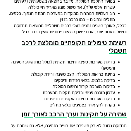
במועד החלפת הסוללה, מדובר בהוצאה משמעותית (לעיתים
עשרות אלפי ש"ח), אך טיפול מונע מאריך חיי סוללה
רוב העלויות הנותרות ממוקדות במערכות המתח הנמוך, בלמים,
מתלים וצמיגים – כמו ברכב בנזין
ככלל, לאורך השנים נהנים בעלי רכבים חשמליים מהוצאות תחזוקה
וטיפול נמוכות יותר, אם כי ישנן הוצאות ייחודיות שאין ברכב רגיל.
רשימת טיפולים תקופתיים מומלצת לרכב
חשמלי
בדיקת מערכות טעינה וחיבור תשתית (כולל בוחן שקע הטעינה
והמטען)
בחינת בריאות הסוללה, קצב טעינה וירידת קיבולת
בדיקת בלמים, בלאי רפידות ודיסקים
בדיקות מערכת קירור וחימום הסוללה
עדכון תוכנה פנימי ובדיקת תקלות המערכת
בדיקת מערכות בטיחות אקטיביות ופסיביות
בקרת לחץ אוויר בצמיגים ובלאי מתלים
שמירה על תקינות וערך הרכב לאורך זמן
תחזוקה נכונה לא רק משפרת את חוויית הנהיגה, אלא גם שומרת על