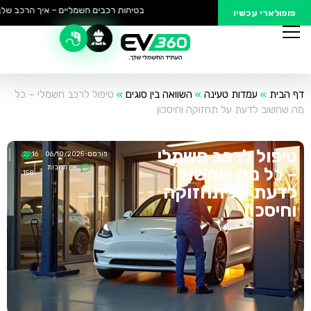
בטיחות רכבים חשמליים – איך הרכב שלך נ
פופולארי עכשיו
דף הבית
»
עמדות טעינה
»
השוואה בין סוגים
»
טיפול לרכב חשמלי – כל
מה שחשוב לדעת על תחזוקה וחיסכון
טיפול לרכב חשמלי
פורסם:
06/10/2025
21:16
אין תגובות
– כל מה שחשוב
158
לדעת על תחזוקה
וחיסכון