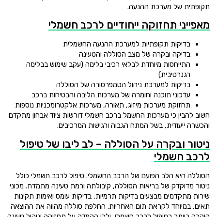
תקופתית של מערכת ההנעה.
מאפייני תחזוקה ייחודיים לרכב חשמלי
בדיקות תקופתיות למערכת ההנעה החשמלית
בדיקה ובקרה של מצב הסוללה והטעינה
התייחסות מיוחדת לבלאי רכיבי בלימה (עקב שימוש בבלימה
רגנרטיבית)
בדיקות למערכת ניהול הטמפרטורה של הסוללה
עדכוני תוכנה וחומרה של מערכות הליבה והבטיחות ברכב
תחזוקת מערכות מיזוג, תאורה, מערכות אלקטרומכניות נוספות
חשוב להבין כי מערכות החשמל ברכב חשמלי דורשות ציוד אבחון מתקדם
והכשרה ייעודית, בשל המתח הגבוה ורגישות המרכיבים.
ניטור ובקרה על הסוללה – לב ליבו של טיפול
לרכב חשמלי
הסוללה היא הלב הפועם של הרכב החשמלי. טיפול לרכב חשמלי כולל
ניטור מדוקדק של בריאות הסוללה, קיבולתה ורמת טעינה מתמדת. מכוני
שירות מתקדמים מבצעים בדיקות תרמיות, בדיקות עומס ואימות תקינות
תאים, במיוחד לקראת תום האחריות. החלפת סוללה מהווה את ההוצאה
היקרה ביותר בטיפול לרכב חשמלי, ולכן הקפדה על תחזוקה וניהול טעינה