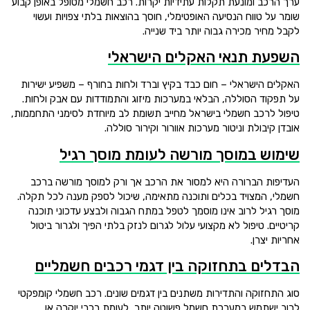
ערך הרכב ומונעת תקלות עתידיות יקרות. רכב חשמלי מטופל באופן קבוע
שומר על טווח הנסיעה האופטימלי, חוסך בהוצאות בלתי צפויות ועשוי
לקבל מחיר מכירה גבוה יותר ביד שנייה.
השפעת תנאי האקלים הישראלי
האקלים הישראלי – חום כבד בקיץ וברד ולחות בחורף – משפיע ישירות
על תפקוד הסוללה, הבלאי במערכות מיזוג והתמודדות עם אבק ולחות.
טיפול לרכב חשמלי בישראל מחייב תשומת לב מיוחדת לסימני התחממות,
אובדן קיבולת וניטור מערכות אוורור וקירור סוללה.
שימוש במוסך מורשה לעומת מוסך רגיל
העדיפות הברורה היא למסור את הרכב אך ורק למוסך מורשה ברכב
חשמלי, המצויד בכלים ותוכנה מתאימה, שיכול לספק מענה לכל תקלה.
מוסך רגיל לרוב אינו מוסמך לטפל במתח הגבוה ולבצע עדכוני תוכנה
קריטיים. טיפול לא מקצועי עלול לגרום לנזק בלתי הפיך ולגרור ביטול
אחריות יצרן.
הבדלים בתחזוקה בין דגמי רכבים חשמליים
סוג התחזוקה והתדירות משתנים בין דגמים שונים. רכב חשמלי קומפקטי
לרוב ישתמש במערכת חשמל פשוטה יותר, לעומת רכבי יוקרה או