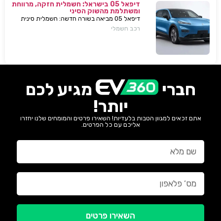
דיפאל 05 בישראל: חשמלית חזקה, מרווחת
ומשתלמת מהשוק הסיני
דיפאל 05 מביאה בשורה חדשה: חשמלית סינית
חזקה, גדולה וזולה שמאיימת לערער את מתחרות
רכב חשמלי
יונדאי וטויוטה. גלה למה היא משנה את חוקי
המשחק.
חברי
מגיע לכם
יותר!
אתם זכאים למגוון הטבות בלעדיות! השאירו פרטים והמומחים שלנו יחזרו
אליכם עם כל הפרטים.
השאירו פרטים