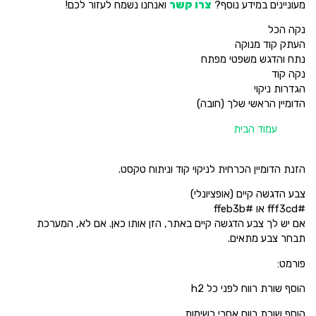
מעוניינים במידע נוסף?
צרו קשר
ואנחנו נשמח לעזור לכם!
נקה הכל
העתק קוד מנוקה
נתח והדגש משפטי מפתח
נקה קוד
הגדרות ניקוי
הדומיין הראשי שלך (חובה)
עמוד הבית
הזנת הדומיין הכרחית לניקוי קוד וניתוח טקסט.
צבע הדגשה קיים (אופציונלי)
#fff3cd או #ffeb3b
אם יש לך צבע הדגשה קיים באתר, הזן אותו כאן. אם לא, המערכת
תבחר צבע מתאים.
פורמט:
הוסף שורת רווח לפני כל h2
הוסף שורת רווח אחרי רשימות