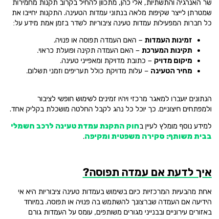
שר האנרגיה והתשתיות, אלי כהן, מתכוון להחיל בקרוב תקנות מחמירות
שמטרתן לייצר שקיפות מלאה בנתוני עמדות הטעינה. התקנות יחייבו את
כל חברות המפעילות עמדות טעינה ציבוריות לשדר בזמן אמת מידע על:
זמינות העמדות
– האם העמדה תפוסה או פנויה.
תקינות המערכת
– האם העמדה תקינה ופועלת כראוי.
מיקום מדויק
– כתובת מדויקת ומאפייני טעינה.
מחיר הטעינה
– עלות מדויקת כולל תעריפים וזמני תשלום.
הנתונים יועברו למאגר מרכזי ויהיו זמינים לשימוש חופשי לציבור
ולמפתחים חיצוניים. כך יוכל כל נהג לקבל החלטה מושכלת בקליק אחד.
למידע נוסף מומלץ לעיין ב
חוק התקנת עמדת טעינה לרכב חשמלי
בבית משותף: סקירה משפטית ומקיפה
.
איך לדעת אם עמדה תפוסה?
אחת מהבעיות המרכזיות כיום בשימוש בעמדות טעינה ציבוריות היא אי
הידיעה אם העמדה שברצונך להשתמש בה פנויה או תפוסה. במיוחד
באזורים עירוניים ובבנייני מגורים משותפים, עומס על העמדות גורם