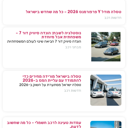
טסלה מודל Y פרפורמנס 2026 – כל מה שחדש בישראל
חדשות רכב
נוסטלגיה לשבת: הונדה סיוויק דור 7 –
משפחתית אבל מיוחדת
הונדה סיוויק דור 7 הביאה שינוי לעולם המשפחתיות
בישראל — כל מה שחשוב לדעת, מפרטים ועד
מבחני רכב
השפעות על השוק
טסלה בישראל מורידה מחירים כדי
להתמודד עם עליית המס ב-2026
טסלה ישראל מסתערת על השוק ב-2026
ומבצעת הפחתות מחירים של עשרות אלפי שקלים
חדשות רכב
למודל 3 ו-Y – כדי להתמודד עם עליית המס
החדשה ולהשאיר יתרון תחרותי מובהק.
עמדות טעינה לרכב חשמלי – כל מה שחשוב
לדעת.