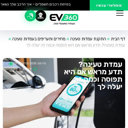
בטיחות רכבים חשמליים – איך הרכב שלך נשאר בט
פופולארי עכשיו
דף הבית
»
התקנת עמדות טעינה
»
מחירים ותעריפים בעמדות טעינה
»
עמדת טעינה? תדע מראש אם היא תפוסה וכמה זה יעלה לך
עמדת טעינה?
פורסם:
08/12/2025
14:00
אין תגובות
תדע מראש אם היא
194
תפוסה וכמה זה
יעלה לך