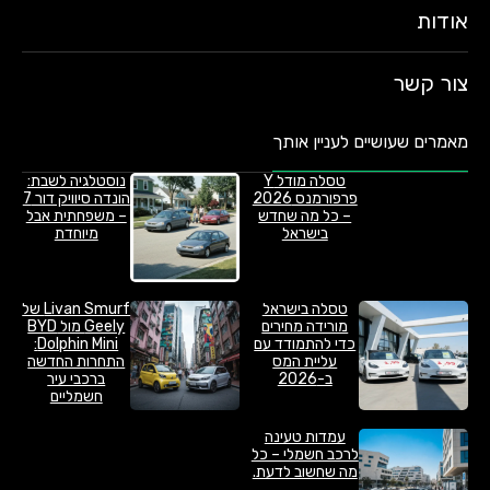
אודות
צור קשר
מאמרים שעושיים לעניין אותך
טסלה מודל Y
נוסטלגיה לשבת:
פרפורמנס 2026
הונדה סיוויק דור 7
– כל מה שחדש
– משפחתית אבל
בישראל
מיוחדת
טסלה בישראל
Livan Smurf של
מורידה מחירים
Geely מול BYD
כדי להתמודד עם
Dolphin Mini:
עליית המס
התחרות החדשה
ב-2026
ברכבי עיר
חשמליים
עמדות טעינה
לרכב חשמלי – כל
מה שחשוב לדעת.