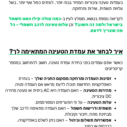
בעמדות טעינה ציבוריות המחיר גבוה יותר, לעיתים כפול ואף יותר, בשל
עלויות תשתית, שירות ותחזוקה.
לקריאה נוספת בנושא, מומלץ לעיין ב-
כמה עולה קילו וואט חשמל
בישראל ולמה זה חשוב?
וכן
עלות טעינה לרכב חשמלי – כל
מה שצריך לדעת
.
איך לבחור את עמדת הטעינה המתאימה לך?
כאשר אתם עומדים בפני בחירת עמדת טעינה, חשוב להתחשב במספר
קריטריונים:
זמינות העמדה ומרחקה ממקום החניה שלך
– בעזרת
האפליקציות החדשות תוכלו לדעת מראש אם העמדה פנויה.
מהירות הטעינה
– האם העמדה היא AC ביתית או טעינה מהירה
DC ציבורית.
עלות הטעינה
– על פי התעריפים המפורסמים.
תשתית ודרישות חשמל
– האם העמדה מתאימה לרכב שלך
מבחינת מתח, חיבור וקיבולת.
אפשרויות תשלום וניהול
– האם ניתן לשלם באפליקציה,
בכרטיס או במנוי.