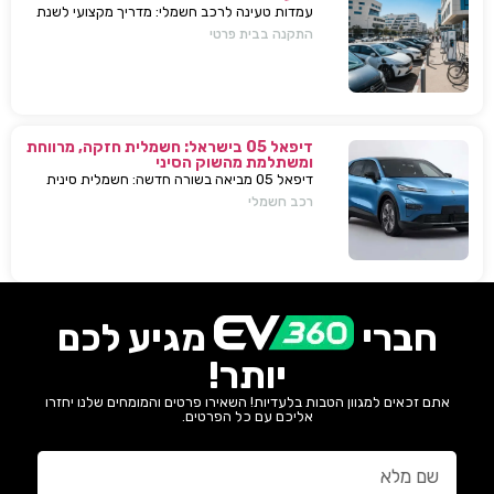
עמדות טעינה לרכב חשמלי: מדריך מקצועי לשנת
2025. בחירת עמדת טעינה, התקנה בבית או
התקנה בבית פרטי
בבניין, שיקולים, טיפים, ומענה על כל השאלות
המרכזיות.
דיפאל 05 בישראל: חשמלית חזקה, מרווחת
ומשתלמת מהשוק הסיני
דיפאל 05 מביאה בשורה חדשה: חשמלית סינית
חזקה, גדולה וזולה שמאיימת לערער את מתחרות
רכב חשמלי
יונדאי וטויוטה. גלה למה היא משנה את חוקי
המשחק.
חברי
מגיע לכם
יותר!
אתם זכאים למגוון הטבות בלעדיות! השאירו פרטים והמומחים שלנו יחזרו
אליכם עם כל הפרטים.