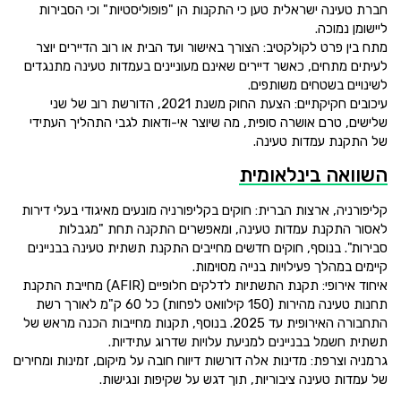
חברת טעינה ישראלית טען כי התקנות הן "פופוליסטיות" וכי הסבירות
ליישומן נמוכה.
מתח בין פרט לקולקטיב: הצורך באישור ועד הבית או רוב הדיירים יוצר
לעיתים מתחים, כאשר דיירים שאינם מעוניינים בעמדות טעינה מתנגדים
לשינויים בשטחים משותפים.
עיכובים חקיקתיים: הצעת החוק משנת 2021, הדורשת רוב של שני
שלישים, טרם אושרה סופית, מה שיוצר אי-ודאות לגבי התהליך העתידי
של התקנת עמדות טעינה.
השוואה בינלאומית
קליפורניה, ארצות הברית: חוקים בקליפורניה מונעים מאיגודי בעלי דירות
לאסור התקנת עמדות טעינה, ומאפשרים התקנה תחת "מגבלות
סבירות". בנוסף, חוקים חדשים מחייבים התקנת תשתית טעינה בבניינים
קיימים במהלך פעילויות בנייה מסוימות.
איחוד אירופי: תקנת התשתיות לדלקים חלופיים (AFIR) מחייבת התקנת
תחנות טעינה מהירות (150 קילוואט לפחות) כל 60 ק"מ לאורך רשת
התחבורה האירופית עד 2025. בנוסף, תקנות מחייבות הכנה מראש של
תשתית חשמל בבניינים למניעת עלויות שדרוג עתידיות.
גרמניה וצרפת: מדינות אלה דורשות דיווח חובה על מיקום, זמינות ומחירים
של עמדות טעינה ציבוריות, תוך דגש על שקיפות ונגישות.