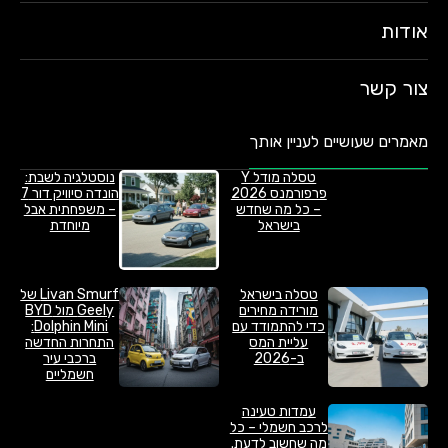
אודות
צור קשר
מאמרים שעושיים לעניין אותך
טסלה מודל Y
נוסטלגיה לשבת:
פרפורמנס 2026
הונדה סיוויק דור 7
– כל מה שחדש
– משפחתית אבל
בישראל
מיוחדת
טסלה בישראל
Livan Smurf של
מורידה מחירים
Geely מול BYD
כדי להתמודד עם
Dolphin Mini:
עליית המס
התחרות החדשה
ב-2026
ברכבי עיר
חשמליים
עמדות טעינה
לרכב חשמלי – כל
מה שחשוב לדעת.