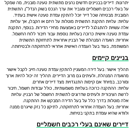
יתרונות: דיירים בבניינים חדשים נהנים מתשתית טעינה מובנית, מה שמקל
על בעלי רכבים חשמליים ומגביר את ערך הנכס בשוק הנדל"ן. התשתית
המובנית מבטיחה שכל דייר יוכל להתקין עמדת טעינה אישית בעתיד.
עלויות: עלויות התקנת התשתית מוטלות על היזם או הקבלן, אך עלויות
אלה עשויות להתגלגל לדיירים באמצעות מחירי הדירות. בנוסף, התקנת
עמדת טעינה אישית כרוכה בעלויות נוספות עבור חיבור ללוח החשמל.
אחריות: הוועדה המנהלת של הבניין אחראית לתחזוקת התשתית
המשותפת, בעוד בעל העמדה האישית אחראי לתחזוקתה ולבטיחותה.
בניינים קיימים
תהליך אישור: בעל דירה המעוניין להתקין עמדת טעינה חייב לקבל אישור
מהוועדה המנהלת, ולעיתים גם מרוב הדיירים. תהליך זה יכול להיות ארוך
ומורכב, במיוחד אם קיימות התנגדויות מצד דיירים אחרים.
עלויות: ההתקנה כרוכה בעלויות משמעותיות, כולל עבודות חשמל, חיבור
לרשת הציבורית ולעיתים שדרוגים לתשתית החשמל של הבניין. עלויות
אלה מוטלות בדרך כלל על בעל הדירה המבקש את ההתקנה.
אחריות: בעל העמדה אחראי לתחזוקתה, לתיקון כל נזק שייגרם ממנה
ולוודא שהיא עומדת בתקני בטיחות.
דיירים שאינם בעלי רכבים חשמליים