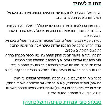
תחזית לעתיד
העתיד של הרגולציה להתקנת עמדות טעינה בבתים משותפים בישראל
צפוי להיות מושפע ממספר גורמים:
התקדמות טכנולוגית: שיפורים בטכנולוגיית סוללות ויעילות טעינה עשויים
להפחית את הצורך בתשתיות נרחבות, מה שיכול לפשט את הדרישות
הרגולטוריות.
עלייה באימוץ רכבים חשמליים: ככל שמספר הרכבים החשמליים בישראל
יגדל, הלחץ להקל על התקנת עמדות טעינה יגבר, מה שעשוי להוביל
לתיקונים חקיקתיים נוספים.
חקיקה עתידית: אישור הצעת החוק הממתינה עשוי לספק מסגרת ברורה
יותר להתקנת עמדות טעינה, תוך הפחתת החסמים הבירוקרטיים.
יעדים סביבתיים: מחויבות ישראל להפחתת פליטות גזי חממה תעודד
מדיניות תומכת בתשתיות טעינה, כולל תמריצים כספיים להתקנת עמדות.
טכנולוגיות חדשות, כמו טעינה חכמה (המפחיתה עומסים על רשת
החשמל) וטעינה אלחוטית, עשויות להשפיע על הרגולציה בעתיד. בנוסף,
שותפויות ציבוריות-פרטיות (PPPs) עשויות לסייע במימון והקמת תשתיות
טעינה, תוך ניצול מומחיות המגזר הפרטי.
טבלה: סוגי עמדות טעינה והשלכותיהן