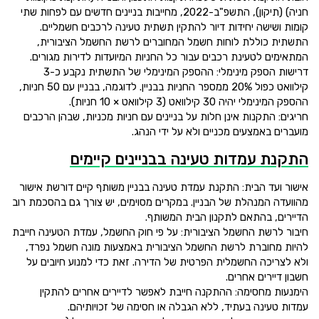
חניה) (תיקון), התשפ"ב-2022, מחייבות בניינים חדשים עם לפחות שתי
קומות ושישה יחידות דיור להתקין תשתית טעינה לרכבים חשמליים.
התשתית כוללת לוחות חשמל המחוברים לרשת החשמל הציבורית,
המתאימים לטעינת רכבים עבור כל החניות המיועדות לדירות מגורים.
דרישות הספק מינימלי: ההספק המינימלי של התשתית נקבע כ-3
קילוואט כפול 20% ממספר החניות בבניין. לדוגמה, בבניין עם 50 חניות,
ההספק המינימלי יהיה 30 קילוואט (3 קילוואט × 10 חניות).
חריגים: התקנות אינן חלות על בניינים עם חניות מכניות, שבהן הרכבים
מועברים באמצעים מכניים ולא על ידי הנהג.
התקנת עמדות טעינה בבניינים קיימים
אישור ועד הבית: התקנת עמדת טעינה בבניין משותף קיים דורשת אישור
מהוועדה המנהלת של הבניין. במקרים מסוימים, יש צורך גם בהסכמת רוב
הדיירים, בהתאם לתקנון הבית המשותף.
חיבור לרשת החשמל הציבורית: על פי חוק החשמל, עמדת הטעינה חייבת
להיות מחוברת לרשת החשמל הציבורית באמצעות מונה חשמל נפרד,
ולא לצריכה החשמלית הפרטית של הדירה. זאת כדי למנוע חיובים על
חשבון דיירים אחרים.
הימנעות מחסימה: ההתקנה חייבת לאפשר לדיירים אחרים להתקין
עמדות טעינה בעתיד, ללא הגבלה או חסימה של זכויותיהם.