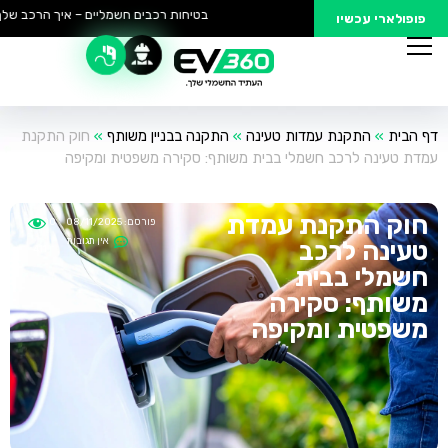
בטיחות רכבים חשמליים – איך הרכב שלך נ
פופולארי עכשיו
דף הבית
»
התקנת עמדות טעינה
»
התקנה בבניין משותף
»
חוק התקנת
עמדת טעינה לרכב חשמלי בבית משותף: סקירה משפטית ומקיפה
חוק התקנת עמדת
פורסם:
08/11/2025
11:00
אין תגובות
טעינה לרכב
411
חשמלי בבית
משותף: סקירה
משפטית ומקיפה