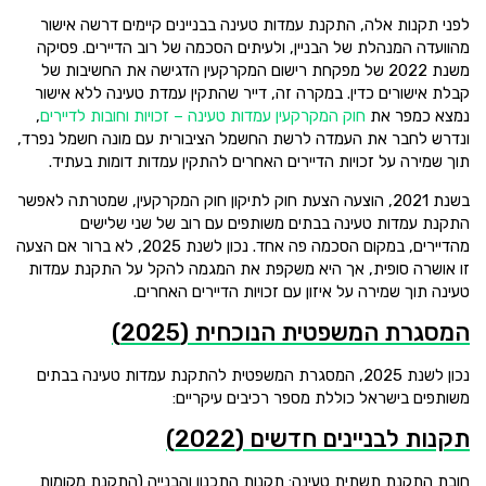
לפני תקנות אלה, התקנת עמדות טעינה בבניינים קיימים דרשה אישור
מהוועדה המנהלת של הבניין, ולעיתים הסכמה של רוב הדיירים. פסיקה
משנת 2022 של מפקחת רישום המקרקעין הדגישה את החשיבות של
קבלת אישורים כדין. במקרה זה, דייר שהתקין עמדת טעינה ללא אישור
נמצא כמפר את
חוק המקרקעין עמדות טעינה – זכויות וחובות לדיירים
,
ונדרש לחבר את העמדה לרשת החשמל הציבורית עם מונה חשמל נפרד,
תוך שמירה על זכויות הדיירים האחרים להתקין עמדות דומות בעתיד.
בשנת 2021, הוצעה הצעת חוק לתיקון חוק המקרקעין, שמטרתה לאפשר
התקנת עמדות טעינה בבתים משותפים עם רוב של שני שלישים
מהדיירים, במקום הסכמה פה אחד. נכון לשנת 2025, לא ברור אם הצעה
זו אושרה סופית, אך היא משקפת את המגמה להקל על התקנת עמדות
טעינה תוך שמירה על איזון עם זכויות הדיירים האחרים.
המסגרת המשפטית הנוכחית (2025)
נכון לשנת 2025, המסגרת המשפטית להתקנת עמדות טעינה בבתים
משותפים בישראל כוללת מספר רכיבים עיקריים:
תקנות לבניינים חדשים (2022)
חובת התקנת תשתית טעינה: תקנות התכנון והבנייה (התקנת מקומות