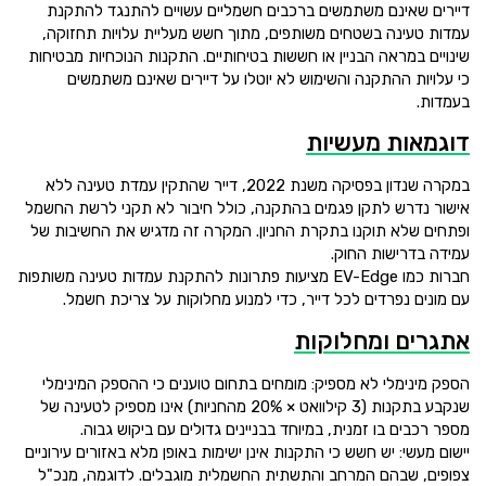
דיירים שאינם משתמשים ברכבים חשמליים עשויים להתנגד להתקנת
עמדות טעינה בשטחים משותפים, מתוך חשש מעליית עלויות תחזוקה,
שינויים במראה הבניין או חששות בטיחותיים. התקנות הנוכחיות מבטיחות
כי עלויות ההתקנה והשימוש לא יוטלו על דיירים שאינם משתמשים
בעמדות.
דוגמאות מעשיות
במקרה שנדון בפסיקה משנת 2022, דייר שהתקין עמדת טעינה ללא
אישור נדרש לתקן פגמים בהתקנה, כולל חיבור לא תקני לרשת החשמל
ופתחים שלא תוקנו בתקרת החניון. המקרה זה מדגיש את החשיבות של
עמידה בדרישות החוק.
חברות כמו EV-Edge מציעות פתרונות להתקנת עמדות טעינה משותפות
עם מונים נפרדים לכל דייר, כדי למנוע מחלוקות על צריכת חשמל.
אתגרים ומחלוקות
הספק מינימלי לא מספיק: מומחים בתחום טוענים כי ההספק המינימלי
שנקבע בתקנות (3 קילוואט × 20% מהחניות) אינו מספיק לטעינה של
מספר רכבים בו זמנית, במיוחד בבניינים גדולים עם ביקוש גבוה.
יישום מעשי: יש חשש כי התקנות אינן ישימות באופן מלא באזורים עירוניים
צפופים, שבהם המרחב והתשתית החשמלית מוגבלים. לדוגמה, מנכ"ל