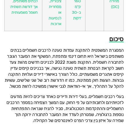
מהירה
160
ציבורית,
לבתים משותפים,
(DC)
ק"מ
מסחרית
אך דורשת תשתית
ב-30
או
חשמל משמעותית
דקות
לנסיעות
ארוכות
סיכום
המסגרת המשפטית להתקנת עמדות טעינה לרכבים חשמליים בבתים
משותפים בישראל היא תחום דינמי ומתפתח, המשקף את המעבר הגובר
לתחבורה חשמלית. התקנות משנת 2022 לבניינים חדשים מהוות צעד
חשוב לקראת הבטחת תשתית טעינה נגישה, אך בבניינים קיימים עדיין
קיימים אתגרים משמעותיים, כולל הצורך באישורי דיירים ועלויות התקנה
גבוהות. הצעות חוק ממתינות, כמו זו הדורשת רוב של שני שלישים, עשויות
להקל על התהליך, אך אי-הוודאות לגבי אישורן ממשיכה להוות מכשול.
בעלי רכבים חשמליים, בעלי דירות ודיירים כאחד צריכים להיות מודעים
לזכויותיהם ולחובותיהם על פי החוק. עם המשך הצמיחה במספר הרכבים
החשמליים וההתקדמות הטכנולוגית, סביר להניח שנראה התפתחויות
נוספות ברגולציה, שמטרתן לעודד את המעבר לתחבורה ירוקה תוך
שמירה על איזון בין צרכי הפרט לאינטרסים של הקהילה.