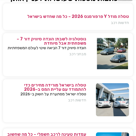
טסלה מודל Y פרפורמנס 2026 – כל מה שחדש בישראל
חדשות רכב
נוסטלגיה לשבת: הונדה סיוויק דור 7 –
משפחתית אבל מיוחדת
הונדה סיוויק דור 7 הביאה שינוי לעולם המשפחתיות
בישראל — כל מה שחשוב לדעת, מפרטים ועד
מבחני רכב
השפעות על השוק
טסלה בישראל מורידה מחירים כדי
להתמודד עם עליית המס ב-2026
טסלה ישראל מסתערת על השוק ב-2026
ומבצעת הפחתות מחירים של עשרות אלפי שקלים
חדשות רכב
למודל 3 ו-Y – כדי להתמודד עם עליית המס
החדשה ולהשאיר יתרון תחרותי מובהק.
עמדות טעינה לרכב חשמלי – כל מה שחשוב