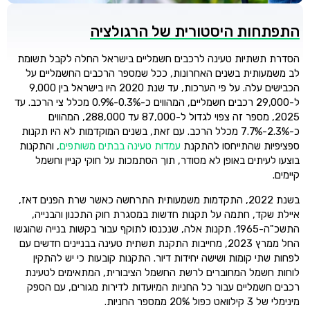
התפתחות היסטורית של הרגולציה
הסדרת תשתיות טעינה לרכבים חשמליים בישראל החלה לקבל תשומת
לב משמעותית בשנים האחרונות, ככל שמספר הרכבים החשמליים על
הכבישים עלה. על פי הערכות, עד שנת 2020 היו בישראל בין 9,000
ל-29,000 רכבים חשמליים, המהווים כ-0.3%-0.9% מכלל צי הרכב. עד
2025, מספר זה צפוי לגדול ל-87,000 עד 288,000, המהווים
כ-2.3%-7.7% מכלל הרכב. עם זאת, בשנים המוקדמות לא היו תקנות
ספציפיות שהתייחסו להתקנת
עמדות טעינה בבתים משותפים
, והתקנות
בוצעו לעיתים באופן לא מסודר, תוך הסתמכות על חוקי קניין וחשמל
קיימים.
בשנת 2022, התקדמות משמעותית התרחשה כאשר שרת הפנים דאז,
איילת שקד, חתמה על תקנות חדשות במסגרת חוק התכנון והבנייה,
התשכ"ה-1965. תקנות אלה, שנכנסו לתוקף עבור בקשות בנייה שהוגשו
החל ממרץ 2023, מחייבות התקנת תשתית טעינה בבניינים חדשים עם
לפחות שתי קומות ושישה יחידות דיור. התקנות קובעות כי יש להתקין
לוחות חשמל המחוברים לרשת החשמל הציבורית, המתאימים לטעינת
רכבים חשמליים עבור כל החניות המיועדות לדירות מגורים, עם הספק
מינימלי של 3 קילוואט כפול 20% ממספר החניות.