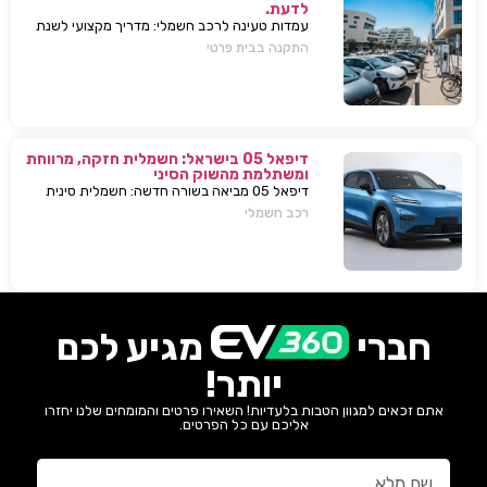
לדעת.
עמדות טעינה לרכב חשמלי: מדריך מקצועי לשנת
2025. בחירת עמדת טעינה, התקנה בבית או
התקנה בבית פרטי
בבניין, שיקולים, טיפים, ומענה על כל השאלות
המרכזיות.
דיפאל 05 בישראל: חשמלית חזקה, מרווחת
ומשתלמת מהשוק הסיני
דיפאל 05 מביאה בשורה חדשה: חשמלית סינית
חזקה, גדולה וזולה שמאיימת לערער את מתחרות
רכב חשמלי
יונדאי וטויוטה. גלה למה היא משנה את חוקי
המשחק.
חברי
מגיע לכם
יותר!
אתם זכאים למגוון הטבות בלעדיות! השאירו פרטים והמומחים שלנו יחזרו
אליכם עם כל הפרטים.