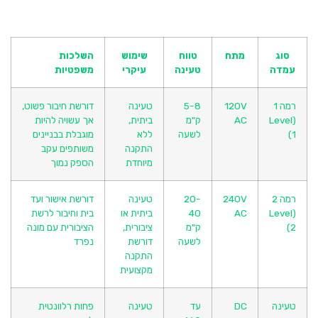
סוג
מתח
טווח
שימוש
השלכות
עמדה
טעינה
עיקרי
משפטיות
רמה 1
120V
5-8
טעינה
דורשת חיבור פשוט,
(Level
AC
ק"מ
ביתית,
אך עשויה להיות
1)
לשעה
ללא
מוגבלת בבניינים
התקנה
משותפים עקב
מיוחדת
הספק נמוך
רמה 2
240V
20-
טעינה
דורשת אישור ועד
(Level
AC
40
ביתית או
בית וחיבור לרשת
2)
ק"מ
ציבורית,
הציבורית עם מונה
לשעה
דורשת
נפרד
התקנה
מקצועית
טעינה
DC
עד
טעינה
פחות רלוונטית