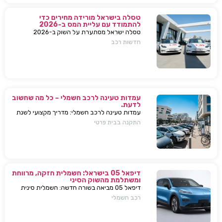
טסלה בישראל מורידה מחירים כדי
להתמודד עם עליית המס ב-2026
טסלה ישראל מסתערת על השוק ב-2026
ומבצעת הפחתות מחירים של עשרות אלפי שקלים
חדשות רכב
למודל 3 ו-Y – כדי להתמודד עם עליית המס
החדשה ולהשאיר יתרון תחרותי מובהק.
עמדות טעינה לרכב חשמלי – כל מה שחשוב
לדעת.
עמדות טעינה לרכב חשמלי: מדריך מקצועי לשנת
2025. בחירת עמדת טעינה, התקנה בבית או
התקנה בבית פרטי
בבניין, שיקולים, טיפים, ומענה על כל השאלות
המרכזיות.
דיפאל 05 בישראל: חשמלית חזקה, מרווחת
ומשתלמת מהשוק הסיני
דיפאל 05 מביאה בשורה חדשה: חשמלית סינית
חזקה, גדולה וזולה שמאיימת לערער את מתחרות
רכב חשמלי
יונדאי וטויוטה. גלה למה היא משנה את חוקי
המשחק.