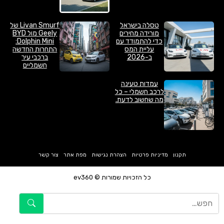
טסלה בישראל
Livan Smurf של
מורידה מחירים
Geely מול BYD
כדי להתמודד עם
Dolphin Mini:
עליית המס
התחרות החדשה
ב-2026
ברכבי עיר
חשמליים
עמדות טעינה
לרכב חשמלי – כל
מה שחשוב לדעת.
תקנון
מדיניות פרטיות
הצהרת נגישות
מפת אתר
צור קשר
כל הזכויות שמורות © ev360