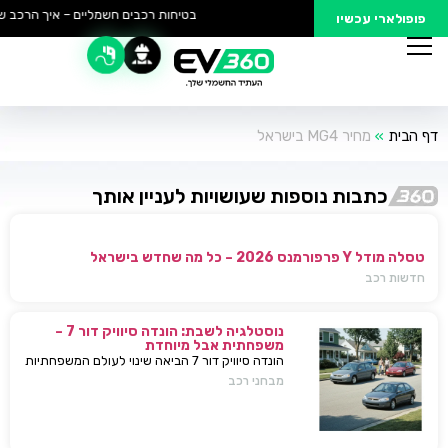
בטיחות רכבים חשמליים – איך הרכב של
פופולארי עכשיו
דף הבית
»
מחיר MG4 בישראל
כתבות נוספות שעושויות לעניין אותך
טסלה מודל Y פרפורמנס 2026 – כל מה שחדש בישראל
חדשות רכב
נוסטלגיה לשבת: הונדה סיוויק דור 7 –
משפחתית אבל מיוחדת
הונדה סיוויק דור 7 הביאה שינוי לעולם המשפחתיות
בישראל — כל מה שחשוב לדעת, מפרטים ועד
מבחני רכב
השפעות על השוק