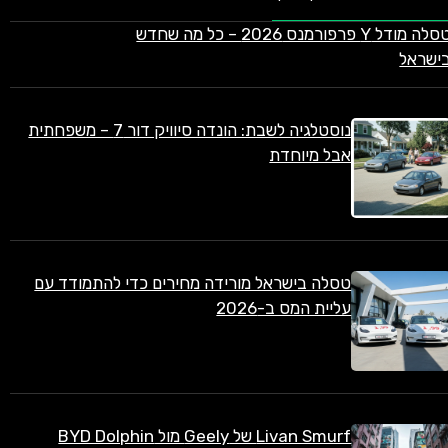
טסלה מודל Y פרפורמנס 2026 – כל מה שחדש
ישראל
נוסטלגיה לשבת: הונדה סיוויק דור 7 – משפחתית
אבל מיוחדת
טסלה בישראל מורידה מחירים כדי להתמודד עם
עליית המס ב-2026
Livan Smurf של Geely מול BYD Dolphin