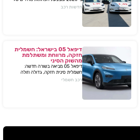
עשרות אלפי שקלים למודל 3 ו-Y – כדי
חדשות רכב
להתמודד עם עליית המס החדשה
ולהשאיר יתרון תחרותי מובהק.
דיפאל 05 בישראל: חשמלית
חזקה, מרווחת ומשתלמת
מהשוק הסיני
דיפאל 05 מביאה בשורה חדשה:
חשמלית סינית חזקה, גדולה וזולה
שמאיימת לערער את מתחרות יונדאי
רכב חשמלי
וטויוטה. גלה למה היא משנה את חוקי
המשחק.