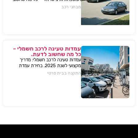
לדעת, מפרטים ועד השפעות על השוק
מבחני רכב
עמדות טעינה לרכב חשמלי –
כל מה שחשוב לדעת.
עמדות טעינה לרכב חשמלי: מדריך
מקצועי לשנת 2025. בחירת עמדת
טעינה, התקנה בבית או בבניין, שיקולים,
התקנה בבית פרטי
טיפים, ומענה על כל השאלות המרכזיות.