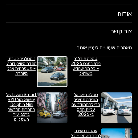
אודות
צור קשר
מאמרים שעושיים לעניין אותך
טסלה מודל Y
נוסטלגיה לשבת:
פרפורמנס 2026
הונדה סיוויק דור 7
– כל מה שחדש
– משפחתית אבל
בישראל
מיוחדת
טסלה בישראל
Livan Smurf של
מורידה מחירים
Geely מול BYD
כדי להתמודד עם
Dolphin Mini:
עליית המס
התחרות החדשה
ב-2026
ברכבי עיר
חשמליים
עמדות טעינה
לרכב חשמלי – כל