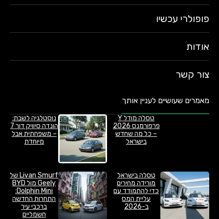
פופולרי עכשיו
אודות
צור קשר
מאמרים שעושיים לעניין אותך
טסלה מודל Y
נוסטלגיה לשבת:
פרפורמנס 2026
הונדה סיוויק דור 7
– כל מה שחדש
– משפחתית אבל
בישראל
מיוחדת
טסלה בישראל
Livan Smurf של
מורידה מחירים
Geely מול BYD
כדי להתמודד עם
Dolphin Mini:
עליית המס
התחרות החדשה
ב-2026
ברכבי עיר
חשמליים