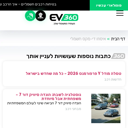
בטיחות רכבים חשמליים – איך הרכב של
פופולארי עכשיו
דף הבית
»
איסוזו די-מקס חשמלי
כתבות נוספות שעושויות לעניין אותך
טסלה מודל Y פרפורמנס 2026 – כל מה שחדש בישראל
חדשות רכב
נוסטלגיה לשבת: הונדה סיוויק דור 7 –
משפחתית אבל מיוחדת
הונדה סיוויק דור 7 הביאה שינוי לעולם המשפחתיות
בישראל — כל מה שחשוב לדעת, מפרטים ועד
מבחני רכב
השפעות על השוק