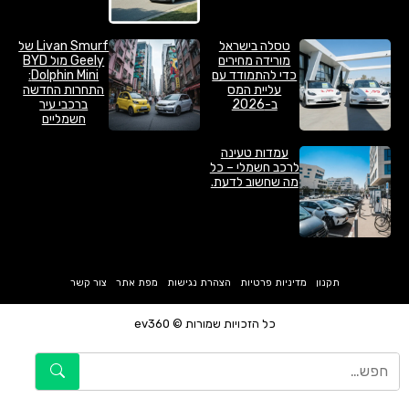
טסלה בישראל
Livan Smurf של
מורידה מחירים
Geely מול BYD
כדי להתמודד עם
Dolphin Mini:
עליית המס
התחרות החדשה
ב-2026
ברכבי עיר
חשמליים
עמדות טעינה
לרכב חשמלי – כל
מה שחשוב לדעת.
תקנון
מדיניות פרטיות
הצהרת נגישות
מפת אתר
צור קשר
כל הזכויות שמורות © ev360