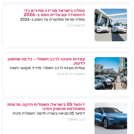
טסלה בישראל מורידה מחירים כדי
להתמודד עם עליית המס ב-2026
טסלה ישראל מסתערת על השוק ב-2026
ומבצעת הפחתות מחירים של עשרות אלפי שקלים
חדשות רכב
למודל 3 ו-Y – כדי להתמודד עם עליית המס
החדשה ולהשאיר יתרון תחרותי מובהק.
עמדות טעינה לרכב חשמלי – כל מה שחשוב
לדעת.
עמדות טעינה לרכב חשמלי: מדריך מקצועי לשנת
2025. בחירת עמדת טעינה, התקנה בבית או
התקנה בבית פרטי
בבניין, שיקולים, טיפים, ומענה על כל השאלות
המרכזיות.
דיפאל 05 בישראל: חשמלית חזקה, מרווחת
ומשתלמת מהשוק הסיני
דיפאל 05 מביאה בשורה חדשה: חשמלית סינית
חזקה, גדולה וזולה שמאיימת לערער את מתחרות
רכב חשמלי
יונדאי וטויוטה. גלה למה היא משנה את חוקי
המשחק.