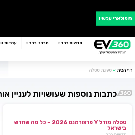
פופולארי עכשיו
חדשות רכב
מבחני רכב
עמדות טע
דף הבית
»
טעינת טסלה
כתבות נוספות שעושויות לעניין או
טסלה מודל Y פרפורמנס 2026 – כל מה שחדש
בישראל
חדשות רכב