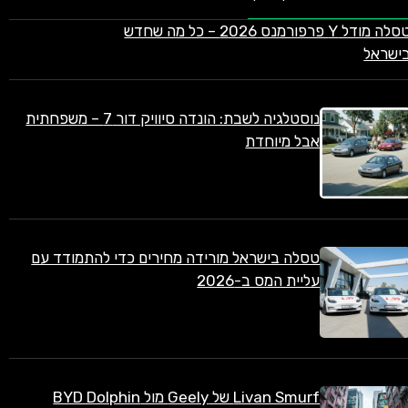
טסלה מודל Y פרפורמנס 2026 – כל מה שחדש
ישראל
נוסטלגיה לשבת: הונדה סיוויק דור 7 – משפחתית
אבל מיוחדת
טסלה בישראל מורידה מחירים כדי להתמודד עם
עליית המס ב-2026
Livan Smurf של Geely מול BYD Dolphin