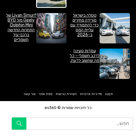
טסלה בישראל
Livan Smurf של
מורידה מחירים
Geely מול BYD
כדי להתמודד עם
Dolphin Mini:
עליית המס
התחרות החדשה
ב-2026
ברכבי עיר
חשמליים
עמדות טעינה
לרכב חשמלי – כל
מה שחשוב לדעת.
תקנון
מדיניות פרטיות
הצהרת נגישות
מפת אתר
צור קשר
כל הזכויות שמורות © ev360