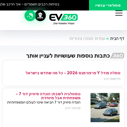
בטיחות רכבים חשמליים – איך הרכב שלך 
פופולארי עכשיו
דף הבית
»
עמדות טעינה ציבוריות
כתבות נוספות שעושויות לעניין אותך
טסלה מודל Y פרפורמנס 2026 – כל מה שחדש בישראל
חדשות רכב
נוסטלגיה לשבת: הונדה סיוויק דור 7 –
משפחתית אבל מיוחדת
הונדה סיוויק דור 7 הביאה שינוי לעולם המשפחתיות
בישראל — כל מה שחשוב לדעת, מפרטים ועד
מבחני רכב
השפעות על השוק