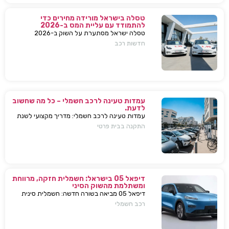
טסלה בישראל מורידה מחירים כדי
להתמודד עם עליית המס ב-2026
טסלה ישראל מסתערת על השוק ב-2026
ומבצעת הפחתות מחירים של עשרות אלפי שקלים
חדשות רכב
למודל 3 ו-Y – כדי להתמודד עם עליית המס
החדשה ולהשאיר יתרון תחרותי מובהק.
עמדות טעינה לרכב חשמלי – כל מה שחשוב
לדעת.
עמדות טעינה לרכב חשמלי: מדריך מקצועי לשנת
2025. בחירת עמדת טעינה, התקנה בבית או
התקנה בבית פרטי
בבניין, שיקולים, טיפים, ומענה על כל השאלות
המרכזיות.
דיפאל 05 בישראל: חשמלית חזקה, מרווחת
ומשתלמת מהשוק הסיני
דיפאל 05 מביאה בשורה חדשה: חשמלית סינית
חזקה, גדולה וזולה שמאיימת לערער את מתחרות
רכב חשמלי
יונדאי וטויוטה. גלה למה היא משנה את חוקי
המשחק.