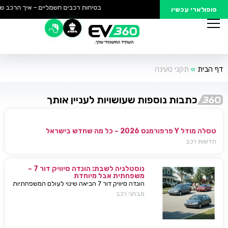
בטיחות רכבים חשמליים – איך הרכב של
פופולארי עכשיו
דף הבית
»
תקני טעינה
כתבות נוספות שעושויות לעניין אותך
טסלה מודל Y פרפורמנס 2026 – כל מה שחדש בישראל
חדשות רכב
נוסטלגיה לשבת: הונדה סיוויק דור 7 –
משפחתית אבל מיוחדת
הונדה סיוויק דור 7 הביאה שינוי לעולם המשפחתיות
בישראל — כל מה שחשוב לדעת, מפרטים ועד
מבחני רכב
השפעות על השוק