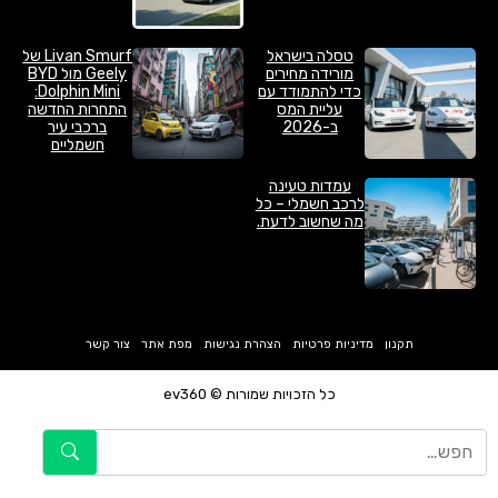
טסלה בישראל
Livan Smurf של
מורידה מחירים
Geely מול BYD
כדי להתמודד עם
Dolphin Mini:
עליית המס
התחרות החדשה
ב-2026
ברכבי עיר
חשמליים
עמדות טעינה
לרכב חשמלי – כל
מה שחשוב לדעת.
תקנון
מדיניות פרטיות
הצהרת נגישות
מפת אתר
צור קשר
כל הזכויות שמורות © ev360