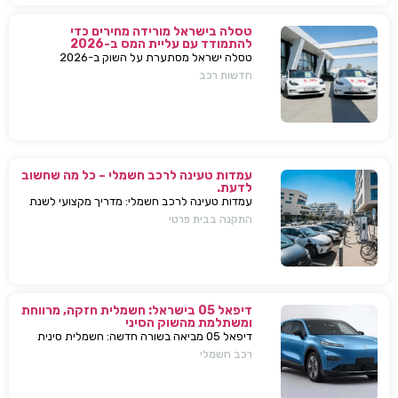
טסלה בישראל מורידה מחירים כדי
להתמודד עם עליית המס ב-2026
טסלה ישראל מסתערת על השוק ב-2026
ומבצעת הפחתות מחירים של עשרות אלפי שקלים
חדשות רכב
למודל 3 ו-Y – כדי להתמודד עם עליית המס
החדשה ולהשאיר יתרון תחרותי מובהק.
עמדות טעינה לרכב חשמלי – כל מה שחשוב
לדעת.
עמדות טעינה לרכב חשמלי: מדריך מקצועי לשנת
2025. בחירת עמדת טעינה, התקנה בבית או
התקנה בבית פרטי
בבניין, שיקולים, טיפים, ומענה על כל השאלות
המרכזיות.
דיפאל 05 בישראל: חשמלית חזקה, מרווחת
ומשתלמת מהשוק הסיני
דיפאל 05 מביאה בשורה חדשה: חשמלית סינית
חזקה, גדולה וזולה שמאיימת לערער את מתחרות
רכב חשמלי
יונדאי וטויוטה. גלה למה היא משנה את חוקי
המשחק.