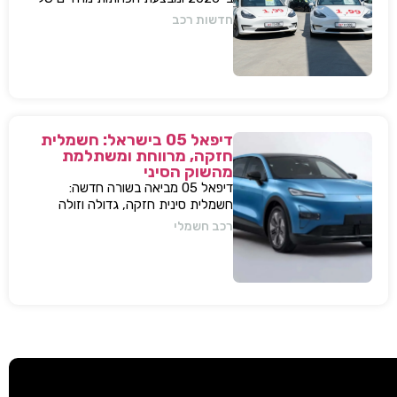
עשרות אלפי שקלים למודל 3 ו-Y – כדי
חדשות רכב
להתמודד עם עליית המס החדשה
ולהשאיר יתרון תחרותי מובהק.
דיפאל 05 בישראל: חשמלית
חזקה, מרווחת ומשתלמת
מהשוק הסיני
דיפאל 05 מביאה בשורה חדשה:
חשמלית סינית חזקה, גדולה וזולה
שמאיימת לערער את מתחרות יונדאי
רכב חשמלי
וטויוטה. גלה למה היא משנה את חוקי
המשחק.