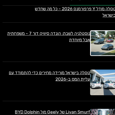
טסלה מודל Y פרפורמנס 2026 – כל מה שחדש
ישראל
נוסטלגיה לשבת: הונדה סיוויק דור 7 – משפחתית
אבל מיוחדת
טסלה בישראל מורידה מחירים כדי להתמודד עם
עליית המס ב-2026
Livan Smurf של Geely מול BYD Dolphin