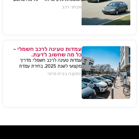
לדעת, מפרטים ועד השפעות על השוק
מבחני רכב
עמדות טעינה לרכב חשמלי –
כל מה שחשוב לדעת.
עמדות טעינה לרכב חשמלי: מדריך
מקצועי לשנת 2025. בחירת עמדת
טעינה, התקנה בבית או בבניין, שיקולים,
התקנה בבית פרטי
טיפים, ומענה על כל השאלות המרכזיות.