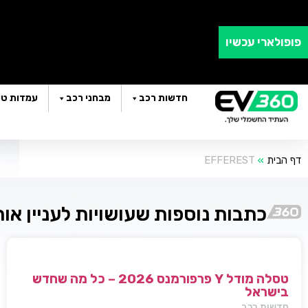
פופולארי עכשיו
חדשות רכב
מבחני רכב
עמדות טע
דף הבית
»
EFFEREST
כתבות נוספות שעושויות לעניין או
טסלה מודל Y פרפורמנס 2026 – כל מה שחדש
בישראל
חדשות רכב