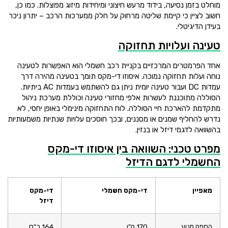
מוחלט בזמן נסיעה, בידוד מרעש חיצוני ומיחידות מיזוג מפוצלות. כמו כן,
חשוב לציין כי קיימת שליטה מרחוק על חלק ממערכות הרכב – יתרון ניכר
בעידן הדיגיטלי.
טעינה ועלויות תחזוקה
אחד הפרמטרים המרכזיים בקניית רכב חשמלי הוא האפשרות לטעינה
נוחה ועלות תחזוקה נמוכה. איסוזו די-מקס תומך בטעינה מהירה דרך
עמדות DC ועבור טעינה יומית ניתן גם להשתמש בעמדות AC ביתיות.
הסוללה מתוכננת לעשרות אלפי מחזורי טעינה וכוללת מערכת ניהול
מתקדמת להארכת חיי הסוללה. לוח התחזוקה מינימלי באופן יחסי, לא
נדרש להחליף שמנים או מסננים, ובכך חוסכים עלויות שנתיות משמעותיות
בהשוואה לדגמי דיזל או בנזין.
מפרט טכני: השוואה בין איסוזו די-מקס
החשמלי לדגם הדיזל
מאפיין
די-מקס חשמלי
די-מקס
דיזל
הספק מנוע
170 ק"ו
164 כ"ס