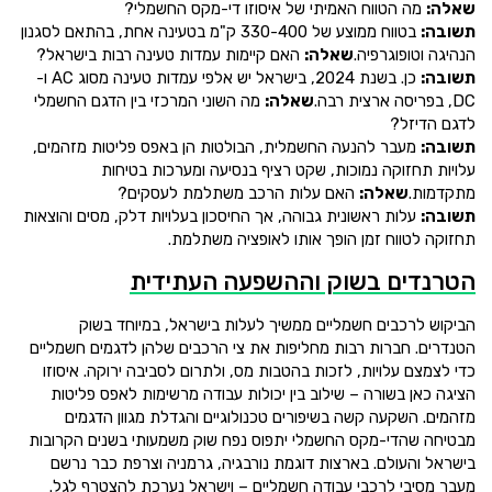
שאלה:
מה הטווח האמיתי של איסוזו די-מקס החשמלי?
תשובה:
בטווח ממוצע של 330-400 ק"מ בטעינה אחת, בהתאם לסגנון
הנהיגה וטופוגרפיה.
שאלה:
האם קיימות עמדות טעינה רבות בישראל?
תשובה:
כן. בשנת 2024, בישראל יש אלפי עמדות טעינה מסוג AC ו-
DC, בפריסה ארצית רבה.
שאלה:
מה השוני המרכזי בין הדגם החשמלי
לדגם הדיזל?
תשובה:
מעבר להנעה החשמלית, הבולטות הן באפס פליטות מזהמים,
עלויות תחזוקה נמוכות, שקט רציף בנסיעה ומערכות בטיחות
מתקדמות.
שאלה:
האם עלות הרכב משתלמת לעסקים?
תשובה:
עלות ראשונית גבוהה, אך החיסכון בעלויות דלק, מסים והוצאות
תחזוקה לטווח זמן הופך אותו לאופציה משתלמת.
הטרנדים בשוק וההשפעה העתידית
הביקוש לרכבים חשמליים ממשיך לעלות בישראל, במיוחד בשוק
הטנדרים. חברות רבות מחליפות את צי הרכבים שלהן לדגמים חשמליים
כדי לצמצם עלויות, לזכות בהטבות מס, ולתרום לסביבה ירוקה. איסוזו
הציגה כאן בשורה – שילוב בין יכולות עבודה מרשימות לאפס פליטות
מזהמים. השקעה קשה בשיפורים טכנולוגיים והגדלת מגוון הדגמים
מבטיחה שהדי-מקס החשמלי יתפוס נפח שוק משמעותי בשנים הקרובות
בישראל והעולם. בארצות דוגמת נורבגיה, גרמניה וצרפת כבר נרשם
מעבר מסיבי לרכבי עבודה חשמליים – וישראל נערכת להצטרף לגל.