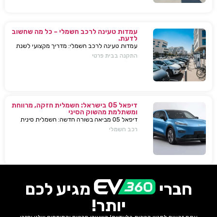
עמדות טעינה לרכב חשמלי – כל מה שחשוב
לדעת.
עמדות טעינה לרכב חשמלי: מדריך מקצועי לשנת
2025. בחירת עמדת טעינה, התקנה בבית או
התקנה בבית פרטי
בבניין, שיקולים, טיפים, ומענה על כל השאלות
המרכזיות.
דיפאל 05 בישראל: חשמלית חזקה, מרווחת
ומשתלמת מהשוק הסיני
דיפאל 05 מביאה בשורה חדשה: חשמלית סינית
חזקה, גדולה וזולה שמאיימת לערער את מתחרות
רכב חשמלי
יונדאי וטויוטה. גלה למה היא משנה את חוקי
המשחק.
חברי
מגיע לכם
יותר!