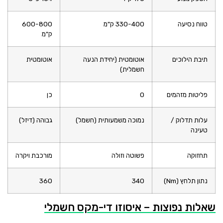
טווח נסיעה
330-400 ק"מ
600-800
ק"מ
תיבת הילוכים
אוטומטית (יחידת הנעה
אוטומטית
חשמלית)
פליטות מזהמים
0
כן
עלות תדלוק /
נמוכה משמעותית (חשמל)
גבוהה (דיזל)
טעינה
תחזוקה
פשוטה וזולה
מורכבת ויקרה
נתון תלחץ (Nm)
340
360
שאלות נפוצות – איסוזו די-מקס חשמלי