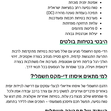
אמינות יפנית מוכחת
טווח נסיעה רחב במציאות ישראלית
תמיכה בעמדות טעינה מהירה (DC)
מערכות בטיחות חכמות ומעודכנות
עלויות תחזוקה מופחתות
0 פליטות מזהמים
יעילות אנרגטית גבוהה
היבטי בטיחות בולטים
הדי-מקס החשמלי מגיע עם שלל מערכות בטיחות מתקדמות לרבות
התרעת התנגשות קדמית, תיקון סטייה מנתיב בצורה אקטיבית, זיהוי
הולכי רגל ובלימת חירום אוטונומית. מערכות אלו משתלבות בצורה
דינאמית ויעילה, ובכך שומרות על הנוסעים בכל תנאי דרך.
למי מתאים איסוזו די-מקס חשמלי?
הדגם החשמלי של איסוזו אידיאלי לבעלי עסקים עם דרישה לניידות יומית
באזורים פרבריים ועירוניים, למשקי בית עם צורך ברכב עבודה אמין ולכל
מי שמחפש שילוב מנצח בין עלות, בטיחות ואחריות אקולוגית. מתן דגש על
טווח נסיעה, תפעול חכם וחיסכון משמעותי – הופכים אותו ללידר בתחומו.