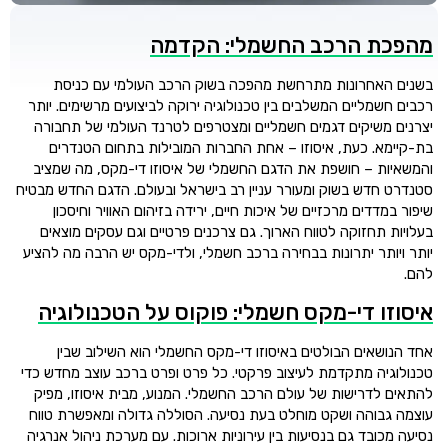
מהפכת הרכב החשמלי: הקדמה
בשנים האחרונות מתרחשת מהפכה בשוק הרכב העולמי עם כניסת
רכבים חשמליים המשלבים בין טכנולוגיה ירוקה לביצועים מרשימים. יותר
יצרנים משיקים דגמים חשמליים ומצטרפים לטרנד העולמי של תחבורה
בת-קיימא. כעת, איסוזו – אחת החברות המובילות בתחום הטנדרים
והמשאיות – חושפת את הדגם החשמלי של איסוזו די-מקס, מה שמציב
סטנדרט חדש בשוק ומעורר עניין רב בישראל ובעולם. הדגם החדש מבטיח
שיפור במדדים מרכזיים של איכות חיים, ירידה בזיהום האוויר וחיסכון
בעלויות תחזוקה לטווח הארוך. גם צרכנים פרטיים וגם עסקים מוצאים
יותר ויותר יתרונות בבחירה ברכב חשמלי, ולדי-מקס יש הרבה מה להציע
להם.
איסוזו די-מקס חשמלי: פוקוס על הטכנולוגיה
אחד הנושאים הבולטים באיסוזו די-מקס החשמלי הוא השילוב שבין
טכנולוגיה מתקדמת לעיצוב פרקטי. כל פרט ופרט ברכב עוצב מחדש כדי
להתאים לדרישות של עולם הרכב החשמלי. המנוע, מבית איסוזו, מפיק
עוצמה גבוהה ושקט מוחלט בעת נסיעה. הסוללה גדולה ומאפשרת טווח
נסיעה מכובד גם בנסיעות בין עירוניות ארוכות. עם מערכת ניהול אנרגיה