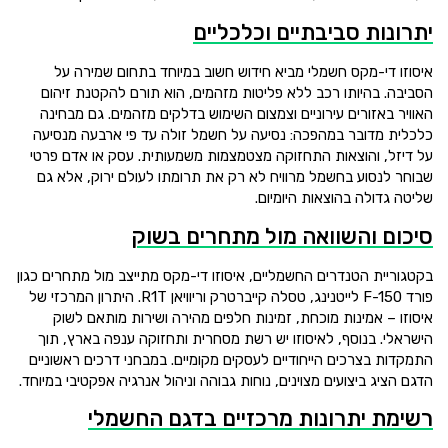
יתרונות סביבתיים וכלכליים
איסוזו די-מקס חשמלי מביא חידוש חשוב במיוחד בתחום שמירה על
הסביבה. בהיותו רכב ללא פליטות מזהמים, הוא תורם להקטנת זיהום
האוויר באזורים עירוניים וצמצום השימוש בדלקים מזהמים. גם מבחינה
כלכלית מדובר במהפכה: נסיעה על חשמל זולה עד פי ארבעה מנסיעה
על דיזל, והוצאות התחזוקה מצטמצמות משמעותית. עסק או אדם פרטי
שבוחר לנסוע בחשמל מרוויח לא רק את תרומתו לעולם ירוק, אלא גם
שליטה גדולה בהוצאות היומיום.
סיכום והשוואה מול מתחרים בשוק
בקטגוריית הטנדרים החשמליים, איסוזו די-מקס מתייצב מול מתחרים כגון
פורד F-150 לייטנינג, טסלה קייברטרק וריוויאן R1T. היתרון המרכזי של
איסוזו – אמינות מוכחת, זמינות חלפים מהירה ושירות מותאם לשוק
הישראלי. בנוסף, לאיסוזו יש רשת מסחרית ותחזוקה ענפה בארץ, תוך
התמקדות בצרכים הייחודיים לעסקים מקומיים. במבחני דרכים ראשוניים
הדגם הציג ביצועים מצוינים, נוחות גבוהה וניהול אנרגיה אפקטיבי במיוחד.
רשימת יתרונות מרכזיים בדגם החשמלי