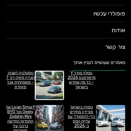
פופולרי עכשיו
אודות
צור קשר
מאמרים שעושיים לעניין אותך
טסלה מודל Y
נוסטלגיה לשבת:
פרפורמנס 2026
הונדה סיוויק דור 7
– כל מה שחדש
– משפחתית אבל
בישראל
מיוחדת
טסלה בישראל
Livan Smurf של
מורידה מחירים
Geely מול BYD
כדי להתמודד עם
Dolphin Mini:
עליית המס
התחרות החדשה
ב-2026
ברכבי עיר
חשמליים