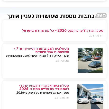
כתבות נוספות שעושויות לעניין אותך
טסלה מודל Y פרפורמנס 2026 – כל מה שחדש בישראל
חדשות רכב
נוסטלגיה לשבת: הונדה סיוויק דור 7 –
משפחתית אבל מיוחדת
הונדה סיוויק דור 7 הביאה שינוי לעולם המשפחתיות
בישראל — כל מה שחשוב לדעת, מפרטים ועד
מבחני רכב
השפעות על השוק
טסלה בישראל מורידה מחירים כדי
להתמודד עם עליית המס ב-2026
טסלה ישראל מסתערת על השוק ב-2026
ומבצעת הפחתות מחירים של עשרות אלפי שקלים
חדשות רכב
למודל 3 ו-Y – כדי להתמודד עם עליית המס
החדשה ולהשאיר יתרון תחרותי מובהק.