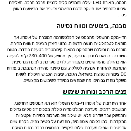
חכמה, תאורת LED יעילה וחומרים קלים לבניית מרכב הרכב, הצליחה
איסוזו להפחית את משקל הדגם החשמלי ולשפר את הביצועים באופן
ניכר.
מבנה, ביצועים וטווח נסיעה
הדי-מקס החשמלי מתבסס על הפלטפורמה המוכרת של איסוזו, אך
מותאם לטכנולוגיית הנעה חדשנית. נתוני היצרן מציגים תאוצה מהירה,
מומנט גבוה וסוללה שמספיקה למאות קילומטרים בטעינה בודדת. הטווח
משתנה בהתאם לסגנון הנסיעה, אך ממוצע של 330-400 ק"מ לטעינה
הוא בהחלט מהמרשימים בקטגוריה. לדגם מערכת בלמים רגנרטיבית
התורמת להחזרת אנרגיה לסוללה, וגם טעינה מהירה הנתמכת בעמדות
DC ציבוריות נפוצות בישראל. הגובה, יציבות הכביש והיכולת לשאת
משקל נותרו גבוהים, מה שמתאים במיוחד לשימושים מקצועיים.
פנים הרכב ונוחות שימוש
אחד היתרונות של איסוזו די-מקס חשמלי הוא תא הנוסעים החדשני.
המושבים רחבים, מערכת המולטימדיה כוללת מסכים דיגיטליים גדולים
והממשק עבר שדרוג מלא. יש שילוב של מערכות בטיחות אקטיביות
מתקדמות, כמו בלימה אוטונומית, התרעה על סטיית נתיב, בקרת שיוט
אדפטיבית ואפילו מערכת צילום היקפית. הנוסעים ברכב נהנים משקט