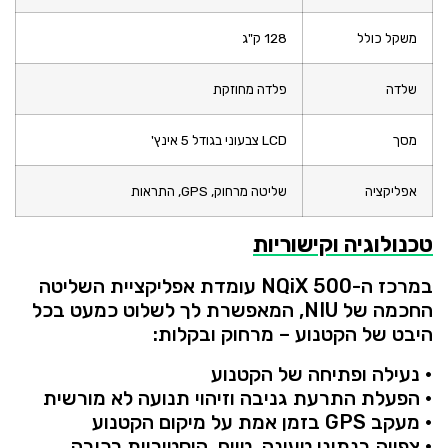
משקל
כולל
128
ק"ג
שלדה
פלדה
מחוזקת
מסך
LCD
צבעוני
בגודל
5
אינץ'
אפליקציה
שליטה
מרחוק,
GPS,
התראות
טכנולוגיה
וקישוריות
במרכז
ה-
500
NQiX
עומדת
אפליקציית
השליטה
החכמה
של
NIU,
המאפשרת
לך
לשלוט
כמעט
בכל
היבט
של
הקטנוע –
מרחוק
ובקלות:
•
נעילה
ופתיחה
של
הקטנוע
•
הפעלת
התרעת
גניבה
וזיהוי
תנועה
לא
מורשית
•
מעקב
GPS
בזמן
אמת
על
מיקום
הקטנוע
•
צפייה
בנתוני
טעינה,
טווח,
היסטוריית
רכיבה