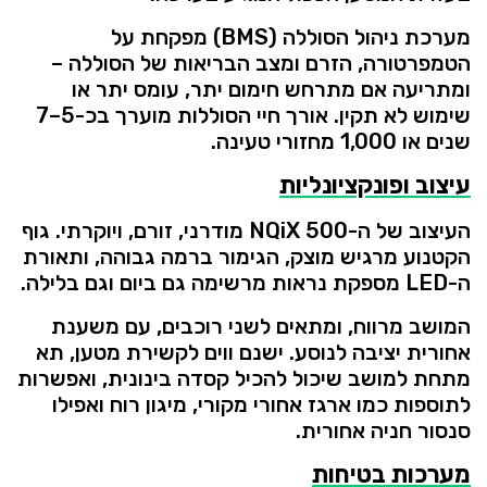
מערכת
ניהול
הסוללה (
BMS)
מפקחת
על
הטמפרטורה,
הזרם
ומצב
הבריאות
של
הסוללה –
ומתריעה
אם
מתרחש
חימום
יתר,
עומס
יתר
או
שימוש
לא
תקין.
אורך
חיי
הסוללות
מוערך
בכ-
5–
7
שנים
או
1,000
מחזורי
טעינה.
עיצוב
ופונקציונליות
העיצוב
של
ה-
500
NQiX
מודרני,
זורם,
ויוקרתי.
גוף
הקטנוע
מרגיש
מוצק,
הגימור
ברמה
גבוהה,
ותאורת
ה-
LED
מספקת
נראות
מרשימה
גם
ביום
וגם
בלילה.
המושב
מרווח,
ומתאים
לשני
רוכבים,
עם
משענת
אחורית
יציבה
לנוסע.
ישנם
ווים
לקשירת
מטען,
תא
מתחת
למושב
שיכול
להכיל
קסדה
בינונית,
ואפשרות
לתוספות
כמו
ארגז
אחורי
מקורי,
מיגון
רוח
ואפילו
סנסור
חניה
אחורית.
מערכות
בטיחות