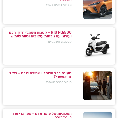
מבחני דרכים בארץ
NIU FQi500 – קטנוע חשמלי חזק, חכם
ועירוני עם נוכחות עיצובית וטווח שימושי
קטנועים חשמליים
טעינת רכב חשמלי ושמירת שבת – כיצד
זה אפשרי?
חיבור לרכב חשמלי
המכוניות של עומר אדם – מפרארי ועד
ריינג' רובר