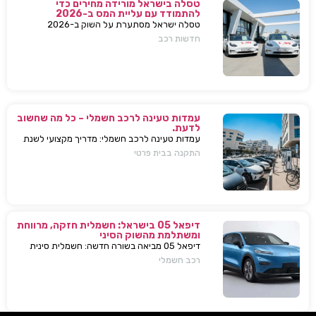
טסלה בישראל מורידה מחירים כדי
להתמודד עם עליית המס ב-2026
טסלה ישראל מסתערת על השוק ב-2026
ומבצעת הפחתות מחירים של עשרות אלפי שקלים
חדשות רכב
למודל 3 ו-Y – כדי להתמודד עם עליית המס
החדשה ולהשאיר יתרון תחרותי מובהק.
עמדות טעינה לרכב חשמלי – כל מה שחשוב
לדעת.
עמדות טעינה לרכב חשמלי: מדריך מקצועי לשנת
2025. בחירת עמדת טעינה, התקנה בבית או
התקנה בבית פרטי
בבניין, שיקולים, טיפים, ומענה על כל השאלות
המרכזיות.
דיפאל 05 בישראל: חשמלית חזקה, מרווחת
ומשתלמת מהשוק הסיני
דיפאל 05 מביאה בשורה חדשה: חשמלית סינית
חזקה, גדולה וזולה שמאיימת לערער את מתחרות
רכב חשמלי
יונדאי וטויוטה. גלה למה היא משנה את חוקי
המשחק.