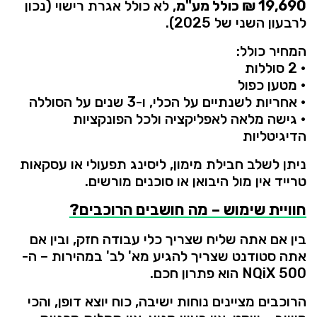
19,690 ₪
כולל
מע"מ
,
לא
כולל
אגרת
רישוי (
נכון
לרבעון
השני
של
2025).
המחיר
כולל:
•
2
סוללות
•
מטען
כפול
•
אחריות
לשנתיים
על
הכלי,
ו-
3
שנים
על
הסוללה
•
גישה
מלאה
לאפליקציה
ולכל
הפונקציות
הדיגיטליות
ניתן
לשלב
חבילת
מימון,
ליסינג
תפעולי
או
עסקאות
טרייד
אין
מול
היבואן
או
סוכנים
מורשים.
חוויית
שימוש –
מה
חושבים
הרוכבים?
בין
אם
אתה
שליח
שצריך
כלי
עבודה
חזק,
ובין
אם
אתה
סטודנט
שצריך
להגיע
מא'
לב'
במהירות –
ה-
500
NQiX
הוא
פתרון
חכם.
הרוכבים
מציינים
נוחות
ישיבה,
כוח
יוצא
דופן,
והכי