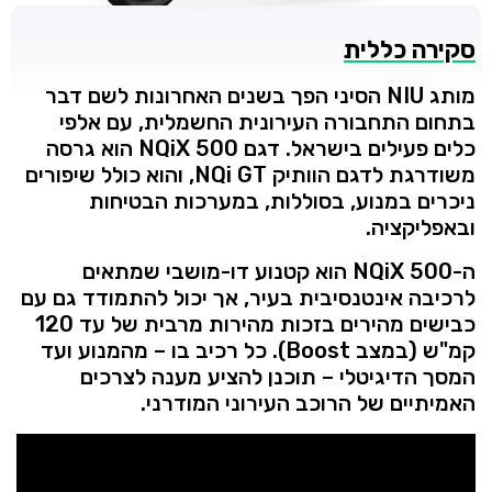
סקירה
כללית
מותג
NIU
הסיני
הפך
בשנים
האחרונות
לשם
דבר
בתחום
התחבורה
העירונית
החשמלית,
עם
אלפי
כלים
פעילים
בישראל.
דגם
500
NQiX
הוא
גרסה
משודרגת
לדגם
הוותיק
GT,
NQi
והוא
כולל
שיפורים
ניכרים
במנוע,
בסוללות,
במערכות
הבטיחות
ובאפליקציה.
ה-
500
NQiX
הוא
קטנוע
דו-
מושבי
שמתאים
לרכיבה
אינטנסיבית
בעיר,
אך
יכול
להתמודד
גם
עם
כבישים
מהירים
בזכות
מהירות
מרבית
של
עד
120
קמ"ש (
במצב
Boost).
כל
רכיב
בו –
מהמנוע
ועד
המסך
הדיגיטלי –
תוכנן
להציע
מענה
לצרכים
האמיתיים
של
הרוכב
העירוני
המודרני.