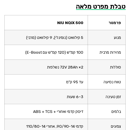
טבלת
מפרט
מלאה
פרמטר
NIU NQiX 500
מנוע
5
קילוואט (
נומינלי),
9
קילוואט (
מרבי)
מהירות
מרבית
100
קמ"ש (
120
קמ"ש
עם
Boost)
E-
סוללות
2×
28Ah
72V
נשלפות
טווח
נסיעה
עד
95
ק"מ
זמן
טעינה
3–
6
שעות
בלמים
דיסק
קדמי
ואחורי +
TCS
ABS +
צמיגים
קדמי
14,
90-
90/
אחורי
14
80-
110/