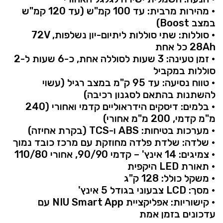
•
מהירות
מרבית:
עד
100
קמ"ש (
עד
120
קמ"ש
במצב
Boost)
•
סוללות:
שתי
סוללות
ליתיום-
יון
נשלפות,
72V
28Ah
כל
אחת
•
זמן
טעינה:
3
שעות
לסוללה
אחת,
כ-
6
שעות
ל-
2
סוללות
במקביל
•
טווח
נסיעה:
עד
95
ק"מ
במצב
רגיל (
עשוי
להשתנות
בהתאם
לסגנון
רכיבה)
•
בלמים:
דיסקים
הידראוליים
קדמי
ואחורי (
240
מ"מ
קדמי,
200
מ"מ
אחורי)
•
מערכות
בטיחות:
ABS
ו-
TCS (
בקרת
אחיזה)
•
שלדה:
שלדת
פלדה
מחוזקת
עם
מרכז
כובד
נמוך
•
צמיגים:
14
אינץ' –
קדמי
90,
90/
אחורי
80
110/
•
תאורת
LED
היקפית
•
משקל
כולל:
128
ק"ג
•
מסך:
LCD
צבעוני
בגודל
5
אינץ'
•
קישוריות:
אפליקציית
App
Smart
NIU
עם
עדכונים
בזמן
אמת