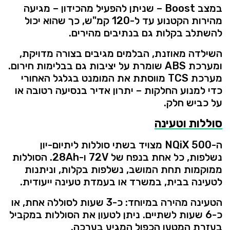
במצב
Boost –
שניתן
להפעיל
מהכידון –
מגיעה
מהירות
הקטנוע
עד
ל-
120
קמ"ש,
כך
שהוא
יכול
להשתלב
בקלות
גם
בנתיבים
מהירים.
השילדה
מאוזנת,
הבלמים
מגיבים
בצורה
מדויקת,
ומערכת
ABS
שומרת
על
יציבות
גם
בבלימות
חירום.
מערכת
TCS
מווסתת
את
המומנט
בגלגל
האחורי
כדי
למנוע
החלקות –
יתרון
אדיר
בנסיעה
רטובה
או
על
כביש
חלק.
סוללות
וטעינה
ה-
500
NQiX
מצויד
בשתי
סוללות
ליתיום-
יון
נשלפות,
כל
אחת
בנפח
של
72V
ו-
28Ah.
הסוללות
ממוקמות
תחת
המושב,
נשלפות
בקלות,
וניתנות
לטעינה
בבית,
במשרד
או
בעמדת
טעינה
ייעודית.
הטעינה
מהירה
במיוחד:
כ-
3
שעות
לסוללה
אחת,
או
כ-
6
שעות
לשתיים.
ניתן
לטעון
את
הסוללות
במקביל
בעזרת
המטען
הכפול
המגיע
בערכה.