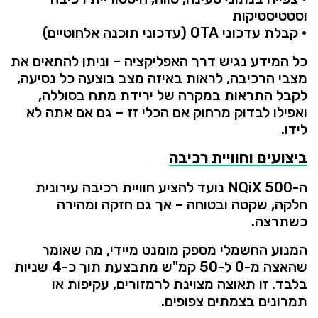
וסטטיסטיקות
•
קבלת
עדכוני
OTA (
עדכוני
תוכנה
אלחוטיים)
כל
המידע
נגיש
דרך
האפליקציה –
וניתן
להתאים
את
מצבי
הרכיבה,
לראות
באיזה
מצב
בוצעה
כל
נסיעה,
לקבל
התראות
במקרה
של
ירידת
מתח
בסוללה,
ואפילו
לבדוק
מרחוק
אם
הכלי
זז –
גם
אם
אתה
לא
לידו.
ביצועים
וחוויית
רכיבה
ה-
500
NQiX
נועד
להציע
חוויית
רכיבה
עירונית
חלקה,
שקטה
ובטוחה –
אך
גם
חזקה
ומהירה
כשתרצה.
המנוע
החשמלי
מספק
מומנט
מיידי,
מה
שאומר
שהאצה
מ-
0
ל-
50
קמ"ש
מתבצעת
תוך
כ-
4
שניות
בלבד.
זו
תאוצה
מצוינת
לרמזורים,
עקיפות
או
תמרונים
בצמתים
צפופים.