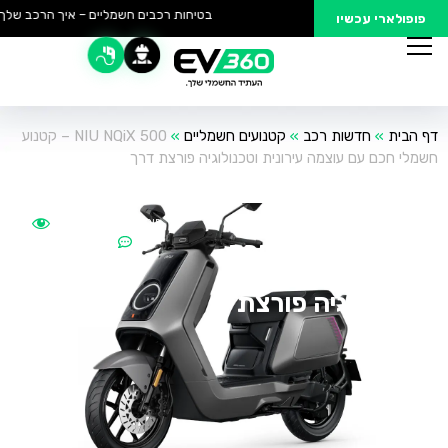
בטיחות רכבים חשמליים – איך הרכב שלך נ
פופולארי עכשיו
דף הבית
»
חדשות רכב
»
קטנועים חשמליים
»
NIU NQiX 500 – קטנוע
חשמלי חכם עם עוצמה עירונית וטכנולוגיה פורצת דרך
NIU NQiX 500 –
פורסם:
05/07/2025
13:09
אין תגובות
קטנוע חשמלי חכם
280
עם עוצמה עירונית
וטכנולוגיה פורצת
דרך