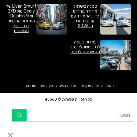
טסלה בישראל
Livan Smurf של
מורידה מחירים
Geely מול BYD
כדי להתמודד עם
Dolphin Mini:
עליית המס
התחרות החדשה
ב-2026
ברכבי עיר
חשמליים
עמדות טעינה
לרכב חשמלי – כל
מה שחשוב לדעת.
תקנון
מדיניות פרטיות
הצהרת נגישות
מפת אתר
צור קשר
כל הזכויות שמורות © ev360