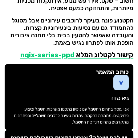
חשוב –
שקט.
אין
רעש
מנוע,
אין
תקלות
מכניות
מיותרות,
והתחזוקה
כמעט
אפסית.
הקטנוע
פונה
בעיקר
לרוכבים
עירוניים
אבל
מסוגל
להתמודד
גם
עם
נסיעות
בינעירוניות
קצרות.
והעובדה
שאפשר
להטעין
בבית
בלי
תחנה
ציבורית
הופכת
אותו
לפתרון
נגיש
באמת.
קישור לקטלוג המלא
nqix-series-ppd
כותב המאמר
גיא מזוז
אני עוסק בתחום החשמל עם ניסיון בתכנון מערכות חשמל וביצוע
פרויקטים. מתמחה בהקמת עמדות טעינה לרכבים חשמליים ובפתרונות
מתקדמים בתחום הנדסת החשמל.
יש לכם שאלה? אנחנו זמינים בשבילכם בוואצפ