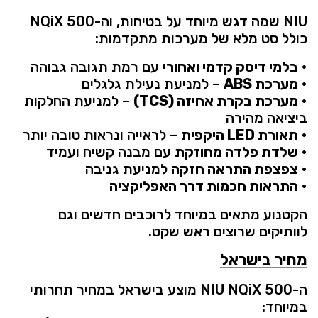
NIU
שמה
דגש
מיוחד
על
בטיחות,
וה-
500
NQiX
כולל
סט
מלא
של
מערכות
מתקדמות:
•
בלמי
דיסק
קדמי
ואחורי
עם
רמת
תגובה
גבוהה
•
מערכת
ABS
–
למניעת
נעילת
גלגלים
•
מערכת
בקרת
אחיזה (
TCS)
–
למניעת
החלקות
ביציאה
מהירה
•
תאורת
LED
היקפית
–
לראייה
ונראות
טובה
יותר
•
שלדת
פלדה
מחוזקת
עם
מבנה
קשיח
ועמיד
•
צפצפת
התראה
חזקה
למניעת
גניבה
•
התראות
חכמות
דרך
האפליקציה
הקטנוע
מתאים
במיוחד
לרוכבים
חדשים
וגם
לוותיקים
שרוצים
ראש
שקט.
מחיר
בישראל
ה-
500
NQiX
NIU
מוצע
בישראל
במחיר
תחרותי
במיוחד: