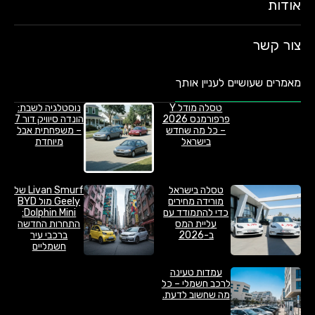
אודות
צור קשר
מאמרים שעושיים לעניין אותך
טסלה מודל Y
נוסטלגיה לשבת:
פרפורמנס 2026
הונדה סיוויק דור 7
– כל מה שחדש
– משפחתית אבל
בישראל
מיוחדת
טסלה בישראל
Livan Smurf של
מורידה מחירים
Geely מול BYD
כדי להתמודד עם
Dolphin Mini:
עליית המס
התחרות החדשה
ב-2026
ברכבי עיר
חשמליים
עמדות טעינה
לרכב חשמלי – כל
מה שחשוב לדעת.