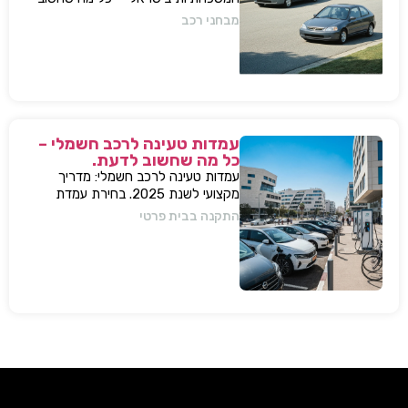
לדעת, מפרטים ועד השפעות על השוק
מבחני רכב
עמדות טעינה לרכב חשמלי –
כל מה שחשוב לדעת.
עמדות טעינה לרכב חשמלי: מדריך
מקצועי לשנת 2025. בחירת עמדת
טעינה, התקנה בבית או בבניין, שיקולים,
התקנה בבית פרטי
טיפים, ומענה על כל השאלות המרכזיות.