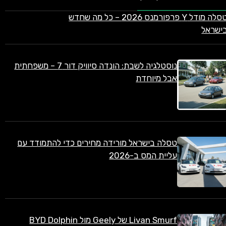
טסלה מודל Y פרפורמנס 2026 – כל מה שחדש
ישראל
נוסטלגיה לשבת: הונדה סיוויק דור 7 – משפחתית
אבל מיוחדת
טסלה בישראל מורידה מחירים כדי להתמודד עם
עליית המס ב-2026
Livan Smurf של Geely מול BYD Dolphin