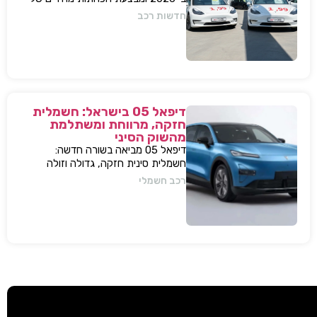
עשרות אלפי שקלים למודל 3 ו-Y – כדי
חדשות רכב
להתמודד עם עליית המס החדשה
ולהשאיר יתרון תחרותי מובהק.
דיפאל 05 בישראל: חשמלית
חזקה, מרווחת ומשתלמת
מהשוק הסיני
דיפאל 05 מביאה בשורה חדשה:
חשמלית סינית חזקה, גדולה וזולה
שמאיימת לערער את מתחרות יונדאי
רכב חשמלי
וטויוטה. גלה למה היא משנה את חוקי
המשחק.