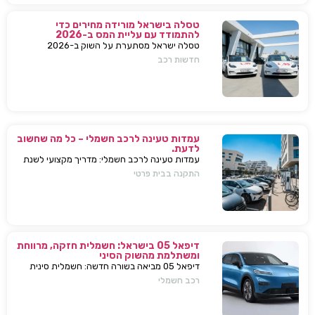
טסלה בישראל מורידה מחירים כדי
להתמודד עם עליית המס ב-2026
טסלה ישראל מסתערת על השוק ב-2026
ומבצעת הפחתות מחירים של עשרות אלפי שקלים
חדשות רכב
למודל 3 ו-Y – כדי להתמודד עם עליית המס
החדשה ולהשאיר יתרון תחרותי מובהק.
עמדות טעינה לרכב חשמלי – כל מה שחשוב
לדעת.
עמדות טעינה לרכב חשמלי: מדריך מקצועי לשנת
2025. בחירת עמדת טעינה, התקנה בבית או
התקנה בבית פרטי
בבניין, שיקולים, טיפים, ומענה על כל השאלות
המרכזיות.
דיפאל 05 בישראל: חשמלית חזקה, מרווחת
ומשתלמת מהשוק הסיני
דיפאל 05 מביאה בשורה חדשה: חשמלית סינית
חזקה, גדולה וזולה שמאיימת לערער את מתחרות
רכב חשמלי
יונדאי וטויוטה. גלה למה היא משנה את חוקי
המשחק.