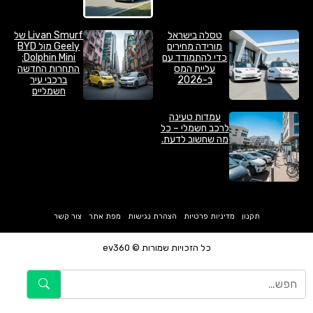
טסלה בישראל
Livan Smurf של
מורידה מחירים
Geely מול BYD
כדי להתמודד עם
Dolphin Mini:
עליית המס
התחרות החדשה
ב-2026
ברכבי עיר
חשמליים
עמדות טעינה
לרכב חשמלי – כל
מה שחשוב לדעת.
תקנון
מדיניות פרטיות
הצהרת נגישות
מפת אתר
צור קשר
כל הזכויות שמורות © ev360