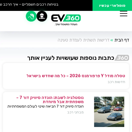
בטיחות רכבים חשמליים – איך הרכב של
פופולארי עכשיו
דף הבית
»
דרישות תשתית לעמדת טעינה
כתבות נוספות שעושויות לעניין אותך
טסלה מודל Y פרפורמנס 2026 – כל מה שחדש בישראל
חדשות רכב
נוסטלגיה לשבת: הונדה סיוויק דור 7 –
משפחתית אבל מיוחדת
הונדה סיוויק דור 7 הביאה שינוי לעולם המשפחתיות
בישראל — כל מה שחשוב לדעת, מפרטים ועד
מבחני רכב
השפעות על השוק