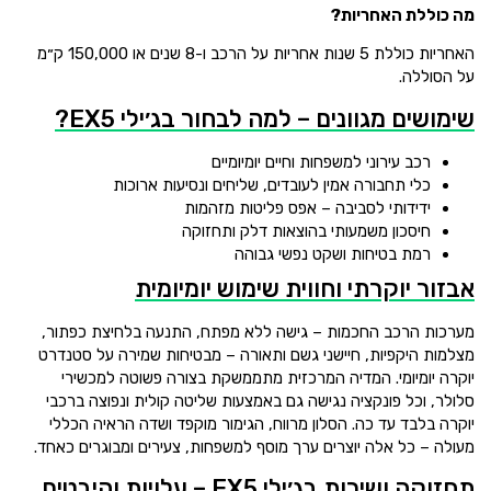
מה כוללת האחריות?
האחריות כוללת 5 שנות אחריות על הרכב ו-8 שנים או 150,000 ק״מ
על הסוללה.
שימושים מגוונים – למה לבחור בג׳ילי EX5?
רכב עירוני למשפחות וחיים יומיומיים
כלי תחבורה אמין לעובדים, שליחים ונסיעות ארוכות
ידידותי לסביבה – אפס פליטות מזהמות
חיסכון משמעותי בהוצאות דלק ותחזוקה
רמת בטיחות ושקט נפשי גבוהה
אבזור יוקרתי וחווית שימוש יומיומית
מערכות הרכב החכמות – גישה ללא מפתח, התנעה בלחיצת כפתור,
מצלמות היקפיות, חיישני גשם ותאורה – מבטיחות שמירה על סטנדרט
יוקרה יומיומי. המדיה המרכזית מתממשקת בצורה פשוטה למכשירי
סלולר, וכל פונקציה נגישה גם באמצעות שליטה קולית ונפוצה ברכבי
יוקרה בלבד עד כה. הסלון מרווח, הגימור מוקפד ושדה הראיה הכללי
מעולה – כל אלה יוצרים ערך מוסף למשפחות, צעירים ומבוגרים כאחד.
תחזוקה ושירות בג׳ילי EX5 – עלויות והיבטים