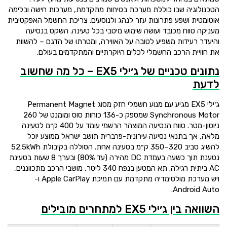
הטכנולוגיה שבו כוללת מערכת בטיחות מתקדמת, מערכות חישה ובלימה
אוטומטית ושפע פתרונות עזר לנהג ולנוסעים. צריכת החשמל האפקטיבית
מעניקה טווח מכובד ועושה שימוש מיטבי בכל טעינה. השקט בנסיעה
והיעדר רעידות משפיע לטובה על האווירה, ומטרתו של הדגם – להשוות
את חוויית הרכב החשמלי לכלים היוקרתיים והמתקדמים בעולם.
נתונים טכניים של ג׳ילי EX5 – כל מה שחשוב
לדעת
ג׳ילי EX5 מגיע עם מנוע חשמלי חזק מסוג Permanent Magnet
Synchronous Motor שמספק כ-136 כוחות סוס ומומנט של 260
ניוטון-מטר. טווח הנסיעה המוצהר הרשמי עומד על 400 ק״מ לטעינה
מלאה, אך בתנאי נסיעה עירונית-פרברית תושב ישראל ממוצע יוכל
להשיג סביב 320–350 ק״מ בטעינה אחת. הסוללה בקיבולת 52.5kWh
נטענת תוך כשעה בעמדת DC מהירה (עד 80%) ובערך 8 שעות בטעינת
AC ביתית רגילה. תא המטען בנפח 340 ליטר, מושבי הרכב מתכווננים,
ויש מערכת מולטימדיה מתקדמת עם תמיכת Apple CarPlay ו-
Android Auto.
השוואה בין ג׳ילי EX5 למתחרים מובילים