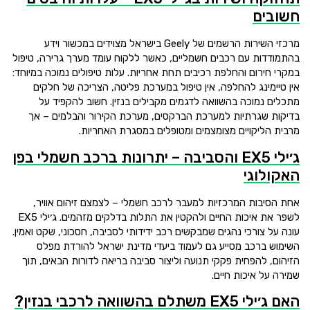
חשובים
מרכזי השירות הרשמים של Geely בישראל מצוידים במכשור וידע
בהתמודדות עם רכבים חשמליים, כאשר ללקוח עומד מערך גרירה, טיפול
במקרי חירום והחלפת רכיבים תחת אחריות. עלות טיפולים נמוכה במיוחד:
אין טיימינג להחלפה, אין טיפול במערכת פליטה, הצריכה של חלקים
מתכלים נמוכה בהשוואה לדגמים מקבילים בנזין. חשוב להקפיד על
בדיקות שגרתיות למערכת הברקסים, מערכת הקירור והבלמים – אך
מרבית הליקויים מצומצמים ומטופלים במסגרת האחריות.
ג׳ילי EX5 והסביבה – יתרונות ברכב חשמלי בפן
האקולוגי
אחת הסיבות המרכזיות למעבר לרכב חשמלי – לצמצם זיהום אוויר,
לשפר את איכות החיים ולהקטין את התלות בדלקים מזהמים. ג׳ילי EX5
עונה על צורכי נהגים שמבקשים רכב ידידותי לסביבה, חסכוני, שקט ואמין.
השימוש ברכב מסייע גם לעמוד ביעדי מדינת ישראל להורדת מפלס
הזיהום, להפחית פקקי תנועה וליצור סביבה בריאה לדורות הבאים, תוך
שמירה על איכות חיים.
האם ג׳ילי EX5 משתלם בהשוואה לרכבי בנזין?