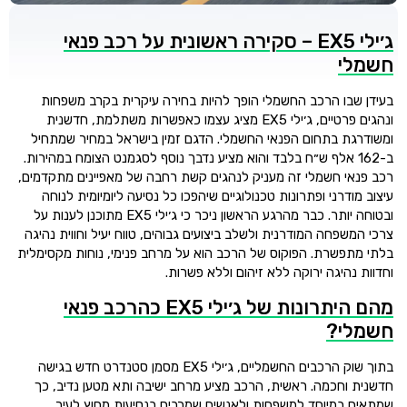
ג׳ילי EX5 – סקירה ראשונית על רכב פנאי
חשמלי
בעידן שבו הרכב החשמלי הופך להיות בחירה עיקרית בקרב משפחות
ונהגים פרטיים, ג׳ילי EX5 מציג עצמו כאפשרות משתלמת, חדשנית
ומשודרגת בתחום הפנאי החשמלי. הדגם זמין בישראל במחיר שמתחיל
ב-162 אלף ש״ח בלבד והוא מציע נדבך נוסף לסגמנט הצומח במהירות.
רכב פנאי חשמלי זה מעניק לנהגים קשת רחבה של מאפיינים מתקדמים,
עיצוב מודרני ופתרונות טכנולוגיים שיהפכו כל נסיעה ליומיומית לנוחה
ובטוחה יותר. כבר מהרגע הראשון ניכר כי ג׳ילי EX5 מתוכנן לענות על
צרכי המשפחה המודרנית ולשלב ביצועים גבוהים, טווח יעיל וחווית נהיגה
בלתי מתפשרת. הפוקוס של הרכב הוא על מרחב פנימי, נוחות מקסימלית
וחדוות נהיגה ירוקה ללא זיהום וללא פשרות.
מהם היתרונות של ג׳ילי EX5 כהרכב פנאי
חשמלי?
בתוך שוק הרכבים החשמליים, ג׳ילי EX5 מסמן סטנדרט חדש בגישה
חדשנית וחכמה. ראשית, הרכב מציע מרחב ישיבה ותא מטען נדיב, כך
שמתאים במיוחד למשפחות ולאנשים שמרבים בנסיעות מחוץ לעיר.