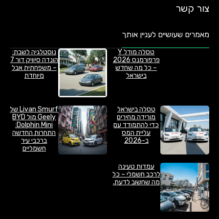
צור קשר
מאמרים שעושיים לעניין אותך
טסלה מודל Y
נוסטלגיה לשבת:
פרפורמנס 2026
הונדה סיוויק דור 7
– כל מה שחדש
– משפחתית אבל
בישראל
מיוחדת
טסלה בישראל
Livan Smurf של
מורידה מחירים
Geely מול BYD
כדי להתמודד עם
Dolphin Mini:
עליית המס
התחרות החדשה
ב-2026
ברכבי עיר
חשמליים
עמדות טעינה
לרכב חשמלי – כל
מה שחשוב לדעת.