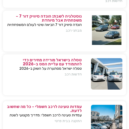
חדשות רכב
נוסטלגיה לשבת: הונדה סיוויק דור 7 –
משפחתית אבל מיוחדת
הונדה סיוויק דור 7 הביאה שינוי לעולם המשפחתיות
בישראל — כל מה שחשוב לדעת, מפרטים ועד
מבחני רכב
השפעות על השוק
טסלה בישראל מורידה מחירים כדי
להתמודד עם עליית המס ב-2026
טסלה ישראל מסתערת על השוק ב-2026
ומבצעת הפחתות מחירים של עשרות אלפי שקלים
חדשות רכב
למודל 3 ו-Y – כדי להתמודד עם עליית המס
החדשה ולהשאיר יתרון תחרותי מובהק.
עמדות טעינה לרכב חשמלי – כל מה שחשוב
לדעת.
עמדות טעינה לרכב חשמלי: מדריך מקצועי לשנת
2025. בחירת עמדת טעינה, התקנה בבית או
התקנה בבית פרטי
בבניין, שיקולים, טיפים, ומענה על כל השאלות
המרכזיות.