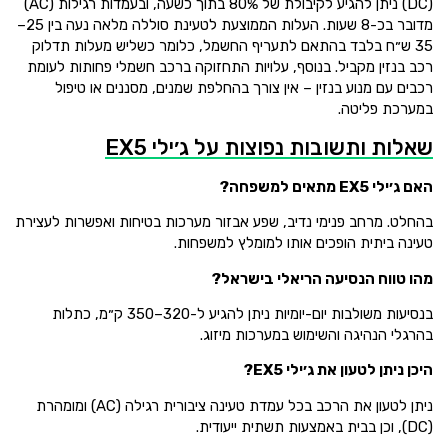
(DC) ניתן להגיע לקיבולת של 80% בתוך כשעה, ובעמדות רגילות (AC)
מדובר בכ-8 שעות. העלות הממוצעת לטעינת סוללה מלאה נעה בין 25–
35 ש״ח בלבד בהתאם לתעריף החשמל, כלומר כשליש מעלות תדלוק
רכב בנזין מקביל. בנוסף, עלויות התחזוקה ברכב חשמלי פחותות לעומת
רכבים עם מנוע בנזין – אין צורך בהחלפת שמנים, מסננים או טיפול
במערכת פליטה.
שאלות ותשובות נפוצות על ג׳ילי EX5
האם ג׳ילי EX5 מתאים למשפחה?
בהחלט. מרחב פנימי נדיב, שפע אבזור מערכות בטיחות ואפשרות לעצירת
טעינה ביתית הופכים אותו למומלץ למשפחות.
מהו טווח הנסיעה הריאלי בישראל?
בנסיעות משולבות יום-יומיות ניתן להגיע ל-320–350 ק״מ, כתלות
בהרגלי הנהיגה והשימוש במערכות מיזוג.
היכן ניתן לטעון את ג׳ילי EX5?
ניתן לטעון את הרכב בכל עמדת טעינה ציבורית רגילה (AC) ומומהרת
(DC), וכן בבית באמצעות תשתית ייעודית.