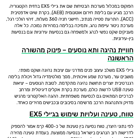
הפוקוס במכלול מערכות הבטיחות שם את ג׳ילי EX5 בחזית הקטגוריה.
הרכב מגיע עם בלימת חירום אוטונומית (AEB), בקרת שיוט אדפטיבית
(ACC), התרעת סטייה מנתיב, חיישני חניה 360 מעלות, זיהוי הולכי רגל,
מערכת ניטור עייפות נהג, ותמיכה בבלימה במהירות נמוכה. כל אלה
מעניקים שקט נפשי לנהג ולמשפחה גם בנסיעות עירוניות וגם בנסיעות
בין-עירוניות.
חוויית נהיגה ותא נוסעים – פינוק מהשורה
הראשונה
ג׳ילי EX5 משלב עיצוב פנים מודרני עם יציבות נהיגה ושקט מופתי.
מושבים עור, מערכת שמע איכותית, מסך מולטימדיה גדול ויכולת בלימה
רגנרטיבית יוצרים תחושת נהיגה מתקדמת. לטובת הנוסעים – יציאות
טעינה USB לרשות כולם, מערכת בקרת אקלים דיגיטלית ומרחב
לברכיים המתאים גם לנסיעות משפחתיות. ההגה האלקטרוני מרגיש
מדויק והתנהגות הרכב מרשימה בסיבובים ובכבישים מהירים כאחד.
טווח, טעינה ועלויות שימוש בג׳ילי EX5
לפי נתוני היצרן, טווח נסיעה בין טעינות של כ-400 ק״מ אמור להספיק
לדרישות רוב הנהגים בישראל בנסיעה ממוצעת. בעמדת טעינה מהירה