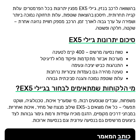
בהשוואה לרכב בנזין, ג׳ילי EX5 מפגין יתרונות בכל הפרמטרים: עלות
קנייה תחרותית, חיסכון בהוצאות שוטפות, עלות תחזוקה נמוכה ביותר
ושמירה על ערך גבוה לאורך זמן. הרכב מספק חוויית נהיגה אחרת –
שקטה, חלקה ופשוטה.
סיכום יתרונות ג׳ילי EX5
טווח נסיעה מרשים – 400 ק״מ לטעינה
מערכות אבזור מתקדמות ופיקוד מלא לדיגיטל
התנהגות כביש יציבה ונעימה
טעינה מהירה גם בעמדות ציבוריות נרחבות
עלות שוטפת נמוכה והגנה סביבתית גבוהה
מי הלקוחות שמתאימים לבחור בג׳ילי EX5?
משפחות, עובדים שנוסעים רבות, מי שמעריך איכות, טכנולוגיה, ושקט
תפעולי – כל אלו מוצאים ב-EX5 שילוב מנצח של מחיר, איכות ואחריות.
במבחני דרכים מקומיים, הדגם מוכיח עמידות ורמות גימור גבוהות לצד
ביצועים מרשימים גם בנסיעה עירונית וגם בנסיעות ארוכות.
כותב המאמר