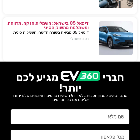
דיפאל 05 בישראל: חשמלית חזקה, מרווחת
ומשתלמת מהשוק הסיני
דיפאל 05 מביאה בשורה חדשה: חשמלית סינית
חזקה, גדולה וזולה שמאיימת לערער את מתחרות
רכב חשמלי
יונדאי וטויוטה. גלה למה היא משנה את חוקי
המשחק.
חברי
מגיע לכם
יותר!
אתם זכאים למגוון הטבות בלעדיות! השאירו פרטים והמומחים שלנו יחזרו
אליכם עם כל הפרטים.