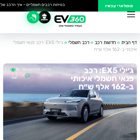
בטיחות רכבים חשמליים – איך הרכב שלך נ
פופולארי עכשיו
דף הבית
»
חדשות רכב
»
רכב חשמלי
»
ג׳ילי EX5: רכב פנאי חשמלי
איכותי ב-162 אלף ש״ח
ג׳ילי EX5: רכב
פורסם:
05/24/2025
18:30
1
פנאי חשמלי איכותי
164
ב-162 אלף ש״ח