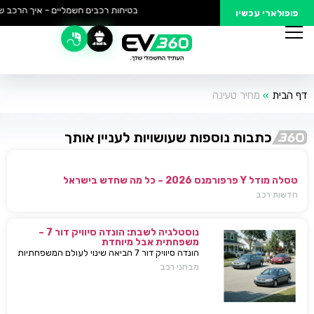
בטיחות רכבים חשמליים – איך הרכב של
פופולארי עכשיו
דף הבית
»
מחיר טעינה
כתבות נוספות שעושויות לעניין אותך
טסלה מודל Y פרפורמנס 2026 – כל מה שחדש בישראל
חדשות רכב
נוסטלגיה לשבת: הונדה סיוויק דור 7 –
משפחתית אבל מיוחדת
הונדה סיוויק דור 7 הביאה שינוי לעולם המשפחתיות
בישראל — כל מה שחשוב לדעת, מפרטים ועד
מבחני רכב
השפעות על השוק