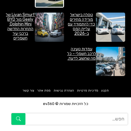
טסלה בישראל
Livan Smurf של
מורידה מחירים
Geely מול BYD
כדי להתמודד עם
Dolphin Mini:
עליית המס
התחרות החדשה
ב-2026
ברכבי עיר
חשמליים
עמדות טעינה
לרכב חשמלי – כל
מה שחשוב לדעת.
תקנון
מדיניות פרטיות
הצהרת נגישות
מפת אתר
צור קשר
כל הזכויות שמורות © ev360