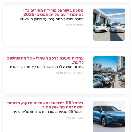
טסלה בישראל מורידה מחירים כדי
להתמודד עם עליית המס ב-2026
טסלה ישראל מסתערת על השוק ב-2026
ומבצעת הפחתות מחירים של עשרות אלפי שקלים
חדשות רכב
למודל 3 ו-Y – כדי להתמודד עם עליית המס
החדשה ולהשאיר יתרון תחרותי מובהק.
עמדות טעינה לרכב חשמלי – כל מה שחשוב
לדעת.
עמדות טעינה לרכב חשמלי: מדריך מקצועי לשנת
2025. בחירת עמדת טעינה, התקנה בבית או
התקנה בבית פרטי
בבניין, שיקולים, טיפים, ומענה על כל השאלות
המרכזיות.
דיפאל 05 בישראל: חשמלית חזקה, מרווחת
ומשתלמת מהשוק הסיני
דיפאל 05 מביאה בשורה חדשה: חשמלית סינית
חזקה, גדולה וזולה שמאיימת לערער את מתחרות
רכב חשמלי
יונדאי וטויוטה. גלה למה היא משנה את חוקי
המשחק.