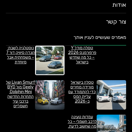
אודות
צור קשר
מאמרים שעושיים לעניין אותך
טסלה מודל Y
נוסטלגיה לשבת:
פרפורמנס 2026
הונדה סיוויק דור 7
– כל מה שחדש
– משפחתית אבל
בישראל
מיוחדת
טסלה בישראל
Livan Smurf של
מורידה מחירים
Geely מול BYD
כדי להתמודד עם
Dolphin Mini:
עליית המס
התחרות החדשה
ב-2026
ברכבי עיר
חשמליים
עמדות טעינה
לרכב חשמלי – כל
מה שחשוב לדעת.