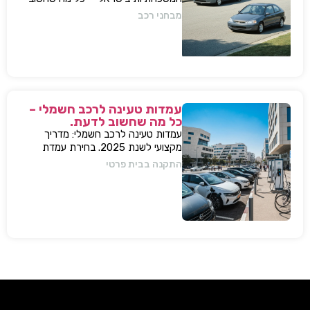
לדעת, מפרטים ועד השפעות על השוק
מבחני רכב
עמדות טעינה לרכב חשמלי –
כל מה שחשוב לדעת.
עמדות טעינה לרכב חשמלי: מדריך
מקצועי לשנת 2025. בחירת עמדת
טעינה, התקנה בבית או בבניין, שיקולים,
התקנה בבית פרטי
טיפים, ומענה על כל השאלות המרכזיות.