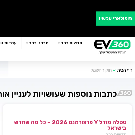
פופולארי עכשיו
חדשות רכב
מבחני רכב
עמדות טע
דף הבית
»
חוק החשמל
כתבות נוספות שעושויות לעניין או
טסלה מודל Y פרפורמנס 2026 – כל מה שחדש
בישראל
חדשות רכב