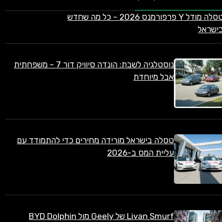
טסלה מודל Y פרפורמנס 2026 – כל מה שחדש
ישראל
נוסטלגיה לשבת: הונדה סיוויק דור 7 – משפחתית
אבל מיוחדת
טסלה בישראל מורידה מחירים כדי להתמודד עם
עליית המס ב-2026
Livan Smurf של Geely מול BYD Dolphin