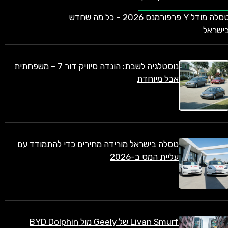
טסלה מודל Y פרפורמנס 2026 – כל מה שחדש
ישראל
נוסטלגיה לשבת: הונדה סיוויק דור 7 – משפחתית
אבל מיוחדת
טסלה בישראל מורידה מחירים כדי להתמודד עם
עליית המס ב-2026
Livan Smurf של Geely מול BYD Dolphin