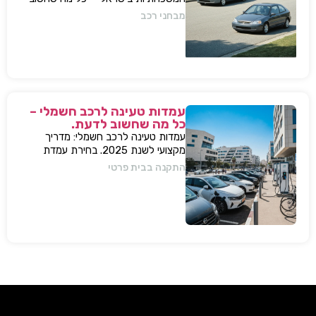
לדעת, מפרטים ועד השפעות על השוק
מבחני רכב
עמדות טעינה לרכב חשמלי –
כל מה שחשוב לדעת.
עמדות טעינה לרכב חשמלי: מדריך
מקצועי לשנת 2025. בחירת עמדת
טעינה, התקנה בבית או בבניין, שיקולים,
התקנה בבית פרטי
טיפים, ומענה על כל השאלות המרכזיות.