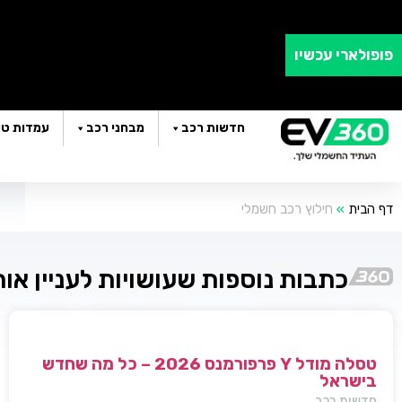
פופולארי עכשיו
חדשות רכב
מבחני רכב
עמדות טע
דף הבית
»
חילוץ רכב חשמלי
כתבות נוספות שעושויות לעניין או
טסלה מודל Y פרפורמנס 2026 – כל מה שחדש
בישראל
חדשות רכב