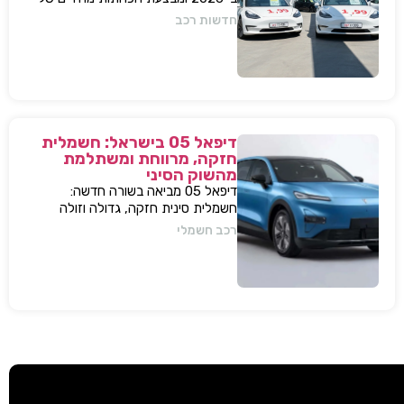
עשרות אלפי שקלים למודל 3 ו-Y – כדי
חדשות רכב
להתמודד עם עליית המס החדשה
ולהשאיר יתרון תחרותי מובהק.
דיפאל 05 בישראל: חשמלית
חזקה, מרווחת ומשתלמת
מהשוק הסיני
דיפאל 05 מביאה בשורה חדשה:
חשמלית סינית חזקה, גדולה וזולה
שמאיימת לערער את מתחרות יונדאי
רכב חשמלי
וטויוטה. גלה למה היא משנה את חוקי
המשחק.