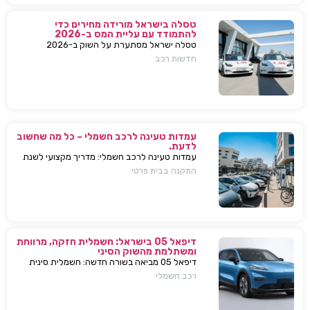
טסלה בישראל מורידה מחירים כדי
להתמודד עם עליית המס ב-2026
טסלה ישראל מסתערת על השוק ב-2026
ומבצעת הפחתות מחירים של עשרות אלפי שקלים
חדשות רכב
למודל 3 ו-Y – כדי להתמודד עם עליית המס
החדשה ולהשאיר יתרון תחרותי מובהק.
עמדות טעינה לרכב חשמלי – כל מה שחשוב
לדעת.
עמדות טעינה לרכב חשמלי: מדריך מקצועי לשנת
2025. בחירת עמדת טעינה, התקנה בבית או
התקנה בבית פרטי
בבניין, שיקולים, טיפים, ומענה על כל השאלות
המרכזיות.
דיפאל 05 בישראל: חשמלית חזקה, מרווחת
ומשתלמת מהשוק הסיני
דיפאל 05 מביאה בשורה חדשה: חשמלית סינית
חזקה, גדולה וזולה שמאיימת לערער את מתחרות
רכב חשמלי
יונדאי וטויוטה. גלה למה היא משנה את חוקי
המשחק.