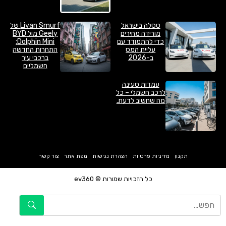
טסלה בישראל
Livan Smurf של
מורידה מחירים
Geely מול BYD
כדי להתמודד עם
Dolphin Mini:
עליית המס
התחרות החדשה
ב-2026
ברכבי עיר
חשמליים
עמדות טעינה
לרכב חשמלי – כל
מה שחשוב לדעת.
תקנון
מדיניות פרטיות
הצהרת נגישות
מפת אתר
צור קשר
כל הזכויות שמורות © ev360