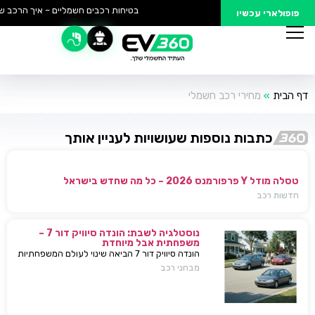
בטיחות רכבים חשמליים – איך הרכב של
פופולארי עכשיו
דף הבית
»
מחירי רכב חשמלי
כתבות נוספות שעושויות לעניין אותך
טסלה מודל Y פרפורמנס 2026 – כל מה שחדש בישראל
חדשות רכב
נוסטלגיה לשבת: הונדה סיוויק דור 7 –
משפחתית אבל מיוחדת
הונדה סיוויק דור 7 הביאה שינוי לעולם המשפחתיות
בישראל — כל מה שחשוב לדעת, מפרטים ועד
מבחני רכב
השפעות על השוק