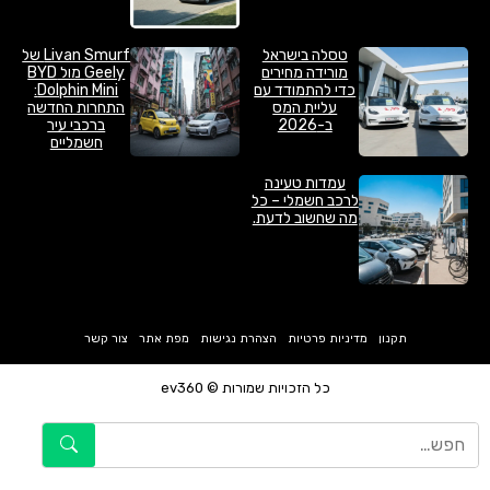
טסלה בישראל
Livan Smurf של
מורידה מחירים
Geely מול BYD
כדי להתמודד עם
Dolphin Mini:
עליית המס
התחרות החדשה
ב-2026
ברכבי עיר
חשמליים
עמדות טעינה
לרכב חשמלי – כל
מה שחשוב לדעת.
תקנון
מדיניות פרטיות
הצהרת נגישות
מפת אתר
צור קשר
כל הזכויות שמורות © ev360