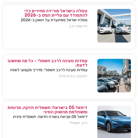
טסלה בישראל מורידה מחירים כדי
להתמודד עם עליית המס ב-2026
טסלה ישראל מסתערת על השוק ב-2026
ומבצעת הפחתות מחירים של עשרות אלפי שקלים
חדשות רכב
למודל 3 ו-Y – כדי להתמודד עם עליית המס
החדשה ולהשאיר יתרון תחרותי מובהק.
עמדות טעינה לרכב חשמלי – כל מה שחשוב
לדעת.
עמדות טעינה לרכב חשמלי: מדריך מקצועי לשנת
2025. בחירת עמדת טעינה, התקנה בבית או
התקנה בבית פרטי
בבניין, שיקולים, טיפים, ומענה על כל השאלות
המרכזיות.
דיפאל 05 בישראל: חשמלית חזקה, מרווחת
ומשתלמת מהשוק הסיני
דיפאל 05 מביאה בשורה חדשה: חשמלית סינית
חזקה, גדולה וזולה שמאיימת לערער את מתחרות
רכב חשמלי
יונדאי וטויוטה. גלה למה היא משנה את חוקי
המשחק.