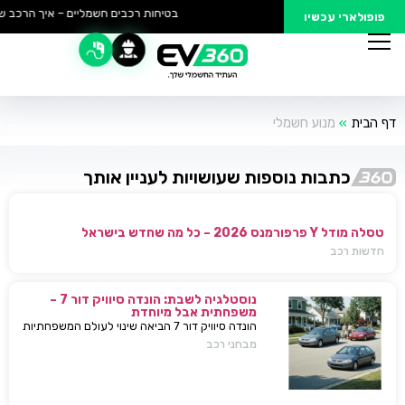
בטיחות רכבים חשמליים – איך הרכב של
פופולארי עכשיו
דף הבית
»
מנוע חשמלי
כתבות נוספות שעושויות לעניין אותך
טסלה מודל Y פרפורמנס 2026 – כל מה שחדש בישראל
חדשות רכב
נוסטלגיה לשבת: הונדה סיוויק דור 7 –
משפחתית אבל מיוחדת
הונדה סיוויק דור 7 הביאה שינוי לעולם המשפחתיות
בישראל — כל מה שחשוב לדעת, מפרטים ועד
מבחני רכב
השפעות על השוק