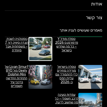
אודות
צור קשר
מאמרים שעושיים לעניין אותך
טסלה מודל Y
נוסטלגיה לשבת:
פרפורמנס 2026
הונדה סיוויק דור 7
– כל מה שחדש
– משפחתית אבל
בישראל
מיוחדת
טסלה בישראל
Livan Smurf של
מורידה מחירים
Geely מול BYD
כדי להתמודד עם
Dolphin Mini:
עליית המס
התחרות החדשה
ב-2026
ברכבי עיר
חשמליים
עמדות טעינה
לרכב חשמלי – כל
מה שחשוב לדעת.