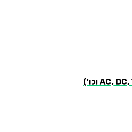
DC,
AC,
וכו')