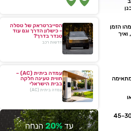
ב
ן
הסייברטראק של טסלה
הו
הזמן
– כישלון הדרך וגם עוד
ואיך
טנדר בדרך?
חדשות רכב
עמדה ביתית (AC) –
תאימה
חווית טעינה חלקה
בבית הישראלי
עמדה ביתית (AC)
ו
45
30
עד
20%
הנחה