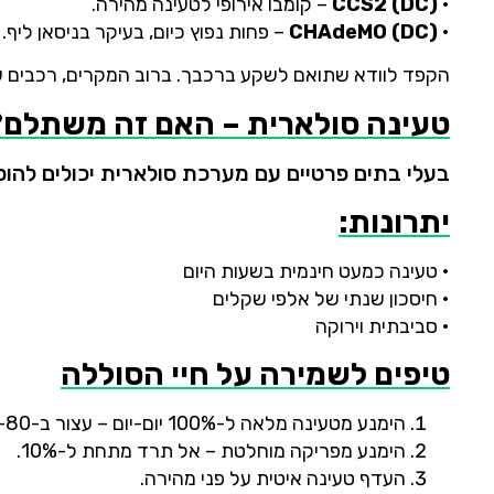
•
DC)
CCS2 (
–
קומבו
אירופי
לטעינה
מהירה.
•
DC)
CHAdeMO (
–
פחות
נפוץ
כיום,
בעיקר
בניסאן
ליף.
הקפד
לוודא
שתואם
לשקע
ברכבך.
ברוב
המקרים,
רכבים
ש
טעינה
סולארית –
האם
זה
משתלם?
בעלי
בתים
פרטיים
עם
מערכת
סולארית
יכולים
להוס
יתרונות:
•
טעינה
כמעט
חינמית
בשעות
היום
•
חיסכון
שנתי
של
אלפי
שקלים
•
סביבתית
וירוקה
טיפים
לשמירה
על
חיי
הסוללה
הימנע
מטעינה
מלאה
ל-
100%
יום-
יום –
עצור
ב-
80–
הימנע
מפריקה
מוחלטת –
אל
תרד
מתחת
ל-
10%.
העדף
טעינה
איטית
על
פני
מהירה.