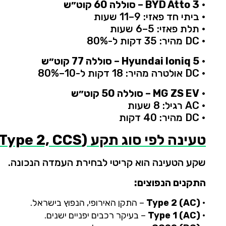
•
3 –
Atto
BYD
סוללה
60
קוט״ש
•
ביתי
חד
פאזי:
9–
11
שעות
•
תלת
פאזי:
5–
6
שעות
•
DC
מהיר:
35
דקות
ל-
80%
•
5 –
Ioniq
Hyundai
סוללה
77
קוט״ש
•
DC
אולטרה
מהיר:
18
דקות
ל-
10–
80%
•
EV –
ZS
MG
סוללה
50
קוט״ש
•
AC
רגיל:
8
שעות
•
DC
מהיר:
40
דקות
טעינה
לפי
סוג
תקע (
CCS
2,
Type
שקע
הטעינה
הוא
קריטי
לבחירת
העמדה
הנכונה.
התקנים
הנפוצים:
•
AC)
2 (
Type
–
התקן
האירופי,
הנפוץ
בישראל.
•
AC)
1 (
Type
–
בעיקר
רכבים
יפניים
ישנים.