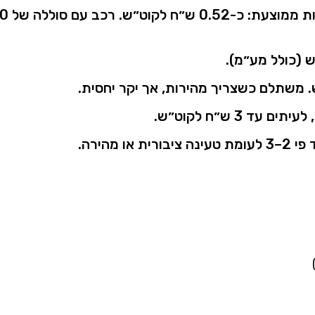
ות
ממוצעת:
כ-
0.52
ש״ח
לקוט״ש.
רכב
עם
סוללה
של
0
 (
כולל
מע״מ).
.
משתלם
כשצריך
מהירות,
אך
יקר
יחסית.
,
לעיתים
עד
3
ש״ח
לקוט״ש.
פי
2–
3
לעומת
טעינה
ציבורית
או
מהירה.