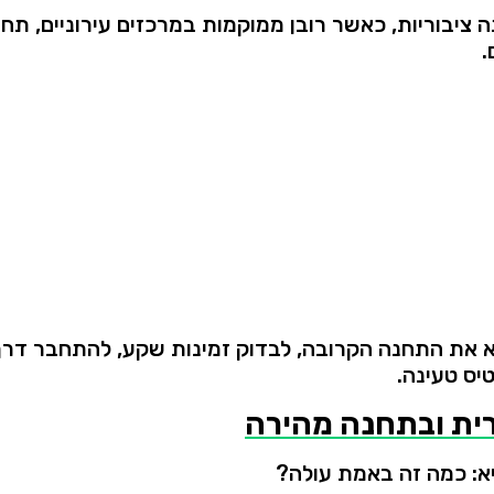
ה
ציבוריות,
כאשר
רובן
ממוקמות
במרכזים
עירוניים,
תחנ
.
א
את
התחנה
הקרובה,
לבדוק
זמינות
שקע,
להתחבר
דרך
יס
טעינה.
רית
ובתחנה
מהירה
א:
כמה
זה
באמת
עולה?