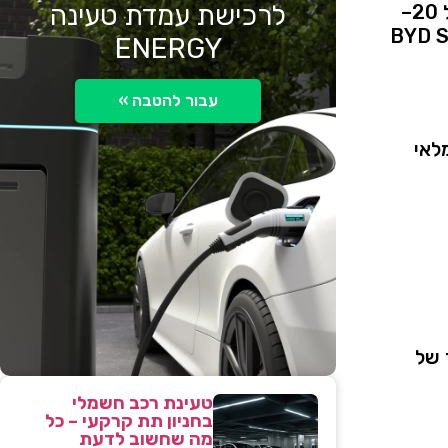
לרכישת עמדת טעינה
20–
BYD
S
ENERGY
עבור להטבה »
לאי
של
טעינת רכב חשמלי
בחניון תת קרקעי – כל
מה שחשוב לדעת