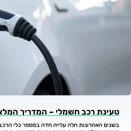
טעינת
רכב
חשמלי –
המדריך
המלא
בשנים
האחרונות
חלה
עלייה
חדה
במספר
כלי
הרכב