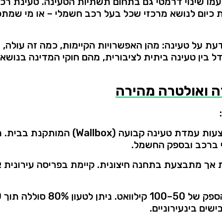
עמו
שינוי
דרמטי
גם
בתחום
תשתיות
הטעינה.
טעינת
רכ
ת
כיום
לנושא
מרכזי
שכל
בעל
רכב
חשמלי –
או
מי
שמתכנ
עת
על
טעינה:
מהן
האפשרויות
הקיימות,
כמה
זה
עולה,
מ
דל
בין
טעינה
ביתית
לציבורית,
מהם
חוקי
המדינה
בנושא,
ה
ואולטרה
מהירה
עות
עמדת
טעינה
קבועה (
Wallbox)
המותקנת
בבית.
מ
ברכב
ובספק
החשמל.
ת
אך
מתבצעת
בתחנה
חיצונית.
קיימת
בפריסה
עירונית
א
ספק
של
50–
100
קילוואט.
ניתן
לטעון
80%
סוללה
תוך
–
ישים
בינעירוניים.