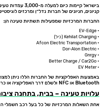
בישראל
קיימות
כיום
למעלה
מ-
3,000
עמדות
טעינ
קניונים,
חניונים
של
חברות
נדל״ן
ומרכזים
לוגיסטיים
החברות
המרכזיות
שמפעילות
תשתיות
טעינה
הן:
EV-
Edge
•
•
Charging (
Kehilat
כיל)
Afcon
Electric
Transportation
•
Dor-
Alon
Electric
•
Gnrgy
•
Better
Charge /
Car2Go
•
EV
Meter
•
באמצעות
האפליקציות
של
החברות
הללו
ניתן
למצו
Bluetooth
או
NFC
ולשלם
דרך
האפליקציה
או
כרט
עלויות
טעינה –
בבית,
בתחנה
ציבו
אחת
השאלות
המרכזיות
של
כל
בעל
רכב
חשמלי
הי