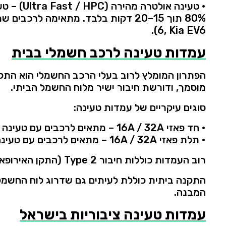
•
טעינה
אולטרה
מהירה (
HPC)
Fast /
Ultra
–
טע
80%
תוך
15–
20
דקות
בלבד.
מתאימה
לרכבים
שת
6,
Kia
EV6).
עמדות
טעינה
לרכב
חשמלי
בבית
הפתרון
המומלץ
לרוב
בעלי
הרכב
החשמלי
הוא
התק
מוסמך,
ודורשת
חיבור
ישיר
מלוח
החשמל
הביתי.
סוגים
עיקריים
של
עמדות
טעינה:
•
חד
פאזי
32A
16A /
–
מתאים
לרכבים
עם
טעינה
•
תלת
פאזי
32A
16A /
–
מתאים
לרכבים
עם
טעינ
רוב
העמדות
כוללות
חיבור
2 (
Type
התקן
האירופאי
התקנה
ביתית
כוללת
לעיתים
גם
שדרוג
לוח
החשמל
המבנה.
עמדות
טעינה
ציבוריות
בישראל