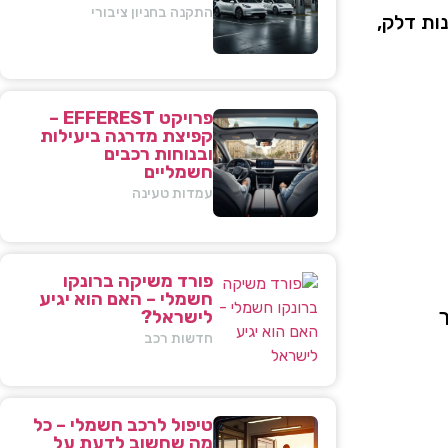
התקנה בחניון ציבורי
ות
דלק,
פרויקט EFFEREST –
קפיצת מדרגה ביעילות
ובנוחות רכבים
חשמליים
עמדות טעינה
פורד משיקה ברונקו
חשמלי – האם הוא יגיע
לישראל?
חדשות רכב
טיפול לרכב חשמלי – כל
מה שחשוב לדעת על