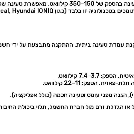
ינה
בהספק
של
150–
350
קילוואט.
מאפשרת
טעינה
של
ומכים
בטכנולוגיה
זו
בלבד (
כגון
IONIQ
Hyundai
eal,
נת
עמדת
טעינה
ביתית.
ההתקנה
מתבצעת
על
ידי
חשמ
איטית.
הספק:
3.7–
7.4
קילוואט.
ה
תלת-
פאזית.
הספק:
11–
22
קילוואט.
),
הגנה
מפני
עומס
וטעינה
חכמה (
כולל
אפליקציה).
או
הגדלת
זרם
מול
חברת
החשמל,
תלוי
ביכולת
החיבור