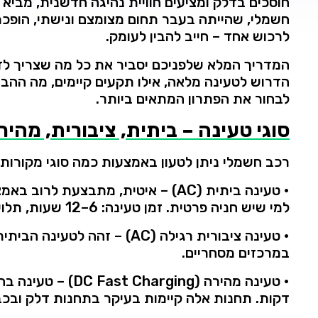
חוסכים
בדלק
ומציעים
חוויית
נהיגה
חדשנית,
מביא
חשמלי,
שהייתה
בעבר
תחום
מצומצם
ונישתי,
הופכ
לרכוש
אחד –
חייב
להבין
לעומק.
המדריך
המלא
שלפניכם
יסביר
את
כל
מה
שצריך
לד
הדרוש
לטעינה
מלאה,
אילו
תקעים
קיימים,
מה
ההב
לבחור
את
הפתרון
המתאים
ביותר.
סוגי
טעינה –
ביתית,
ציבורית,
מהיר
רכב
חשמלי
ניתן
לטעון
באמצעות
כמה
סוגי
מקורות:
•
טעינה
ביתית (
AC)
–
איטית,
מתבצעת
לרוב
באמצ
למי
שיש
חניה
פרטית.
זמן
טעינה:
6–
12
שעות,
תלוי
•
טעינה
ציבורית
רגילה (
AC)
–
זהה
לטעינה
הביתי
במרכזים
מסחריים.
•
טעינה
מהירה (
Charging)
Fast
DC
–
טעינה
בה
דקות.
תחנות
אלה
קיימות
בעיקר
בתחנות
דלק
ובכב