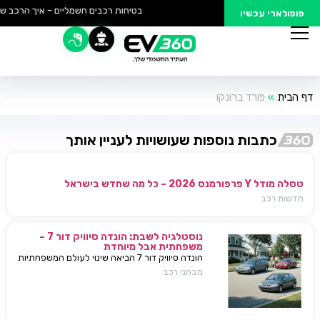
בטיחות רכבים חשמליים – איך הרכב של
פופולארי עכשיו
דף הבית
»
פורד ברונקו
כתבות נוספות שעושויות לעניין אותך
טסלה מודל Y פרפורמנס 2026 – כל מה שחדש בישראל
חדשות רכב
נוסטלגיה לשבת: הונדה סיוויק דור 7 –
משפחתית אבל מיוחדת
הונדה סיוויק דור 7 הביאה שינוי לעולם המשפחתיות
בישראל — כל מה שחשוב לדעת, מפרטים ועד
מבחני רכב
השפעות על השוק