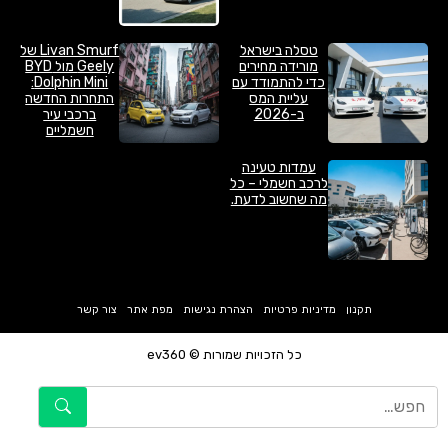
טסלה בישראל
Livan Smurf של
מורידה מחירים
Geely מול BYD
כדי להתמודד עם
Dolphin Mini:
עליית המס
התחרות החדשה
ב-2026
ברכבי עיר
חשמליים
עמדות טעינה
לרכב חשמלי – כל
מה שחשוב לדעת.
תקנון
מדיניות פרטיות
הצהרת נגישות
מפת אתר
צור קשר
כל הזכויות שמורות © ev360