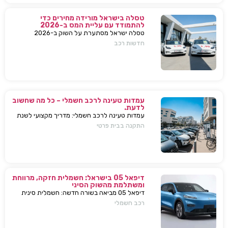
טסלה בישראל מורידה מחירים כדי
להתמודד עם עליית המס ב-2026
טסלה ישראל מסתערת על השוק ב-2026
ומבצעת הפחתות מחירים של עשרות אלפי שקלים
חדשות רכב
למודל 3 ו-Y – כדי להתמודד עם עליית המס
החדשה ולהשאיר יתרון תחרותי מובהק.
עמדות טעינה לרכב חשמלי – כל מה שחשוב
לדעת.
עמדות טעינה לרכב חשמלי: מדריך מקצועי לשנת
2025. בחירת עמדת טעינה, התקנה בבית או
התקנה בבית פרטי
בבניין, שיקולים, טיפים, ומענה על כל השאלות
המרכזיות.
דיפאל 05 בישראל: חשמלית חזקה, מרווחת
ומשתלמת מהשוק הסיני
דיפאל 05 מביאה בשורה חדשה: חשמלית סינית
חזקה, גדולה וזולה שמאיימת לערער את מתחרות
רכב חשמלי
יונדאי וטויוטה. גלה למה היא משנה את חוקי
המשחק.