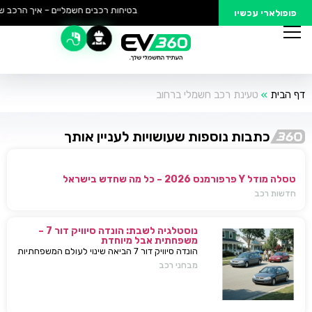
בטיחות רכבים חשמליים – איך הרכב של
פופולארי עכשיו
דף הבית
»
טעינת רכב חשמלי ברחוב
כתבות נוספות שעושויות לעניין אותך
טסלה מודל Y פרפורמנס 2026 – כל מה שחדש בישראל
חדשות רכב
נוסטלגיה לשבת: הונדה סיוויק דור 7 –
משפחתית אבל מיוחדת
הונדה סיוויק דור 7 הביאה שינוי לעולם המשפחתיות
בישראל — כל מה שחשוב לדעת, מפרטים ועד
מבחני רכב
השפעות על השוק