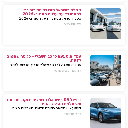
טסלה בישראל מורידה מחירים כדי
להתמודד עם עליית המס ב-2026
טסלה ישראל מסתערת על השוק ב-2026
ומבצעת הפחתות מחירים של עשרות אלפי שקלים
חדשות רכב
למודל 3 ו-Y – כדי להתמודד עם עליית המס
החדשה ולהשאיר יתרון תחרותי מובהק.
עמדות טעינה לרכב חשמלי – כל מה שחשוב
לדעת.
עמדות טעינה לרכב חשמלי: מדריך מקצועי לשנת
2025. בחירת עמדת טעינה, התקנה בבית או
התקנה בבית פרטי
בבניין, שיקולים, טיפים, ומענה על כל השאלות
המרכזיות.
דיפאל 05 בישראל: חשמלית חזקה, מרווחת
ומשתלמת מהשוק הסיני
דיפאל 05 מביאה בשורה חדשה: חשמלית סינית
חזקה, גדולה וזולה שמאיימת לערער את מתחרות
רכב חשמלי
יונדאי וטויוטה. גלה למה היא משנה את חוקי
המשחק.