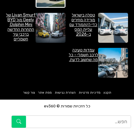
טסלה בישראל
Livan Smurf של
מורידה מחירים
Geely מול BYD
כדי להתמודד עם
Dolphin Mini:
עליית המס
התחרות החדשה
ב-2026
ברכבי עיר
חשמליים
עמדות טעינה
לרכב חשמלי – כל
מה שחשוב לדעת.
תקנון
מדיניות פרטיות
הצהרת נגישות
מפת אתר
צור קשר
כל הזכויות שמורות © ev360