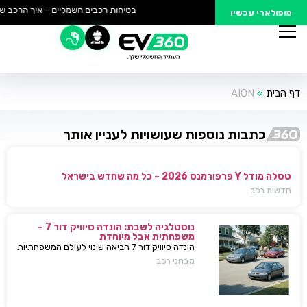
בטיחות רכבים חשמליים – איך הרכב של
פופולארי עכשיו
דף הבית
»
AION
כתבות נוספות שעושויות לעניין אותך
טסלה מודל Y פרפורמנס 2026 – כל מה שחדש בישראל
חדשות רכב
נוסטלגיה לשבת: הונדה סיוויק דור 7 –
משפחתית אבל מיוחדת
הונדה סיוויק דור 7 הביאה שינוי לעולם המשפחתיות
בישראל — כל מה שחשוב לדעת, מפרטים ועד
מבחני רכב
השפעות על השוק