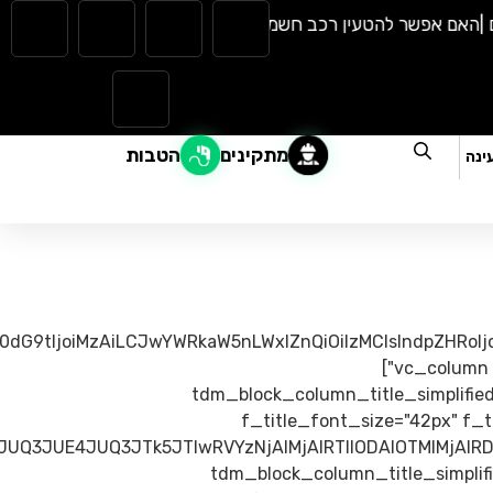
אם אפשר להטעין רכב חשמלי בגשם? כל מה שצריך לדעת |
המהפכה 
מתקינים
הטבות
ינה
0dG9tIjoiMzAiLCJwYWRkaW5nLWxlZnQiOiIzMCIsIndpZHRoIj
full_width="stretch_row_content_no_space td-stretch-content"][vc_column width="1/1" column_height="100vh"]
[tdm_block_column_title_simplified_
f_title_font_size="42px" f_
[tdm_block_column_title_simplifie