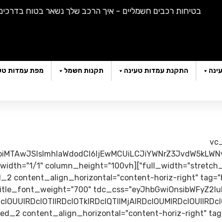
בטיחות רכבים חשמליים – איך הרכב שלך נשאר בטוח בדרכים |
ה
ינה
התקנת עמדות טעינה
תקנות חשמל
מפת עמדות טע
[tdc_zone
oiMTAwJSIsImhlaWdodCI6IjEwMCUiLCJiYWNrZ3JvdW5kLWNvb
2 content_align_horizontal="content-horiz-right" tag="h1" 
title_font_weight="700" tdc_css="eyJhbGwiOnsibWFyZ2lu
d_2 content_align_horizontal="content-horiz-right" tag="" 