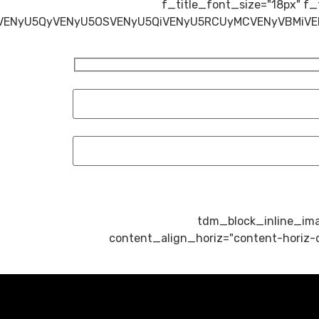
f_title_font_size="18px" f
[/vc_column_text][tdm_b
content_align_horiz="content-horiz