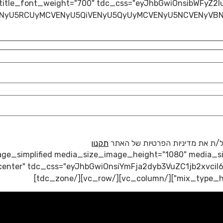
_title_font_weight="700" tdc_css="eyJhbGwiOnsibWFyZ2l
בל/ת את מדיניות הפרטיות של האתר
תקנון
lock_inline_image_simplified media_size_image_height="1080" me
-center" tdc_css="eyJhbGwiOnsiYmFja2dyb3VuZC1jb2xvciI6
mix_type_h="" widt