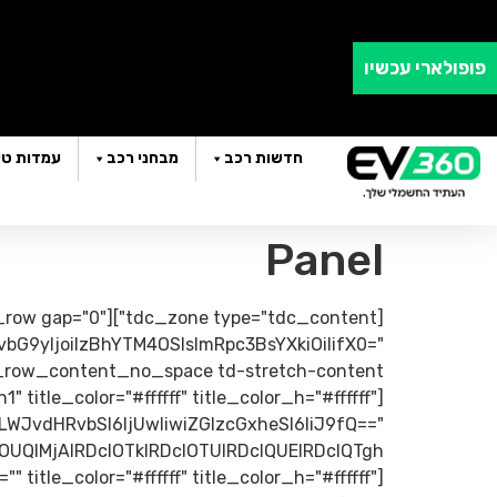
פופולארי עכשיו
חדשות רכב
מבחני רכב
עמדות טע
Panel
 type="tdc_content"][vc_row gap="0"
G9yIjoiIzBhYTM4OSIsImRpc3BsYXkiOiIifX0="
title_color="#ffffff" title_color_h="#ffffff"
LWJvdHRvbSI6IjUwIiwiZGlzcGxheSI6IiJ9fQ=="
title_color="#ffffff" title_color_h="#ffffff"