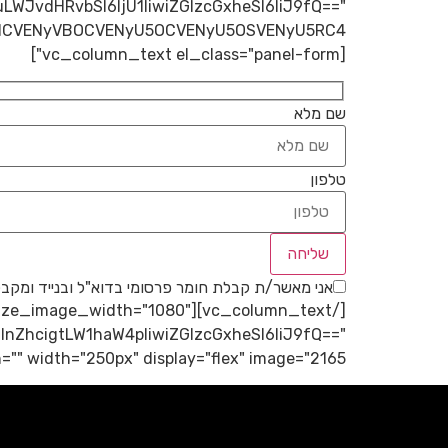
uLWJvdHRvbSI6IjU1IiwiZGlzcGxheSI6IiJ9fQ=="
[vc_column_text el_class="panel-form"]
שם מלא
טלפון
אני מאשר/ת קבלת חומר פרסומי בדוא"ל ובנייד ומק
dia_size_image_width="1080"
InZhcigtLW1haW4pIiwiZGlzcGxheSI6IiJ9fQ=="
h="250px" display="flex" image="2165"][/vc_column][/vc_row][/tdc_zone]