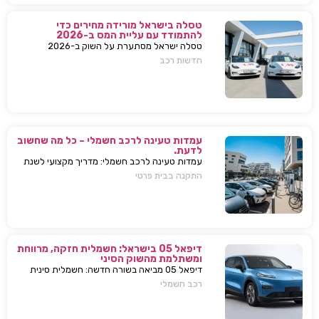
טסלה בישראל מורידה מחירים כדי
להתמודד עם עליית המס ב-2026
טסלה ישראל מסתערת על השוק ב-2026
ומבצעת הפחתות מחירים של עשרות אלפי שקלים
חדשות רכב
למודל 3 ו-Y – כדי להתמודד עם עליית המס
החדשה ולהשאיר יתרון תחרותי מובהק.
עמדות טעינה לרכב חשמלי – כל מה שחשוב
לדעת.
עמדות טעינה לרכב חשמלי: מדריך מקצועי לשנת
2025. בחירת עמדת טעינה, התקנה בבית או
התקנה בבית פרטי
בבניין, שיקולים, טיפים, ומענה על כל השאלות
המרכזיות.
דיפאל 05 בישראל: חשמלית חזקה, מרווחת
ומשתלמת מהשוק הסיני
דיפאל 05 מביאה בשורה חדשה: חשמלית סינית
חזקה, גדולה וזולה שמאיימת לערער את מתחרות
רכב חשמלי
יונדאי וטויוטה. גלה למה היא משנה את חוקי
המשחק.