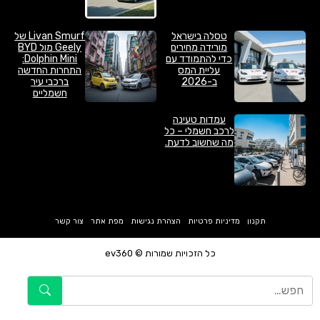
טסלה בישראל
Livan Smurf של
מורידה מחירים
Geely מול BYD
כדי להתמודד עם
Dolphin Mini:
עליית המס
התחרות החדשה
ב-2026
ברכבי עיר
חשמליים
עמדות טעינה
לרכב חשמלי – כל
מה שחשוב לדעת.
תקנון
מדיניות פרטיות
הצהרת נגישות
מפת אתר
צור קשר
כל הזכויות שמורות © ev360