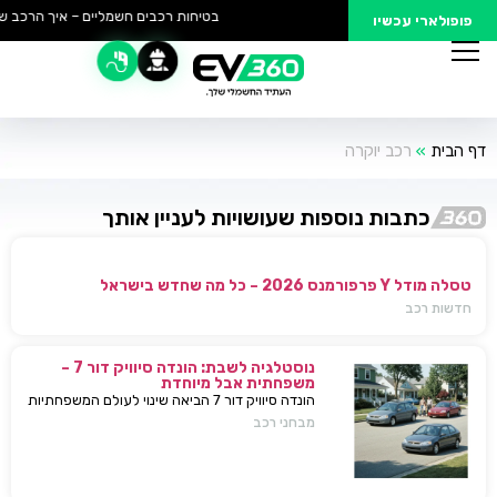
בטיחות רכבים חשמליים – איך הרכב של
פופולארי עכשיו
דף הבית
»
רכב יוקרה
כתבות נוספות שעושויות לעניין אותך
טסלה מודל Y פרפורמנס 2026 – כל מה שחדש בישראל
חדשות רכב
נוסטלגיה לשבת: הונדה סיוויק דור 7 –
משפחתית אבל מיוחדת
הונדה סיוויק דור 7 הביאה שינוי לעולם המשפחתיות
בישראל — כל מה שחשוב לדעת, מפרטים ועד
מבחני רכב
השפעות על השוק