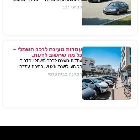
לדעת, מפרטים ועד השפעות על השוק
מבחני רכב
עמדות טעינה לרכב חשמלי –
כל מה שחשוב לדעת.
עמדות טעינה לרכב חשמלי: מדריך
מקצועי לשנת 2025. בחירת עמדת
טעינה, התקנה בבית או בבניין, שיקולים,
התקנה בבית פרטי
טיפים, ומענה על כל השאלות המרכזיות.