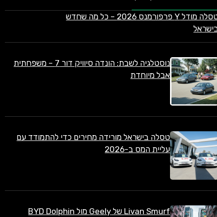
טסלה מודל Y פרפורמנס 2026 – כל מה שחדש
ישראל
נוסטלגיה לשבת: הונדה סיוויק דור 7 – משפחתית
אבל מיוחדת
טסלה בישראל מורידה מחירים כדי להתמודד עם
עליית המס ב-2026
Livan Smurf של Geely מול BYD Dolphin