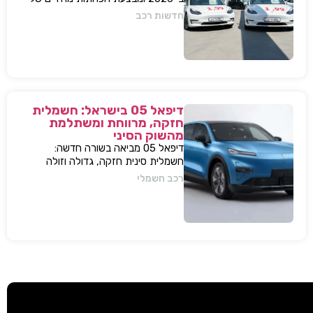
עשרות אלפי שקלים למודל 3 ו-Y – כדי
חדשות רכב
להתמודד עם עליית המס החדשה
ולהשאיר יתרון תחרותי מובהק.
דיפאל 05 בישראל: חשמלית
חזקה, מרווחת ומשתלמת
מהשוק הסיני
דיפאל 05 מביאה בשורה חדשה:
חשמלית סינית חזקה, גדולה וזולה
שמאיימת לערער את מתחרות יונדאי
רכב חשמלי
וטויוטה. גלה למה היא משנה את חוקי
המשחק.