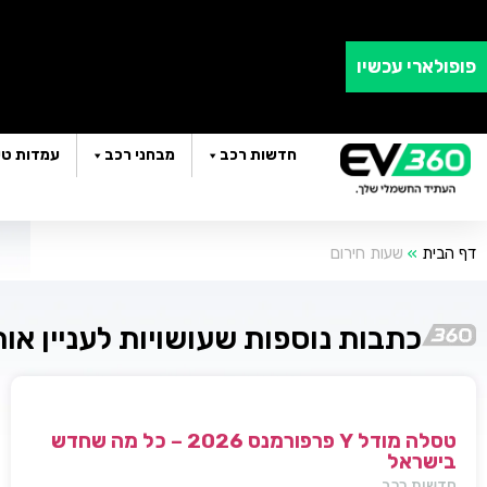
פופולארי עכשיו
חדשות רכב
מבחני רכב
עמדות טע
דף הבית
»
שעות חירום
כתבות נוספות שעושויות לעניין או
טסלה מודל Y פרפורמנס 2026 – כל מה שחדש
בישראל
חדשות רכב