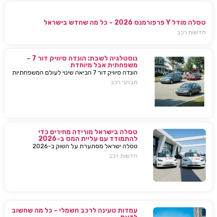
טסלה מודל Y פרפורמנס 2026 – כל מה שחדש בישראל
חדשות רכב
נוסטלגיה לשבת: הונדה סיוויק דור 7 –
משפחתית אבל מיוחדת
הונדה סיוויק דור 7 הביאה שינוי לעולם המשפחתיות
בישראל — כל מה שחשוב לדעת, מפרטים ועד
מבחני רכב
השפעות על השוק
טסלה בישראל מורידה מחירים כדי
להתמודד עם עליית המס ב-2026
טסלה ישראל מסתערת על השוק ב-2026
ומבצעת הפחתות מחירים של עשרות אלפי שקלים
חדשות רכב
למודל 3 ו-Y – כדי להתמודד עם עליית המס
החדשה ולהשאיר יתרון תחרותי מובהק.
עמדות טעינה לרכב חשמלי – כל מה שחשוב