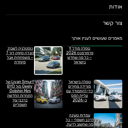
אודות
צור קשר
מאמרים שעושיים לעניין אותך
טסלה מודל Y
נוסטלגיה לשבת:
פרפורמנס 2026
הונדה סיוויק דור 7
– כל מה שחדש
– משפחתית אבל
בישראל
מיוחדת
טסלה בישראל
Livan Smurf של
מורידה מחירים
Geely מול BYD
כדי להתמודד עם
Dolphin Mini:
עליית המס
התחרות החדשה
ב-2026
ברכבי עיר
חשמליים
עמדות טעינה
לרכב חשמלי – כל
מה שחשוב לדעת.