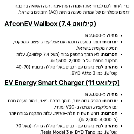
כדי לעזור לכם לבחור את העמדה המתאימה, הנה השוואה בין כמה
דגמים פופולריים של עמדות טעינה ביתיות (AC) הזמינים בישראל:
AfconEV Wallbox (7.4 קילוואט)
מחיר:
כ-2,500 ₪
יתרונות:
תומך בטעינה חכמה עם אפליקציה, עיצוב קומפקטי,
תמיכה מקומית בישראל.
חסרונות:
לא תומך בהספק גבוה (מעל 7.4 קילוואט), עלות
התקנה נוספת של כ-1,500-2,000 ₪.
מתאים למי:
נהגים עם רכבים בעלי סוללה בינונית (40-70
קוט"ש), כמו BYD Atto 3.
EV Energy Smart Charger (11 קילוואט)
מחיר:
כ-3,000 ₪
יתרונות:
הספק גבוה יותר, תומך בתלת-פאזי, ניהול טעינה חכם
עם אפליקציה, תמיכה ב-V2G עתידי.
חסרונות:
דורש תשתית תלת-פאזית, עלות התקנה גבוהה יותר
(כ-2,000-3,000 ₪).
מתאים למי:
נהגים עם רכבים בעלי סוללה גדולה (מעל 70
קוט"ש), כמו BYD Tang או Tesla Model 3.