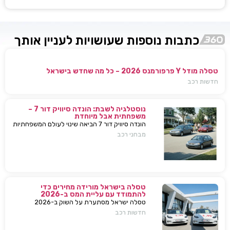
כתבות נוספות שעושויות לעניין אותך
טסלה מודל Y פרפורמנס 2026 – כל מה שחדש בישראל
חדשות רכב
נוסטלגיה לשבת: הונדה סיוויק דור 7 –
משפחתית אבל מיוחדת
הונדה סיוויק דור 7 הביאה שינוי לעולם המשפחתיות
בישראל — כל מה שחשוב לדעת, מפרטים ועד
מבחני רכב
השפעות על השוק
טסלה בישראל מורידה מחירים כדי
להתמודד עם עליית המס ב-2026
טסלה ישראל מסתערת על השוק ב-2026
ומבצעת הפחתות מחירים של עשרות אלפי שקלים
חדשות רכב
למודל 3 ו-Y – כדי להתמודד עם עליית המס
החדשה ולהשאיר יתרון תחרותי מובהק.