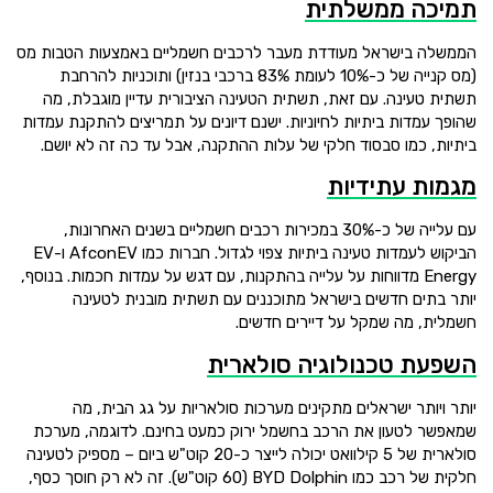
תמיכה ממשלתית
הממשלה בישראל מעודדת מעבר לרכבים חשמליים באמצעות הטבות מס
(מס קנייה של כ-10% לעומת 83% ברכבי בנזין) ותוכניות להרחבת
תשתית טעינה. עם זאת, תשתית הטעינה הציבורית עדיין מוגבלת, מה
שהופך עמדות ביתיות לחיוניות. ישנם דיונים על תמריצים להתקנת עמדות
ביתיות, כמו סבסוד חלקי של עלות ההתקנה, אבל עד כה זה לא יושם.
מגמות עתידיות
עם עלייה של כ-30% במכירות רכבים חשמליים בשנים האחרונות,
הביקוש לעמדות טעינה ביתיות צפוי לגדול. חברות כמו AfconEV ו-EV
Energy מדווחות על עלייה בהתקנות, עם דגש על עמדות חכמות. בנוסף,
יותר בתים חדשים בישראל מתוכננים עם תשתית מובנית לטעינה
חשמלית, מה שמקל על דיירים חדשים.
השפעת טכנולוגיה סולארית
יותר ויותר ישראלים מתקינים מערכות סולאריות על גג הבית, מה
שמאפשר לטעון את הרכב בחשמל ירוק כמעט בחינם. לדוגמה, מערכת
סולארית של 5 קילוואט יכולה לייצר כ-20 קוט"ש ביום – מספיק לטעינה
חלקית של רכב כמו BYD Dolphin (60 קוט"ש). זה לא רק חוסך כסף,