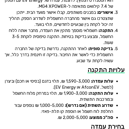
הוא הסטנדרט הנפוץ). לדוגמה, עמדה של EV Energy עם הספק
של 7.4 קילוואט מתאימה ל-MG4 XPOWER.
אישורים:
במבנים משותפים, קבלו אישור מוועד הבית. ייתכן
שתצטרכו גם אישור מהחברה החשמלית לשדרוג הספק. תהליך
זה יכול לקחת בין שבועיים לחודשיים, תלוי בוועד.
התקנה:
חשמלאי מוסמך מתקין את העמדה, מחבר אותה ללוח
החשמל, ומבצע בדיקות בטיחות. התקנה טיפוסית לוקחת 3-5
שעות.
בדיקה סופית:
לאחר ההתקנה, נדרשת בדיקה של החברה
החשמלית כדי לאשר את החיבור. בדיקה זו חינמית בדרך כלל, אך
עשויה לקחת עד שבוע.
עלויות התקנה
עלות עמדה:
1,590-3,000 ₪, תלוי בדגם (בסיסי או חכם) וביצרן
(למשל, AfconEV או EV Energy).
עלות התקנה:
1,900-3,000 ₪, תלוי במרחק מלוח החשמל
ובמורכבות התשתית.
שדרוג תשתית (אם נדרש):
1,000-5,000 ₪ נוספים עבור
החלפת לוח חשמל או הוספת קו תלת-פאזי.
סה"כ ממוצע:
2,000-5,000 ₪.
בחירת עמדה