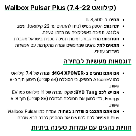
Wallbox Pulsar Plus (7.4-22 קילוואט)
מחיר:
כ-3,500 ₪
יתרונות:
הספק גמיש (ניתן להתאים עד 22 קילוואט), עיצוב
אלגנטי, תמיכה באפליקציה עם תזמון טעינה.
חסרונות:
מחיר גבוה, זמינות תמיכה טכנית בישראל מוגבלת.
מתאים למי:
נהגים שמחפשים עמדה מתקדמת עם אפשרות
לשדרוג עתידי.
דוגמאות מעשיות לבחירה
אם אתם נוהגים ב-MG4 XPOWER:
עמדה של 7.4 קילוואט
כמו AfconEV תספיק, כי הסוללה (64 קוט"ש) תיטען תוך כ-8
שעות.
אם יש לכם BYD Tang:
שקלו עמדה של 11 קילוואט כמו EV
Energy, כדי לטעון את הסוללה הגדולה (86 קוט"ש) תוך 6-8
שעות.
אם אתם מתכננים שדרוג בעתיד:
עמדה כמו Wallbox Pulsar
Plus תאפשר לכם להתאים את ההספק לרכב הבא שלכם.
חוויות נהגים עם עמדות טעינה ביתיות