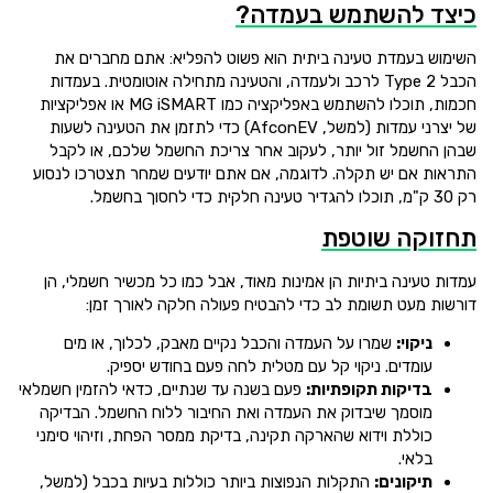
כיצד להשתמש בעמדה?
השימוש בעמדת טעינה ביתית הוא פשוט להפליא: אתם מחברים את
הכבל Type 2 לרכב ולעמדה, והטעינה מתחילה אוטומטית. בעמדות
חכמות, תוכלו להשתמש באפליקציה כמו MG iSMART או אפליקציות
של יצרני עמדות (למשל, AfconEV) כדי לתזמן את הטעינה לשעות
שבהן החשמל זול יותר, לעקוב אחר צריכת החשמל שלכם, או לקבל
התראות אם יש תקלה. לדוגמה, אם אתם יודעים שמחר תצטרכו לנסוע
רק 30 ק"מ, תוכלו להגדיר טעינה חלקית כדי לחסוך בחשמל.
תחזוקה שוטפת
עמדות טעינה ביתיות הן אמינות מאוד, אבל כמו כל מכשיר חשמלי, הן
דורשות מעט תשומת לב כדי להבטיח פעולה חלקה לאורך זמן:
ניקוי:
שמרו על העמדה והכבל נקיים מאבק, לכלוך, או מים
עומדים. ניקוי קל עם מטלית לחה פעם בחודש יספיק.
בדיקות תקופתיות:
פעם בשנה עד שנתיים, כדאי להזמין חשמלאי
מוסמך שיבדוק את העמדה ואת החיבור ללוח החשמל. הבדיקה
כוללת וידוא שהארקה תקינה, בדיקת ממסר הפחת, וזיהוי סימני
בלאי.
תיקונים:
התקלות הנפוצות ביותר כוללות בעיות בכבל (למשל,