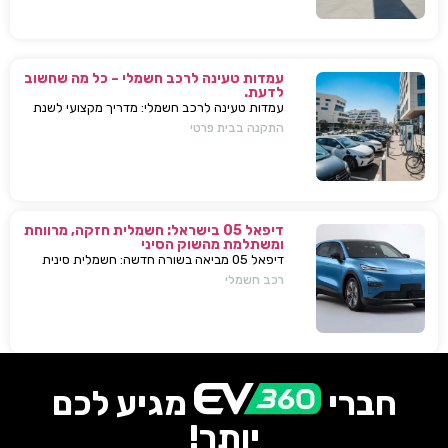
עמדות טעינה לרכב חשמלי – כל מה שחשוב
לדעת.
עמדות טעינה לרכב חשמלי: מדריך מקצועי לשנת
2025. בחירת עמדת טעינה, התקנה בבית או
התקנה בבית פרטי
בבניין, שיקולים, טיפים, ומענה על כל השאלות
המרכזיות.
דיפאל 05 בישראל: חשמלית חזקה, מרווחת
ומשתלמת מהשוק הסיני
דיפאל 05 מביאה בשורה חדשה: חשמלית סינית
חזקה, גדולה וזולה שמאיימת לערער את מתחרות
רכב חשמלי
יונדאי וטויוטה. גלה למה היא משנה את חוקי
המשחק.
חברי
מגיע לכם
יותר!