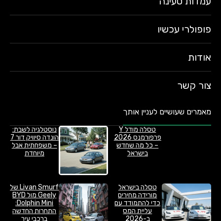
עמדות טעינה
פופולרי עכשיו
אודות
צור קשר
מאמרים שעושיים לעניין אותך
טסלה מודל Y
נוסטלגיה לשבת:
פרפורמנס 2026
הונדה סיוויק דור 7
– כל מה שחדש
– משפחתית אבל
בישראל
מיוחדת
טסלה בישראל
Livan Smurf של
מורידה מחירים
Geely מול BYD
כדי להתמודד עם
Dolphin Mini:
עליית המס
התחרות החדשה
ב-2026
ברכבי עיר