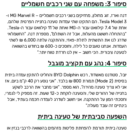
סיפור 3: משפחה עם שני רכבים חשמליים
דנה וארז, זוג מחולון, מחזיקים בשני רכבים חשמליים – MG Marvel R ו-
Tesla Model 3. הם התקינו שתי עמדות טעינה בחנייה הפרטית שלהם,
אחת של 7.4 קילוואט עבור ה-MG ואחת של 11 קילוואט עבור ה-Tesla.
"בהתחלה חששנו מהעלות, אבל זה השתלם", מספרת דנה. "החשמלאי
שדרג לנו את התשתית לתלת-פאזי, וההתקנה עלתה 6,000 ₪ לשתי
העמדות. אנחנו טוענים כל לילה, וחוסכים כ-600 ₪ בחודש בהשוואה
לטעינה ציבורית. הכי חשוב – אין לנו חרדת טווח יותר."
סיפור 4: נהג עם תקציב מוגבל
יובל, סטודנט מאשדוד, רכש BYD Dolphin והחליט להתקין עמדה ביתית
בסיסית (Mode 2) תמורת 800 ₪ בלבד. "אני נוסע רק 40 ק"מ ביום, אז
אני לא צריך טעינה מהירה", הוא מספר. "אני מחבר את הרכב לשקע
בחנייה של ההורים שלי, והטעינה לוקחת כ-12 שעות. זה מספיק לי לגמרי,
וחסכתי המון על ההתקנה. אני חושב לשדרג לעמדה חכמה בעתיד, אבל
בינתיים זה עובד מעולה."
השפעה סביבתית של טעינה ביתית
טעינה ביתית תורמת להפחתת פליטות מזהמים בהשוואה לרכבי בנזין או