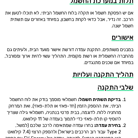
תלות במערכת החשמל
אם יש הפסקת חשמל או תקלה בלוח החשמל הביתי, לא תוכלו לטעון את
הרכב. זה נדיר, אבל כדאי לקחת בחשבון, במיוחד באזורים עם תשתית
חשמל ישנה.
אישורים
במבנים משותפים, התקנת עמדה דורשת אישור מוועד הבית, ולעיתים גם
מהחברה החשמלית או רשות מקומית. התהליך עשוי להיות ארוך ומסורבל,
במיוחד אם שכנים מתנגדים.
תהליך התקנה ועלויות
שלבי התקנה
בדיקת תשתית חשמל:
חשמלאי מוסמך בודק את לוח החשמל
הביתי, את ההספק הזמין (חד-פאזי או תלת-פאזי), ואת המרחק
מהחניה ללוח. לדוגמה, בבית פרטי בנתניה, חשמלאי גילה שצריך
להוסיף קו תלת-פאזי כדי לתמוך בעמדה של 11 קילוואט.
בחירת עמדה:
בחרו עמדה שמתאימה לרכב שלכם (למשל,
Type 2 עבור רוב הרכבים בישראל) ולהספק הרצוי (7.4 קילוואט