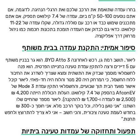
בחרו עמדה שתואמת את הרכב שלכם ואת הרגלי הנהיגה. לדוגמה, אם
אתם נוסעים 50-100 ק"מ ביום, עמדה של 7.4 קילוואט תספיק. אם אתם
מתכננים שימוש כבד או רכב עם סוללה גדולה, שקלו עמדה של 11-22
קילוואט. כדאי גם לבדוק אם העמדה תומכת בתכונות חכמות כמו ניהול
מרחוק דרך אפליקציה.
סיפור אמיתי: התקנת עמדה בבית משותף
ליאור, תושב רמת גן, רכש לאחרונה BYD Atto 3. הוא גר בבניין משותף
עם 5 דיירים ורצה להתקין עמדת טעינה בחנייתו הפרטית. הוא פנה
לחשמלאי מוסמך שבדק את התשתית ומצא שצריך לשדרג את החיבור
ללוח החשמל, כי המרחק היה 20 מטר והלוח היה חד-פאזי. ליאור קיבל
אישור מוועד הבית תוך שבועיים, והחשמלאי התקין עמדת Mode 3 של
AfconEV בהספק של 7.4 קילוואט. העלות הכוללת הייתה 4,200 ₪
(2,500 ₪ לעמדה ו-1,700 ₪ להתקנה). ליאור מספר שהחיים שלו
השתנו: "אני טוען בלילה, וכל בוקר הרכב מלא. אני חוסך כ-300 ₪
בחודש לעומת טעינה ציבורית, והכי חשוב – אני לא צריך להתרוצץ ולחפש
תחנות."
תפעול ותחזוקה של עמדות טעינה ביתיות