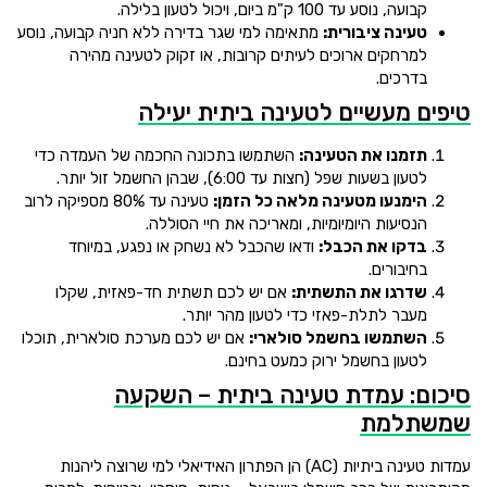
קבועה, נוסע עד 100 ק"מ ביום, ויכול לטעון בלילה.
טעינה ציבורית:
מתאימה למי שגר בדירה ללא חניה קבועה, נוסע
למרחקים ארוכים לעיתים קרובות, או זקוק לטעינה מהירה
בדרכים.
טיפים מעשיים לטעינה ביתית יעילה
תזמנו את הטעינה:
השתמשו בתכונה החכמה של העמדה כדי
לטעון בשעות שפל (חצות עד 6:00), שבהן החשמל זול יותר.
הימנעו מטעינה מלאה כל הזמן:
טעינה עד 80% מספיקה לרוב
הנסיעות היומיומיות, ומאריכה את חיי הסוללה.
בדקו את הכבל:
ודאו שהכבל לא נשחק או נפגע, במיוחד
בחיבורים.
שדרגו את התשתית:
אם יש לכם תשתית חד-פאזית, שקלו
מעבר לתלת-פאזי כדי לטעון מהר יותר.
השתמשו בחשמל סולארי:
אם יש לכם מערכת סולארית, תוכלו
לטעון בחשמל ירוק כמעט בחינם.
סיכום: עמדת טעינה ביתית – השקעה
שמשתלמת
עמדות טעינה ביתיות (AC) הן הפתרון האידיאלי למי שרוצה ליהנות