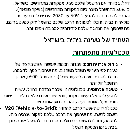
דיזל, במיוחד אם החשמל שלכם מגיע ממקורות מתחדשים. בישראל,
כ-30% מהחשמל מיוצר כיום ממקורות מתחדשים (בעיקר סולארי),
והממשלה מתכננת להגיע ל-50% עד 2030. אם יש לכם מערכת
סולארית בבית, תוכלו לטעון את הרכב שלכם בחשמל ירוק כמעט בחינם,
מה שיהפוך את הנהיגה שלכם לידידותית לסביבה אפילו יותר.
העתיד של טעינה ביתית בישראל
טכנולוגיות מתפתחות
ניהול אנרגיה חכם:
עמדות חכמות יאפשרו אופטימיזציה של
טעינה לפי תעריפי חשמל משתנים, מה שיחסוך כסף. לדוגמה,
תוכלו להגדיר טעינה לשעות שפל (בין חצות ל-6:00), שבהן
החשמל זול יותר.
טעינה אלחוטית:
טכנולוגיה זו, שכבר נבדקת בחו"ל, עשויה
להגיע לישראל בעשור הקרוב, ותאפשר טעינה ללא כבלים – פשוט
חונים מעל משטח טעינה, והרכב נטען אוטומטית.
טכנולוגיה שתאפשר לרכב להחזיר
V2G (Vehicle-to-Grid):
חשמל לרשת, מה שיהפוך את הרכב שלכם למקור אנרגיה ביתי.
לדוגמה, תוכלו להשתמש בסוללת הרכב כדי להפעיל את המזגן
בבית בזמן הפסקת חשמל.