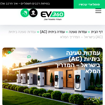
בטיחות רכבים חשמליים – איך הרכב שלך נ
פופולארי עכשיו
דף הבית
»
עמדות טעינה
»
עמדה ביתית (AC)
»
עמדות טעינה ביתיות
(AC) בישראל – המדריך המלא
עמדות טעינה
פורסם:
06/06/2025
23:37
אין תגובות
ביתיות (AC)
286
בישראל – המדריך
המלא