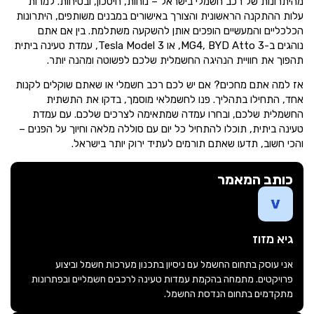
מהיתרונות של רכב חשמלי בישראל – נוחות, חיסכון, ובטיחות. למרות
עלות ההתקנה הראשונית והצורך באישורים במבנים משותפים, היתרונות
הכלכליים והמעשיים הופכים אותן להשקעה משתלמת. בין אם אתם
נוהגים ב-MG4, BYD Atto 3, או Tesla Model 3, עמדת טעינה ביתית
תהפוך את חוויית הנהיגה החשמלית שלכם לפשוטה ומהנה יותר.
אז למה אתם מחכים? אם יש לכם רכב חשמלי או שאתם שוקלים לקנות
אחד, התחילו בתהליך. פנו לחשמלאי מוסמך, בדקו את התשתית
החשמלית שלכם, ובחרו עמדה שמתאימה לצרכים שלכם. עם עמדת
טעינה ביתית, תוכלו להתחיל כל יום עם סוללה מלאה וחיוך על הפנים –
והכי חשוב, תדעו שאתם תורמים לעתיד ירוק יותר בישראל.
כותב המאמר
גיא מזוז
אני עוסק בתחום החשמל עם ניסיון בתכנון מערכות חשמל וביצוע
פרויקטים. מתמחה בהקמת עמדות טעינה לרכבים חשמליים ובפתרונות
מתקדמים בתחום הנדסת החשמל.