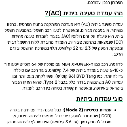
הפתרון הנכון עבורכם.
מהי עמדת טעינה ביתית (AC)?
עמדת טעינה ביתית (AC) היא מערכת המותקנת בחניה הפרטית, בחניון
משותף, או במבנה מגורים, ומאפשרת לטעון רכב חשמלי באמצעות חשמל
ביתי. היא פועלת על זרם חילופין (AC), בניגוד לעמדות טעינה מהירות
(DC) שנמצאות בתחנות ציבוריות. העמדה מחוברת ללוח החשמל הביתי
ומספקת הספק של 2.3 עד 22 קילוואט, תלוי במערכת החשמל ובדגם
הרכב.
לדוגמה, רכב כמו ה-MG4 XPOWER עם סוללה של 64 קוט"ש ייטען תוך
כ-6-10 שעות בעמדה ביתית של 7.4 קילוואט, בעוד רכב עם סוללה
גדולה יותר, כמו BYD Tang (86 קוט"ש), עשוי לקחת מעט יותר זמן.
עמדות AC משתמשות בדרך כלל בכבל Type 2, שהוא התקן הנפוץ
בישראל ובאירופה, ומאפשר תקשורת בטוחה בין הרכב לעמדה.
סוגי עמדות ביתיות
עמדות בסיסיות (Mode 2):
כבל טעינה נייד עם תיבת בקרה
(ICCB) שמתחבר לשקע ביתי רגיל. מתאים לשימוש חירום, אך
מוגבל להספק נמוך (עד 3.6 קילוואט) ואינו מומלץ לשימוש ממושך