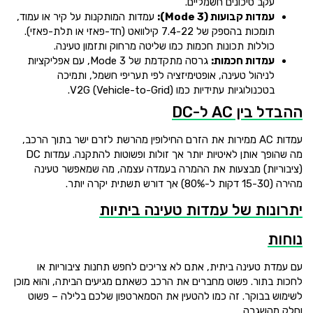
עקב סיכונים חשמליים.
עמדות קבועות (Mode 3):
עמדות המותקנות על קיר או עמוד,
תומכות בהספק של 7.4-22 קילוואט (חד-פאזי או תלת-פאזי).
כוללות תכונות חכמות כמו שליטה מרחוק ותזמון טעינה.
עמדות חכמות:
גרסה מתקדמת של Mode 3, עם אפליקציות
לניהול טעינה, אופטימיזציה לפי תעריפי חשמל, ותמיכה
בטכנולוגיות עתידיות כמו V2G (Vehicle-to-Grid).
ההבדל בין AC ל-DC
עמדות AC ממירות את הזרם החילופין מהרשת לזרם ישר בתוך הרכב,
מה שהופך אותן לאיטיות יותר אך זולות ופשוטות להתקנה. עמדות DC
(ציבוריות) מבצעות את ההמרה בעמדה עצמה, מה שמאפשר טעינה
מהירה (15-30 דקות ל-80%) אך דורש תשתית יקרה יותר.
יתרונות של עמדות טעינה ביתיות
נוחות
עם עמדת טעינה ביתית, אתם לא צריכים לחפש תחנות ציבוריות או
לחכות בתור. פשוט מחברים את הרכב כשאתם מגיעים הביתה, והוא מוכן
לשימוש בבוקר. זה כמו להטעין את הסמארטפון שלכם בלילה – פשוט
וחלק מהשגרה.