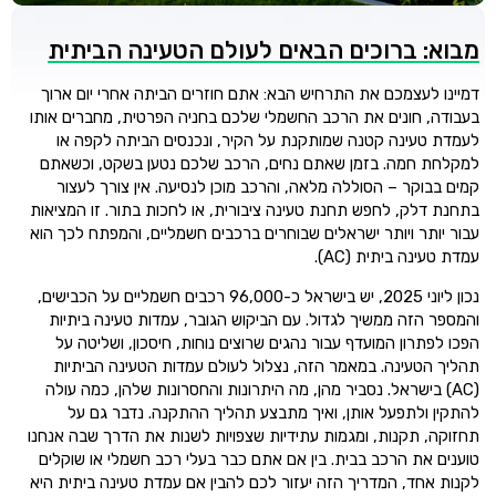
מבוא: ברוכים הבאים לעולם הטעינה הביתית
דמיינו לעצמכם את התרחיש הבא: אתם חוזרים הביתה אחרי יום ארוך
בעבודה, חונים את הרכב החשמלי שלכם בחניה הפרטית, מחברים אותו
לעמדת טעינה קטנה שמותקנת על הקיר, ונכנסים הביתה לקפה או
למקלחת חמה. בזמן שאתם נחים, הרכב שלכם נטען בשקט, וכשאתם
קמים בבוקר – הסוללה מלאה, והרכב מוכן לנסיעה. אין צורך לעצור
בתחנת דלק, לחפש תחנת טעינה ציבורית, או לחכות בתור. זו המציאות
עבור יותר ויותר ישראלים שבוחרים ברכבים חשמליים, והמפתח לכך הוא
עמדת טעינה ביתית (AC).
נכון ליוני 2025, יש בישראל כ-96,000 רכבים חשמליים על הכבישים,
והמספר הזה ממשיך לגדול. עם הביקוש הגובר, עמדות טעינה ביתיות
הפכו לפתרון המועדף עבור נהגים שרוצים נוחות, חיסכון, ושליטה על
תהליך הטעינה. במאמר הזה, נצלול לעולם עמדות הטעינה הביתיות
(AC) בישראל. נסביר מהן, מה היתרונות והחסרונות שלהן, כמה עולה
להתקין ולתפעל אותן, ואיך מתבצע תהליך ההתקנה. נדבר גם על
תחזוקה, תקנות, ומגמות עתידיות שצפויות לשנות את הדרך שבה אנחנו
טוענים את הרכב בבית. בין אם אתם כבר בעלי רכב חשמלי או שוקלים
לקנות אחד, המדריך הזה יעזור לכם להבין אם עמדת טעינה ביתית היא