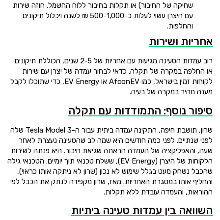
שחיקה של החיבור) או תקלות בחיבור ללוח החשמל. חוזה שירות
עם היצרן עשוי לעלות כ-500-1,000 ₪ לשנה ויכלול תיקונים
והחלפות.
אחריות ושירות
רוב עמדות הטעינה מגיעות עם אחריות של 2-5 שנים, הכוללת תיקונים
או החלפה במקרה של תקלה. כדאי לבחור עמדה של יצרן עם שירות
לקוחות זמין בישראל, כמו AfconEV או EV Energy, כדי שתוכלו לקבל
מענה מהיר במקרה של בעיה.
סיפור נוסף: התמודדות עם תקלה
שרון, תושבת חיפה, התקינה עמדה ביתית עבור ה-Tesla Model 3 שלה
לפני שנתיים. לפני כמה חודשים היא שמה לב שהטעינה נעצרת לאחר
שעה, והאפליקציה של העמדה הראתה שגיאת חיבור. היא פנתה לשירות
הלקוחות של היצרן (EV Energy), ששלח טכנאי תוך יומיים. הטכנאי גילה
שהכבל נשחק מעט בגלל שימוש לא נכון (שרון לא ניתקה אותו כראוי),
והחליף אותו במסגרת האחריות. מאז, שרון מקפידה לנתק את הכבל לפי
ההוראות, והעמדה עובדת ללא תקלות.
השוואה בין עמדות טעינה ביתיות