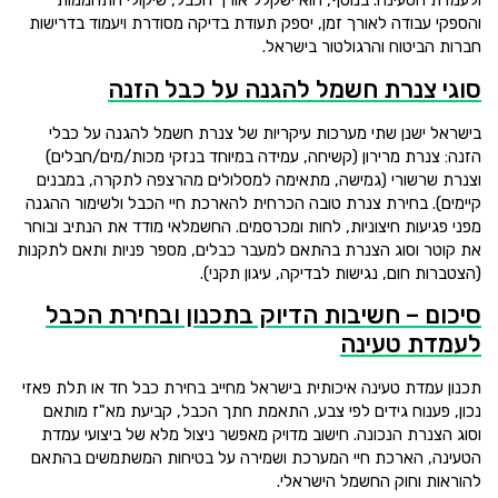
ולעמדת הטעינה. בנוסף, הוא ישקלל אורך הכבל, שיקולי התחממות
והספקי עבודה לאורך זמן, יספק תעודת בדיקה מסודרת ויעמוד בדרישות
חברות הביטוח והרגולטור בישראל.
סוגי צנרת חשמל להגנה על כבל הזנה
בישראל ישנן שתי מערכות עיקריות של צנרת חשמל להגנה על כבלי
הזנה: צנרת מרירון (קשיחה, עמידה במיוחד בנזקי מכות/מים/חבלים)
וצנרת שרשורי (גמישה, מתאימה למסלולים מהרצפה לתקרה, במבנים
קיימים). בחירת צנרת טובה הכרחית להארכת חיי הכבל ולשימור ההגנה
מפני פגיעות חיצוניות, לחות ומכרסמים. החשמלאי מודד את הנתיב ובוחר
את קוטר וסוג הצנרת בהתאם למעבר כבלים, מספר פניות ותאם לתקנות
(הצטברות חום, נגישות לבדיקה, עיגון תקני).
סיכום – חשיבות הדיוק בתכנון ובחירת הכבל
לעמדת טעינה
תכנון עמדת טעינה איכותית בישראל מחייב בחירת כבל חד או תלת פאזי
נכון, פענוח גידים לפי צבע, התאמת חתך הכבל, קביעת מא"ז מותאם
וסוג הצנרת הנכונה. חישוב מדויק מאפשר ניצול מלא של ביצועי עמדת
הטעינה, הארכת חיי המערכת ושמירה על בטיחות המשתמשים בהתאם
להוראות וחוק החשמל הישראלי.