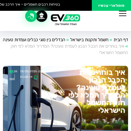
בטיחות רכבים חשמליים – איך הרכב שלך 
פופולארי עכשיו
דף הבית
»
חשמל ותקנות בישראל
»
הבדלים בין סוגי כבלים ועמדות טעינה
»
איך בוחרים את הכבל הנכון לעמדת טעינה? המדריך המלא לפי חוק
החשמל הישראלי
איך בוחרים את
פורסם:
05/25/2025
22:26
אין תגובות
הכבל הנכון
385
לעמדת טעינה?
המדריך המלא לפי
חוק החשמל
הישראלי