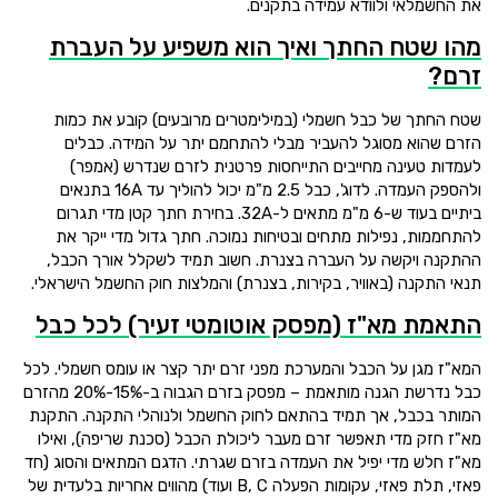
את החשמלאי ולוודא עמידה בתקנים.
מהו שטח החתך ואיך הוא משפיע על העברת
זרם?
שטח החתך של כבל חשמלי (במילימטרים מרובעים) קובע את כמות
הזרם שהוא מסוגל להעביר מבלי להתחמם יתר על המידה. כבלים
לעמדות טעינה מחייבים התייחסות פרטנית לזרם שנדרש (אמפר)
ולהספק העמדה. לדוג', כבל 2.5 מ"מ יכול להוליך עד 16A בתנאים
ביתיים בעוד ש-6 מ"מ מתאים ל-32A. בחירת חתך קטן מדי תגרום
להתחממות, נפילות מתחים ובטיחות נמוכה. חתך גדול מדי ייקר את
ההתקנה ויקשה על העברה בצנרת. חשוב תמיד לשקלל אורך הכבל,
תנאי התקנה (באוויר, בקירות, בצנרת) והמלצות חוק החשמל הישראלי.
התאמת מא"ז (מפסק אוטומטי זעיר) לכל כבל
המא"ז מגן על הכבל והמערכת מפני זרם יתר קצר או עומס חשמלי. לכל
כבל נדרשת הגנה מותאמת – מפסק בזרם הגבוה ב-15%-20% מהזרם
המותר בכבל, אך תמיד בהתאם לחוק החשמל ולנוהלי התקנה. התקנת
מא"ז חזק מדי תאפשר זרם מעבר ליכולת הכבל (סכנת שריפה), ואילו
מא"ז חלש מדי יפיל את העמדה בזרם שגרתי. הדגם המתאים והסוג (חד
פאזי, תלת פאזי, עקומות הפעלה B, C ועוד) מהווים אחריות בלעדית של