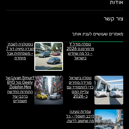
אודות
צור קשר
מאמרים שעושיים לעניין אותך
טסלה מודל Y
נוסטלגיה לשבת:
פרפורמנס 2026
הונדה סיוויק דור 7
– כל מה שחדש
– משפחתית אבל
בישראל
מיוחדת
טסלה בישראל
Livan Smurf של
מורידה מחירים
Geely מול BYD
כדי להתמודד עם
Dolphin Mini:
עליית המס
התחרות החדשה
ב-2026
ברכבי עיר
חשמליים
עמדות טעינה
לרכב חשמלי – כל
מה שחשוב לדעת.