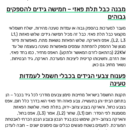
מבנה כבל תלת פאזי – חמישה גידים להספקים
גבוהים
מעבר למערכות בהספק גבוה או עמדות טעינה מהירות, ישלח חשמלאי
מקצועי כבל תלת פאזי. כבל זה מכיל חמישה גידים: שלוש פאזות (L1,
L2, L3), אפס והארקה. שלוש הפאזות נושאות מתח, מאפשרות פיזור
מגוון של ההספק להפחתת עומסים ומאפשרות טעינה בעוצמה של עד
22KW (בהתאם לזרם המאושר ולתקע). האפס מחזיר, כמו בחד פאזי,
את הזרם, וחשיבותו קריטית ליציבות המערכת. הארקה, גיד הבטיחות,
נשאר מחויב גם כאן.
פענוח צבעי הגידים בכבלי חשמל לעמדות
טעינה
תקנות החשמל בישראל מחייבות סימון צבעים מודרני לכל גיד בכבל – הן
בתחום הביתי והן בתעשייה. צבע פאזה חד פאזי הוא בדרך כלל חום, אפס
בצבע כחול, והארקה בצבע צהוב-ירוק. בתלת פאזי, שלושת הפאזות
מסומנות לפי הסדר: חום (L1), שחור (L2), אפור (L3), אפס בחול,
והארקה בצהוב-ירוק. שימוש נכון בגיד הנכון ובצבע הנכון הכרחי לאבטחת
המערכת. לפעמים בשטח פוגשים כבלים עם סימונים ישנים – חובה לעדכן