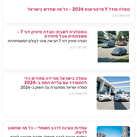
טסלה מודל Y פרפורמנס 2026 – כל מה שחדש בישראל
חדשות רכב
נוסטלגיה לשבת: הונדה סיוויק דור 7 –
משפחתית אבל מיוחדת
הונדה סיוויק דור 7 הביאה שינוי לעולם המשפחתיות
בישראל — כל מה שחשוב לדעת, מפרטים ועד
מבחני רכב
השפעות על השוק
טסלה בישראל מורידה מחירים כדי
להתמודד עם עליית המס ב-2026
טסלה ישראל מסתערת על השוק ב-2026
ומבצעת הפחתות מחירים של עשרות אלפי שקלים
חדשות רכב
למודל 3 ו-Y – כדי להתמודד עם עליית המס
החדשה ולהשאיר יתרון תחרותי מובהק.
עמדות טעינה לרכב חשמלי – כל מה שחשוב
לדעת.
עמדות טעינה לרכב חשמלי: מדריך מקצועי לשנת