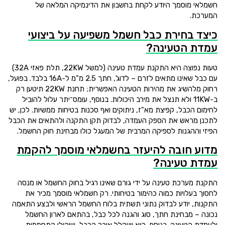
חשמלאי מוסמך היודע לקחת בחשבון את הדינמיקה המלאה של
המערכת.
כיצד בחירת כבל חשמל משפיעה על ביצועי
עמדת הטעינה?
טעות נפוצה היא התקנת עמדת טעינה (למשל 22KW, תלת פאזי 32A)
עם כבל שאינו מתאים לזרם – לדוג', חתך 2.5 מ"מ ל-16A בלבד. בפועל,
רחוק מלהשיג את מהירות הטעינה האפשרית; תחנת 22KW תיטען רק
ב-11KW ולא תנצל את מירב היכולות. בנוסף, עומס־יתר עלול להוביל
לחימום הכבל, קפיצת מא"ז, ניתוקים ואף סכנות בטיחות ממשיות. לכן, יש
לתכנן מראש את הספק העמדה, לבדוק תקן התקנה ולהתאים את הכבל
הפיזי וההגנות לספיקה המרבית של המעגל כולו מבחינת חוק החשמל.
מדוע חובה להיעזר בחשמלאי מוסמך להקמת
עמדת טעינה?
התקנת מערכת טעינה על ידי גורם שאינו רגיל בחוק החשמל או מנסה
לחסוך בעלויות כמוה כהימור בטיחותי. רק חשמלאי מוסמך מכיר את
התקנות, יודע לבדוק נתוני תשתית בלוח החשמל הראשי ולבצע התאמה
נכונה – מבחינת חתך, סוג והגנה לכל כבל, בהתאם לארון החשמל